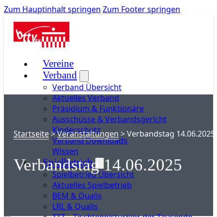
Zum Hauptinhalt springen
Zum Footer springen
Vereine
Verband
Verband Übersicht
Aktuelles Verband
Präsidium & Funktionäre
Ausschüsse & Verbandsgericht
Kinderschutz
Startseite
>
Veranstaltungen
>
Verbandstag 14.06.2025
Verband Downloads
Wissen
Verbandstag 14.06.2025
Spielbetrieb
Spielbetrieb Übersicht
Aktuelles Spielbetrieb
BEM & Qualis
LRL & Qualis
TTT – Tischtennisturnier der Tausende