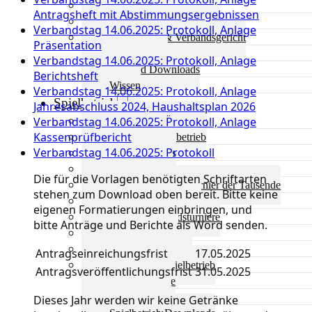
Aktuelles Verband
Antragsheft mit Abstimmungsergebnissen
Präsidium & Funktionäre
Verbandstag 14.06.2025: Protokoll, Anlage
Ausschüsse & Verbandsgericht
Präsentation
Kinderschutz
Verbandstag 14.06.2025: Protokoll, Anlage
Verband Downloads
Berichtsheft
Wissen
Verbandstag 14.06.2025: Protokoll, Anlage
Spielbetrieb
Jahresabschluss 2024, Haushaltsplan 2026
Verbandstag 14.06.2025: Protokoll, Anlage
Spielbetrieb Übersicht
Kassenprüfbericht
Aktuelles Spielbetrieb
Verbandstag 14.06.2025: Protokoll
BEM & Qualis
LRL & Qualis
Die für die Vorlagen benötigten Schriftarten
TTT – Tischtennisturnier der Tausende
stehen zum Download oben bereit. Bitte keine
mini-Meisterschaften
eigenen Formatierungen einbringen, und
Weitere Verbandsturniere
bitte Anträge und Berichte als Word senden.
Terminkalender
Turnierausrichtung
Antragseinreichungsfrist
17.05.2025
Mannschaftsspielbetrieb
Antragsveröffentlichungsfrist
31.05.2025
Vereinsturniere
Schiedsrichter
Dieses Jahr werden wir keine Getränke