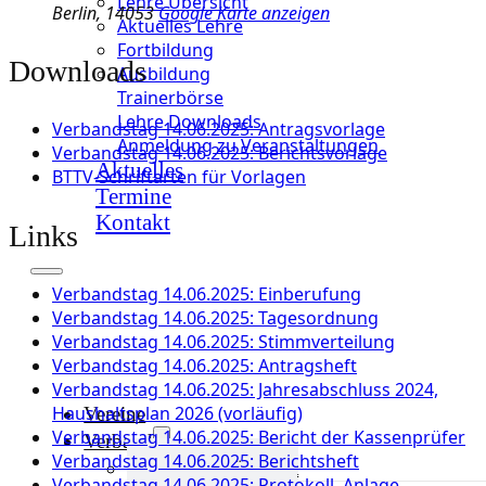
Lehre Übersicht
Berlin
,
14053
Google Karte anzeigen
Aktuelles Lehre
Fortbildung
Downloads
Ausbildung
Trainerbörse
Lehre Downloads
Verbandstag 14.06.2025: Antragsvorlage
Anmeldung zu Veranstaltungen
Verbandstag 14.06.2025: Berichtsvorlage
Aktuelles
BTTV-Schriftarten für Vorlagen
Termine
Kontakt
Links
Verbandstag 14.06.2025: Einberufung
Verbandstag 14.06.2025: Tagesordnung
Verbandstag 14.06.2025: Stimmverteilung
Verbandstag 14.06.2025: Antragsheft
Verbandstag 14.06.2025: Jahresabschluss 2024,
Haushaltsplan 2026 (vorläufig)
Vereine
Verbandstag 14.06.2025: Bericht der Kassenprüfer
Verband
Verbandstag 14.06.2025: Berichtsheft
Verband Übersicht
Verbandstag 14.06.2025: Protokoll, Anlage