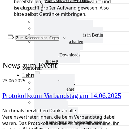
Spielbetrieb Downloads
bereitstellen, das hat sich nicht bewährt und
Jugend
ist ein recht großer Aufwand gewesen. Also
bitte selbst Getränke mitbringen.
Jugend Übersicht
Aktuelles Jugend
Landestraining und Kader
Schulsport Tischtennis in Berlin
Zum Kalender hinzufügen
mini-Meisterschaften
Kinderschutz
Jugend Downloads
JtfO+P
News zum Event
Senioren
Lehre
23.06.2025
Lehre Übersicht
Aktuelles Lehre
Protokoll zum Verbandstag am 14.06.2025
Fortbildung
Ausbildung
Trainerbörse
Nochmals herzlichen Dank an alle
Lehre Downloads
Vereinsvertreter:innen, die beim Verbandstag dabei
Anmeldung zu Veranstaltungen
waren. Das Protokoll und alle Anlagen sind online, ihr
Aktuelles