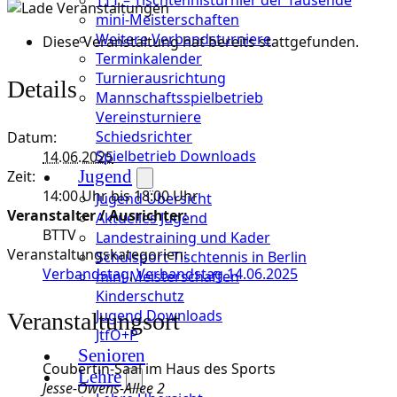
mini-Meisterschaften
Weitere Verbandsturniere
Diese Veranstaltung hat bereits stattgefunden.
Terminkalender
Turnierausrichtung
Details
Mannschaftsspielbetrieb
Vereinsturniere
Schiedsrichter
Datum:
Spielbetrieb Downloads
14.06.2025
Jugend
Zeit:
14:00 Uhr bis 18:00 Uhr
Jugend Übersicht
Veranstalter / Ausrichter:
Aktuelles Jugend
BTTV
Landestraining und Kader
Veranstaltungskategorien:
Schulsport Tischtennis in Berlin
Verbandstag
,
Verbandstag 14.06.2025
mini-Meisterschaften
Kinderschutz
Jugend Downloads
Veranstaltungsort
JtfO+P
Senioren
Coubertin-Saal im Haus des Sports
Lehre
Jesse-Owens-Allee 2