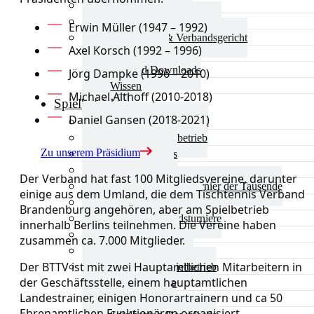
Aktuelles Verband
Präsidium & Funktionäre
Erwin Müller (1947 – 1992)
Ausschüsse & Verbandsgericht
Axel Korsch (1992 – 1996)
Kinderschutz
Verband Downloads
Jörg Dampke (1996 – 2010)
Wissen
Michael Althoff (2010-2018)
Spielbetrieb
Daniel Gansen (2018-2021)
Spielbetrieb Übersicht
Aktuelles Spielbetrieb
Zu unserem Präsidium
BEM & Qualis
LRL & Qualis
Der Verband hat fast 100 Mitgliedsvereine, darunter
TTT – Tischtennisturnier der Tausende
einige aus dem Umland, die dem Tischtennis Verband
mini-Meisterschaften
Brandenburg angehören, aber am Spielbetrieb
Weitere Verbandsturniere
innerhalb Berlins teilnehmen. Die Vereine haben
Terminkalender
zusammen ca. 7.000 Mitglieder.
Turnierausrichtung
Der BTTV ist mit zwei Hauptamtlichen Mitarbeitern in
Mannschaftsspielbetrieb
der Geschäftsstelle, einem hauptamtlichen
Vereinsturniere
Landestrainer, einigen Honorartrainern und ca 50
Schiedsrichter
Ehrenamtlichen Funktionären organisiert.