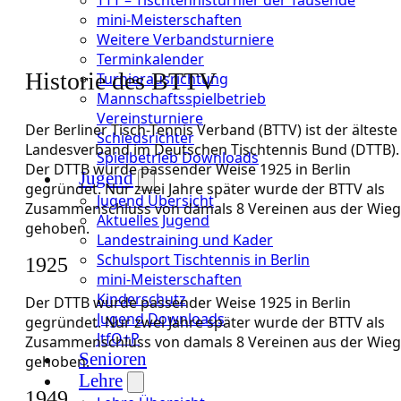
mini-Meisterschaften
Weitere Verbandsturniere
Terminkalender
Historie des BTTV
Turnierausrichtung
Mannschaftsspielbetrieb
Vereinsturniere
Der Berliner Tisch-Tennis Verband (BTTV) ist der älteste
Schiedsrichter
Landesverband im Deutschen Tischtennis Bund (DTTB).
Spielbetrieb Downloads
Der DTTB wurde passender Weise 1925 in Berlin
Jugend
gegründet. Nur zwei Jahre später wurde der BTTV als
Jugend Übersicht
Zusammenschluss von damals 8 Vereinen aus der Wie
Aktuelles Jugend
gehoben.
Landestraining und Kader
Schulsport Tischtennis in Berlin
1925
mini-Meisterschaften
Kinderschutz
Der DTTB wurde passender Weise 1925 in Berlin
Jugend Downloads
gegründet. Nur zwei Jahre später wurde der BTTV als
JtfO+P
Zusammenschluss von damals 8 Vereinen aus der Wie
Senioren
gehoben.
Lehre
1949