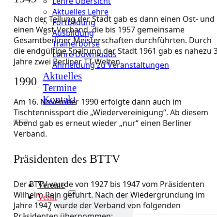
Lehre Übersicht
Aktuelles Lehre
Nach der Teilung der Stadt gab es dann einen Ost- und
Fortbildung
einen West-Verband, die bis 1957 gemeinsame
Ausbildung
Gesamtberliner Meisterschaften durchführten. Durch
Trainerbörse
die endgültige Spaltung der Stadt 1961 gab es nahezu 
Lehre Downloads
Jahre zwei Berliner TT-Welten.
Anmeldung zu Veranstaltungen
Aktuelles
1990
Termine
Kontakt
Am 16. November 1990 erfolgte dann auch im
Tischtennissport die „Wiedervereinigung“. Ab diesem
Abend gab es erneut wieder „nur“ einen Berliner
Verband.
Präsidenten des BTTV
Der BTTV wurde von 1927 bis 1947 vom Präsidenten
Vereine
Wilhelm Rein geführt. Nach der Wiedergründung im
Verband
Jahre 1947 wurde der Verband von folgenden
Verband Übersicht
Präsidenten übernommen: