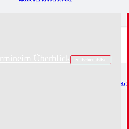
ndstermine
Alle
ermine
im Überblick
zu tischtennislive
kalender
Turnierausrichtung
Mannschaftsspielbetrieb
V