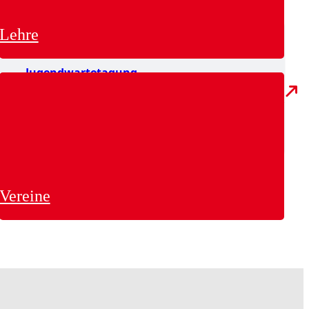
Lehre
Jugendwartetagung
JtfO+P
Vereine