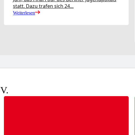
statt. Dazu trafen sich 24...
kalender
Turnierausrichtung
Mannschaftsspielbetrieb
V
Weiterlesen
.V.