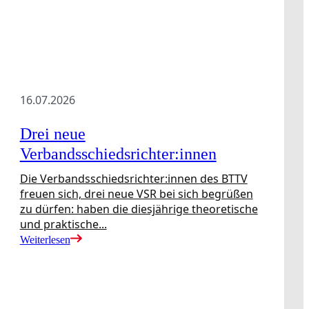
16.07.2026
Drei neue
Verbandsschiedsrichter:innen
Die Verbandsschiedsrichter:innen des BTTV
freuen sich, drei neue VSR bei sich begrüßen
Downloads
Anmeldung zu Veranstaltungen
zu dürfen: haben die diesjährige theoretische
und praktische...
Weiterlesen