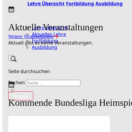
Lehre Übersicht
Fortbildung
Ausbildung
Aktuelle Veranstaltungen
Lehre Übersicht
Aktuelles Lehre
Weitere Veranstaltungen
Fortbildung
Aktuell gibt es keine Veranstaltungen.
Ausbildung
Seite durchsuchen
Suchen
×
Kontakt
Kommende Bundesliga Heimspi