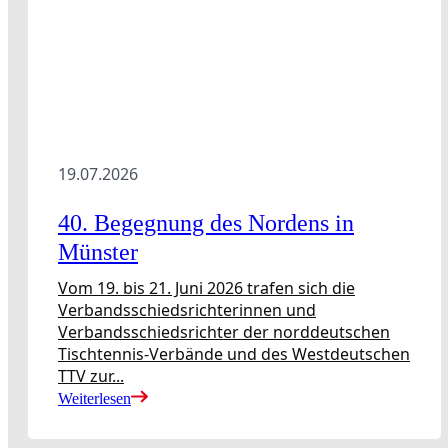
Jugend Übersicht
Aktuelles Jugend
Landestraining und Kader
Schulsport Tischtennis in Berlin
mini-Meisterschaften
Senioren
19.07.2026
Lehre
40. Begegnung des Nordens in
Münster
Lehre Übersicht
Fortbildung
Ausbildung
Vom 19. bis 21. Juni 2026 trafen sich die
Verbandsschiedsrichterinnen und
Verbandsschiedsrichter der norddeutschen
Tischtennis-Verbände und des Westdeutschen
Lehre Übersicht
TTV zur...
Aktuelles Lehre
Weiterlesen
Fortbildung
Ausbildung