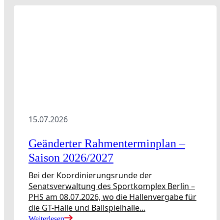
Vereine
Verband
Präsidium & Funktionäre
Ausschüsse &
Verbandsgericht
Wissen
15.07.2026
Verband Übersicht
Geänderter Rahmenterminplan –
Aktuelles Verband
Saison 2026/2027
Präsidium & Funktionäre
Ausschüsse & Verbandsgericht
Bei der Koordinierungsrunde der
Spielbetrieb
Senatsverwaltung des Sportkomplex Berlin –
PHS am 08.07.2026, wo die Hallenvergabe für
die GT-Halle und Ballspielhalle...
Weiterlesen