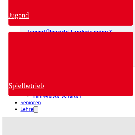
Jugend
Jugend
Jugend Übersicht
Landestraining &
Kader
Schulsport
Jugend Übersicht
Aktuelles Jugend
Landestraining und Kader
Spielbetrieb
Schulsport Tischtennis in Berlin
mini-Meisterschaften
Senioren
Lehre