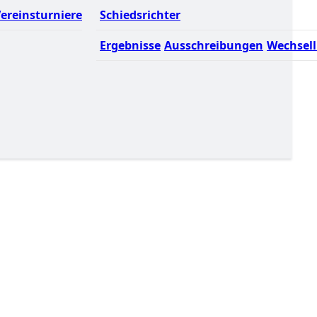
ereinsturniere
Schiedsrichter
Ergebnisse
Ausschreibungen
Wechsell