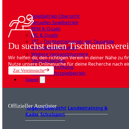
Spielbetrieb Übersicht
Aktuelles Spielbetrieb
BEM & Qualis
LRL & Qualis
TTT – Tischtennisturnier der Tausende
Du suchst einen Tischtennisverei
mini-Meisterschaften
Weitere Verbandsturniere
Wir helfen dir, den richtigen Verein in deiner Nähe zu fi
Terminkalender
Nutze unsere Onlinesuche für deine Recherche nach ei
Turnierausrichtung
Zur Vereinssuche
Mannschaftsspielbetrieb
Jugend
Offizieller Ausrüster
Jugend Übersicht
Landestraining &
Kader
Schulsport