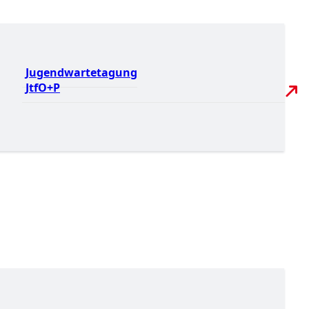
Jugendwartetagung
JtfO+P