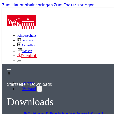
Zum Hauptinhalt springen
Zum Footer springen
Kinderschutz
Termine
Aktuelles
Wissen
Downloads
Vereine
Startseite
>
Downloads
Verband
Downloads
Präsidium & Funktionäre
Ausschüsse &