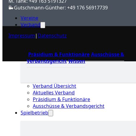
M. Tank: +49 163 5191327
B. Gutschmann-Günther: +49 176 56917739
Vereine
Verband
Impressum
|
Datenschutz
Präsidium & Funktionäre
Ausschüsse &
Verbandsgericht
Wissen
Verband Übersicht
Aktuelles Verband
Präsidium & Funktionäre
Ausschüsse & Verbandsgericht
Spielbetrieb