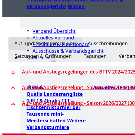
Verbandsgericht
Wissen
Verband Übersicht
Aktuelles Verband
Auf- und Abstiegsregelung
Ausschreibungen
Präsidium & Funktionäre
Ausschüsse & Verbandsgericht
Satzungen & Ordnungen
Tagungen
Verban
Spielbetrieb
Auf- und Abstiegsregelungen des BTTV 2024/2025
BEM &
Aktuelles
Termin
Auf- und Abstiegsregelung - Saison 2025/2026 (30
Qualis
Landesrangliste
(LRL) & Qualis
TTT –
Auf- und Abstiegsregelung - Saison 2026/2027 (30
Tischtennisturnier der
Tausende
mini-
Meisterschaften
Weitere
Verbandsturniere