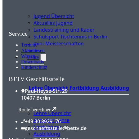
Jugend Übersicht
Aktuelles Jugend
Landestraining und Kader
Service
Schulsport Tischtennis in Berlin
mini-Meisterschaften
Termine
Senioren
Aktuelles
Wissen
Lehre
Downloads
Kinderschutz
BTTV Geschäftsstelle
Lehre Übersicht
Fortbildung
Ausbildung
Paul-Heyse-Str. 29
10407 Berlin
Route berechnen
Lehre Übersicht
Aktuelles Lehre
+49 30 8929176
Fortbildung
geschaeftsstelle@bettv.de
Ausbildung