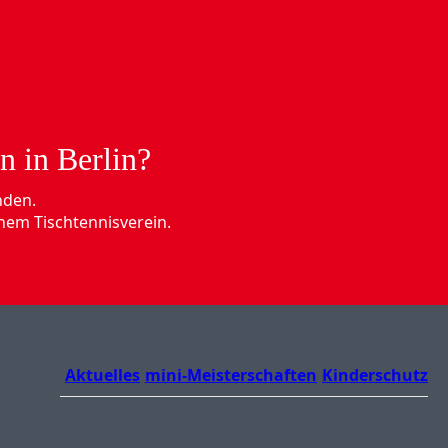
n in Berlin?
nden.
nem Tischtennisverein.
Aktuelles
mini-Meisterschaften
Kinderschutz