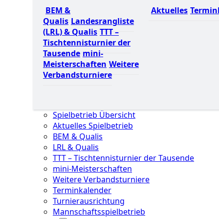
BEM &
Aktuelles
Termin
Qualis
Landesrangliste
(LRL) & Qualis
TTT –
Tischtennisturnier der
Tausende
mini-
Meisterschaften
Weitere
Verbandsturniere
Spielbetrieb Übersicht
Aktuelles Spielbetrieb
BEM & Qualis
LRL & Qualis
TTT – Tischtennisturnier der Tausende
mini-Meisterschaften
Weitere Verbandsturniere
Terminkalender
Turnierausrichtung
Mannschaftsspielbetrieb