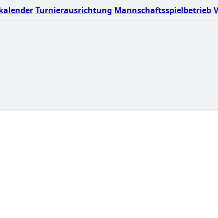
kalender
Turnierausrichtung
Mannschaftsspielbetrieb
V