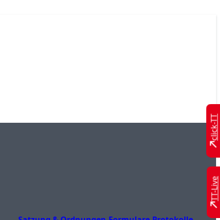
click-TT
TT-Live
Satzung & Ordnungen
Formulare
Protokolle