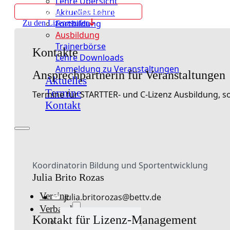
Lehre Übersicht
Aktuelles Lehre
Anmeldung zu Veranstaltungen
Fortbildung
Zu den Lizenzstufen
Ausbildung
Trainerbörse
Kontakte
Lehre Downloads
Anmeldung zu Veranstaltungen
Ansprechpartnerin für Veranstaltungen
Aktuelles
Termine
Termine für STARTTER- und C-Lizenz Ausbildung, so
Kontakt
Koordinatorin Bildung und Sportentwicklung
Julia Brito Rozas
Vereine
julia.britorozas@bettv.de
Verband
Kontakt für Lizenz-Management
Verband Übersicht