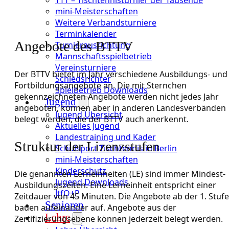
mini-Meisterschaften
Weitere Verbandsturniere
Terminkalender
Angebote des BTTV
Turnierausrichtung
Mannschaftsspielbetrieb
Vereinsturniere
Der BTTV bietet im Jahr verschiedene Ausbildungs- und
Schiedsrichter
Fortbildungsangebote an. Die mit Sternchen
Spielbetrieb Downloads
gekennzeichneten Angebote werden nicht jedes Jahr
Jugend
angeboten, können aber in anderen Landesverbänden
Jugend Übersicht
belegt werden, die der BTTV auch anerkennt.
Aktuelles Jugend
Landestraining und Kader
Struktur der Lizenzstufen
Schulsport Tischtennis in Berlin
mini-Meisterschaften
Kinderschutz
Die genannten Lerneinheiten (LE) sind immer Mindest-
Jugend Downloads
Ausbildungszeiten. Eine Lerneinheit entspricht einer
JtfO+P
Zeitdauer von 45 Minuten. Die Angebote ab der 1. Stufe
Senioren
bauen aufeinander auf. Angebote aus der
Lehre
Zertifizierungsebene können jederzeit belegt werden.