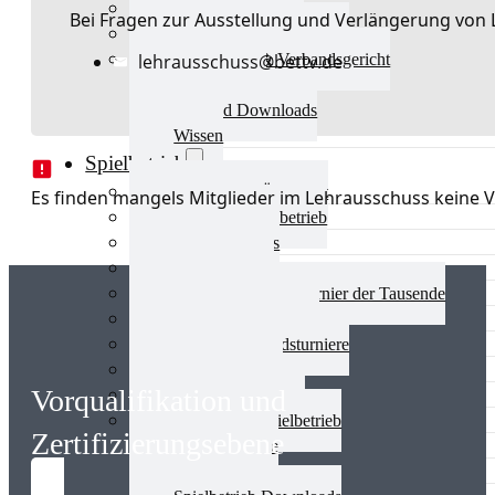
Aktuelles Verband
Bei Fragen zur Ausstellung und Verlängerung von 
Präsidium & Funktionäre
Ausschüsse & Verbandsgericht
lehrausschuss@bettv.de
Kinderschutz
Verband Downloads
Wissen
Spielbetrieb
Spielbetrieb Übersicht
Es finden mangels Mitglieder im Lehrausschuss keine Ve
Aktuelles Spielbetrieb
BEM & Qualis
LRL & Qualis
TTT – Tischtennisturnier der Tausende
mini-Meisterschaften
Weitere Verbandsturniere
Terminkalender
Vorqualifikation und
Turnierausrichtung
Mannschaftsspielbetrieb
Zertifizierungsebene
Vereinsturniere
Schiedsrichter