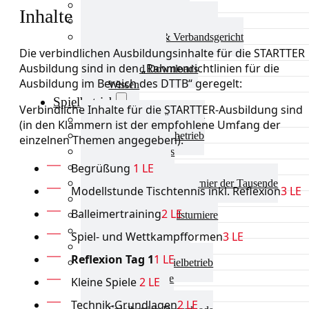
Aktuelles Verband
Inhalte
Präsidium & Funktionäre
Ausschüsse & Verbandsgericht
Die verbindlichen Ausbildungsinhalte für die STARTTER
Kinderschutz
Ausbildung sind in den „Rahmenrichtlinien für die
Verband Downloads
Ausbildung im Bereich des DTTB“ geregelt:
Wissen
Spielbetrieb
Verbindliche Inhalte für die STARTTER-Ausbildung sind
Spielbetrieb Übersicht
(in den Klammern ist der empfohlene Umfang der
Aktuelles Spielbetrieb
einzelnen Themen angegeben):
BEM & Qualis
Begrüßung
1 LE
LRL & Qualis
TTT – Tischtennisturnier der Tausende
Modellstunde Tischtennis inkl. Reflexion
3 LE
mini-Meisterschaften
Balleimertraining
2 LE
Weitere Verbandsturniere
Terminkalender
Spiel- und Wettkampfformen
3 LE
Turnierausrichtung
Reflexion Tag 1
1 LE
Mannschaftsspielbetrieb
Vereinsturniere
Kleine Spiele
2 LE
Schiedsrichter
Technik-Grundlagen
2 LE