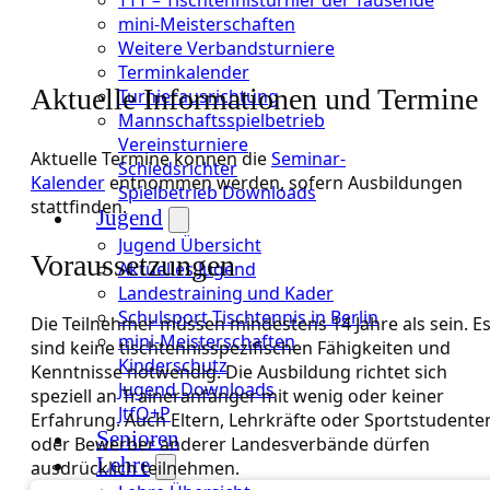
mini-Meisterschaften
Weitere Verbandsturniere
Terminkalender
Aktuelle Informationen und Termine
Turnierausrichtung
Mannschaftsspielbetrieb
Vereinsturniere
Aktuelle Termine können die
Seminar-
Schiedsrichter
Kalender
entnommen werden, sofern Ausbildungen
Spielbetrieb Downloads
stattfinden.
Jugend
Jugend Übersicht
Voraussetzungen
Aktuelles Jugend
Landestraining und Kader
Schulsport Tischtennis in Berlin
Die Teilnehmer müssen mindestens 14 Jahre als sein. E
mini-Meisterschaften
sind keine tischtennisspezifischen Fähigkeiten und
Kinderschutz
Kenntnisse notwendig. Die Ausbildung richtet sich
Jugend Downloads
speziell an Traineranfänger mit wenig oder keiner
JtfO+P
Erfahrung. Auch Eltern, Lehrkräfte oder Sportstudente
Senioren
oder Bewerber anderer Landesverbände dürfen
Lehre
ausdrücklich teilnehmen.