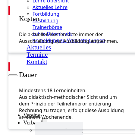
Lehre Übersicht
Aktuelles Lehre
Fortbildung
Kosten
Ausbildung
Trainerbörse
Lehre Downloads
Die aktuellen Kosten bitte immer der
Anmeldung zu Veranstaltungen
Ausschreibung zur Ausbildung entnehmen.
Aktuelles
Termine
Kontakt
Dauer
Mindestens 18 Lerneinheiten.
Aus didaktisch-methodischer Sicht und um
dem Prinzip der Teilnehmerorientierung
Rechnung zu tragen, erfolgt diese Ausbildung
Vereine
an einem Wochenende.
Verband
Verband Übersicht