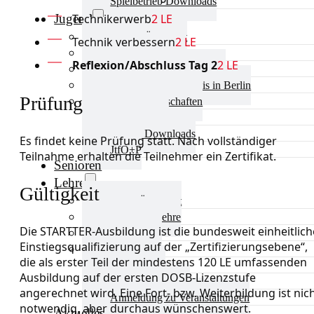
Spielbetrieb Downloads
Jugend
Technikerwerb
2 LE
Jugend Übersicht
Technik verbessern
2 LE
Aktuelles Jugend
Reflexion/Abschluss Tag 2
2 LE
Landestraining und Kader
Schulsport Tischtennis in Berlin
Prüfung
mini-Meisterschaften
Kinderschutz
Jugend Downloads
Es findet keine Prüfung statt. Nach vollständiger
JtfO+P
Teilnahme erhalten die Teilnehmer ein Zertifikat.
Senioren
Lehre
Gültigkeit
Lehre Übersicht
Aktuelles Lehre
Die STARTTER-Ausbildung ist die bundesweit einheitlich
Fortbildung
Einstiegsqualifizierung auf der „Zertifizierungsebene“,
Ausbildung
die als erster Teil der mindestens 120 LE umfassenden
Trainerbörse
Ausbildung auf der ersten DOSB-Lizenzstufe
Lehre Downloads
angerechnet wird. Eine Fort- bzw. Weiterbildung ist nic
Anmeldung zu Veranstaltungen
notwendig, aber durchaus wünschenswert.
Aktuelles