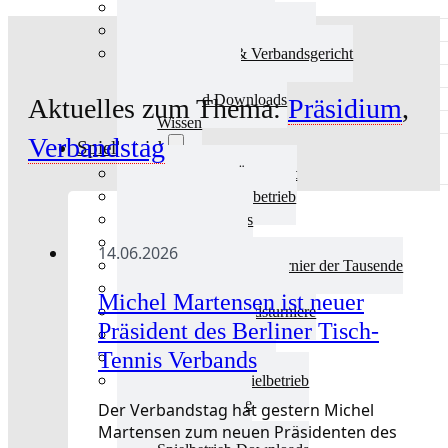
Aktuelles Verband
Präsidium & Funktionäre
Ausschüsse & Verbandsgericht
Kinderschutz
Verband Downloads
Aktuelles zum Thema:
Präsidium
,
Wissen
Verbandstag
Spielbetrieb
Spielbetrieb Übersicht
Aktuelles Spielbetrieb
BEM & Qualis
LRL & Qualis
14.06.2026
TTT – Tischtennisturnier der Tausende
mini-Meisterschaften
Michel Martensen ist neuer
Weitere Verbandsturniere
Präsident des Berliner Tisch-
Terminkalender
Tennis Verbands
Turnierausrichtung
Mannschaftsspielbetrieb
Vereinsturniere
Der Verbandstag hat gestern Michel
Schiedsrichter
Martensen zum neuen Präsidenten des