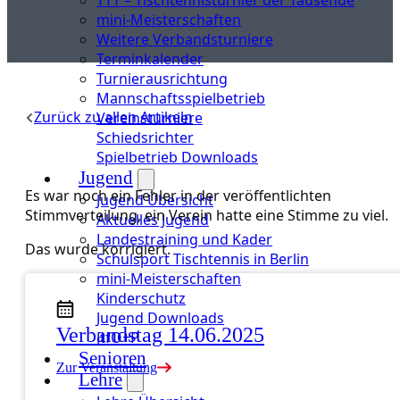
mini-Meisterschaften
Weitere Verbandsturniere
Terminkalender
Turnierausrichtung
Mannschaftsspielbetrieb
Zurück zu allen Artikeln
Vereinsturniere
Schiedsrichter
Spielbetrieb Downloads
Jugend
Es war noch ein Fehler in der veröffentlichten
Jugend Übersicht
Stimmverteilung, ein Verein hatte eine Stimme zu viel.
Aktuelles Jugend
Landestraining und Kader
Das wurde korrigiert.
Schulsport Tischtennis in Berlin
mini-Meisterschaften
Kinderschutz
Jugend Downloads
Verbandstag 14.06.2025
JtfO+P
Senioren
Zur Veranstaltung
Lehre