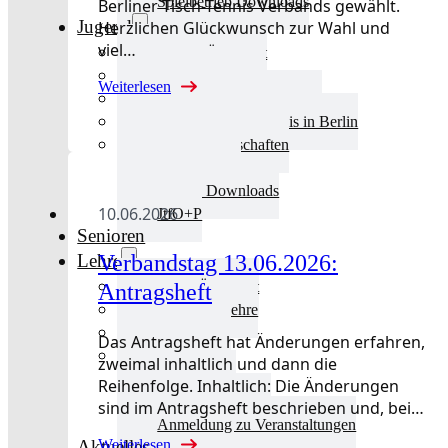
Spielbetrieb Downloads
Berliner Tisch-Tennis Verbands gewählt.
Jugend
Herzlichen Glückwunsch zur Wahl und
viel…
Jugend Übersicht
Aktuelles Jugend
Weiterlesen
Landestraining und Kader
Schulsport Tischtennis in Berlin
mini-Meisterschaften
Kinderschutz
Jugend Downloads
10.06.2026
JtfO+P
Senioren
Verbandstag 13.06.2026:
Lehre
Lehre Übersicht
Antragsheft
Aktuelles Lehre
Fortbildung
Das Antragsheft hat Änderungen erfahren,
Ausbildung
zweimal inhaltlich und dann die
Trainerbörse
Reihenfolge. Inhaltlich: Die Änderungen
Lehre Downloads
sind im Antragsheft beschrieben und, bei…
Anmeldung zu Veranstaltungen
Weiterlesen
Aktuelles