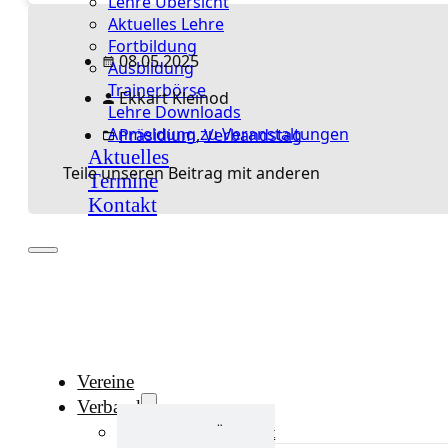
Lehre Übersicht
Aktuelles Lehre
Fortbildung
08.05.2025
Ausbildung
Trainerbörse
Ekkart Kleinod
Lehre Downloads
Anmeldung zu Veranstaltungen
Präsidium
,
Verbandstag
Aktuelles
Teile unseren Beitrag mit anderen
Termine
Kontakt
Vereine
Verband
Verband Übersicht