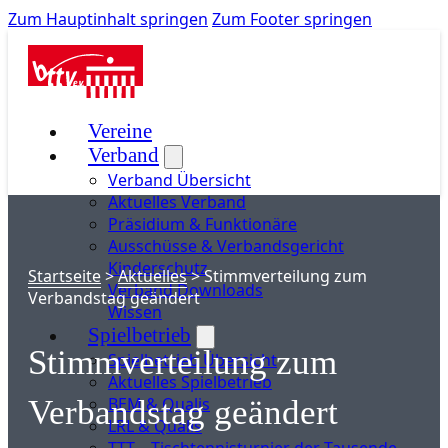
Zum Hauptinhalt springen
Zum Footer springen
Vereine
Verband
Verband Übersicht
Aktuelles Verband
Präsidium & Funktionäre
Ausschüsse & Verbandsgericht
Kinderschutz
Startseite
>
Aktuelles
>
Stimmverteilung zum
Verband Downloads
Verbandstag geändert
Wissen
Spielbetrieb
Stimmverteilung zum
Spielbetrieb Übersicht
Aktuelles Spielbetrieb
BEM & Qualis
Verbandstag geändert
LRL & Qualis
TTT – Tischtennisturnier der Tausende