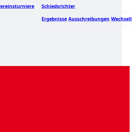
ereinsturniere
Schiedsrichter
Ergebnisse
Ausschreibungen
Wechsell