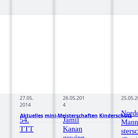
27.05.
26.05.201
25.05.
2014
4
Nord
Aktuelles
mini-Meisterschaften
Kinderschutz
54.
Jamil
Mann
TTT
Kanan
sters
gewinn