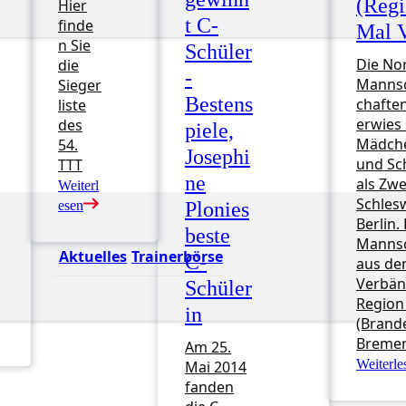
(Regi
Hier
t C-
finde
Mal V
n Sie
Schüler
Die No
die
-
Mannsc
Sieger
Bestens
chaften
liste
erwies 
des
piele,
Mädche
54.
Josephi
und Sch
TTT
ne
als Zw
Weiterl
Schlesw
esen
Plonies
Berlin.
beste
Mannsc
Aktuelles
Trainerbörse
C-
aus de
Verbän
Schüler
Region
in
(Brand
Breme
Am 25.
Weiterle
Mai 2014
fanden