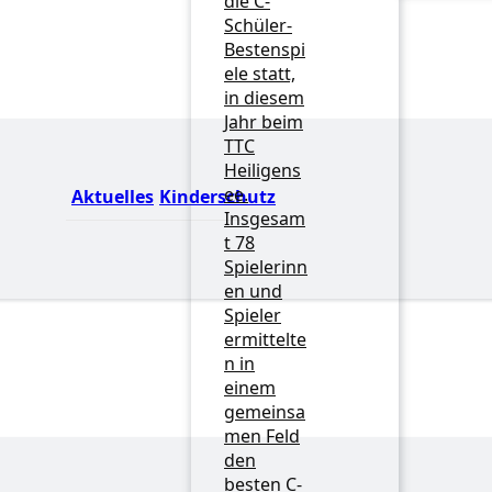
die C-
Schüler-
Bestenspi
ele statt,
in diesem
Jahr beim
TTC
Heiligens
ee.
Aktuelles
Kinderschutz
Insgesam
t 78
Spielerinn
en und
Spieler
ermittelte
n in
einem
gemeinsa
men Feld
den
besten C-