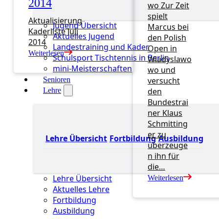
2014
wo Zur Zeit
spielt
Aktualisierung
Jugend Übersicht
Marcus bei
Kaderliste Juli
Aktuelles Jugend
den Polish
2014
Landestraining und Kader
Open in
Weiterlesen
Schulsport Tischtennis in Berlin
Wladyslawo
mini-Meisterschaften
wo und
Senioren
versucht
Lehre
den
Bundestrai
ner Klaus
Schmitting
er zu
Lehre Übersicht
Fortbildung
Ausbildung
überzeuge
n ihn für
die…
Lehre Übersicht
Weiterlesen
Aktuelles Lehre
Fortbildung
Ausbildung