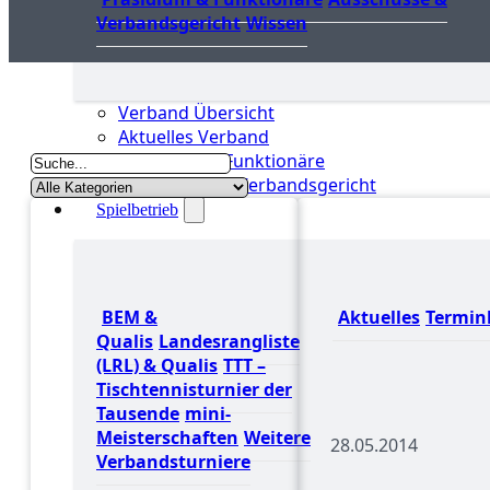
Verbandsgericht
Wissen
Verband Übersicht
Aktuelles Verband
Präsidium & Funktionäre
Ausschüsse & Verbandsgericht
Spielbetrieb
BEM &
Aktuelles
Termin
Qualis
Landesrangliste
(LRL) & Qualis
TTT –
Tischtennisturnier der
Tausende
mini-
Meisterschaften
Weitere
28.05.2014
Verbandsturniere