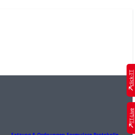
click-TT
TT-Live
Satzung & Ordnungen
Formulare
Protokolle