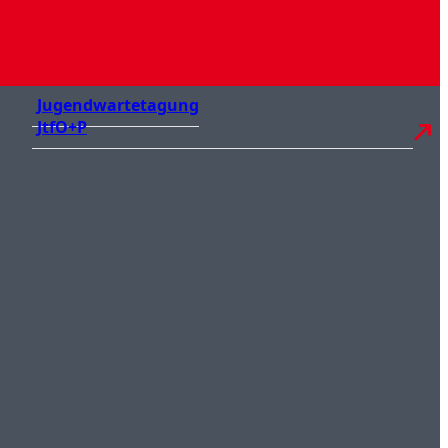
Jugendwartetagung
JtfO+P