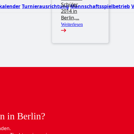
Schüler
kalender
Turnierausrichtung
Mannschaftsspielbetrieb
V
2014 in
Berlin,…
Weiterlesen
n in Berlin?
nden.