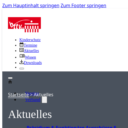
Zum Hauptinhalt springen
Zum Footer springen
Kinderschutz
Termine
Aktuelles
Wissen
Downloads
Vereine
Startseite
>
Aktuelles
Verband
Aktuelles
Präsidium & Funktionäre
Ausschüsse &