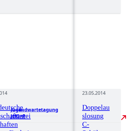
2014
23.05.2014
deutsche
Doppelau
Jugendwartetagung
schaftsmei
slosung
JtfO+P
chaften
C-