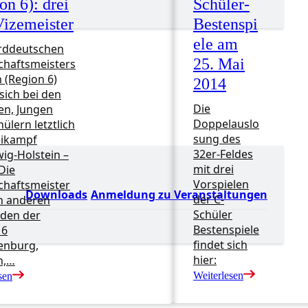
on 6): drei
Schüler-
izemeister
Bestenspi
ele am
rddeutschen
25. Mai
haftsmeisters
 (Region 6)
2014
sich bei den
Die
n, Jungen
Doppelauslo
ülern letztlich
sung des
eikampf
32er-Feldes
ig-Holstein –
mit drei
 Die
Vorspielen
haftsmeister
Downloads
Anmeldung zu Veranstaltungen
der C-
n anderen
Schüler
den der
Bestenspiele
 6
findet sich
enburg,
hier:
n,…
Weiterlesen
sen