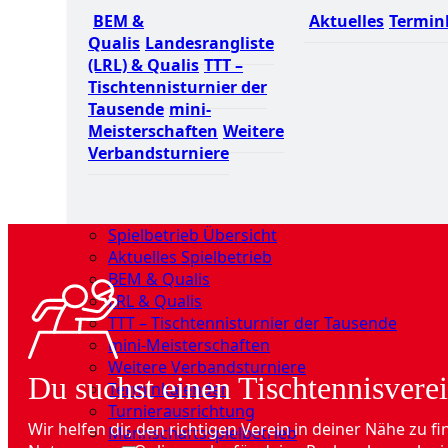
BEM &
Aktuelles
Termin
Qualis
Landesrangliste
(LRL) & Qualis
TTT –
Tischtennisturnier der
Tausende
mini-
Meisterschaften
Weitere
Verbandsturniere
Spielbetrieb Übersicht
Aktuelles Spielbetrieb
BEM & Qualis
LRL & Qualis
TTT – Tischtennisturnier der Tausende
mini-Meisterschaften
Weitere Verbandsturniere
Du suchst einen Tischtennisverei
Terminkalender
Turnierausrichtung
Wir helfen dir, den richtigen Verein in deiner Nähe zu fi
Mannschaftsspielbetrieb