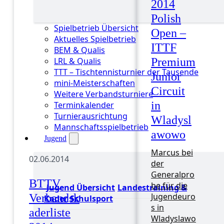
2014
Polish
Spielbetrieb Übersicht
Open –
Aktuelles Spielbetrieb
ITTF
BEM & Qualis
LRL & Qualis
Premium
TTT – Tischtennisturnier der Tausende
Junior
mini-Meisterschaften
Circuit
Weitere Verbandsturniere
in
Terminkalender
Turnierausrichtung
Wladysl
Mannschaftsspielbetrieb
awowo
Jugend
Marcus bei
02.06.2014
der
Generalpro
BTTV
be für die
Jugend Übersicht
Landestraining &
Jugendeuro
Verbandsk
Kader
Schulsport
s in
aderliste
Wladyslawo