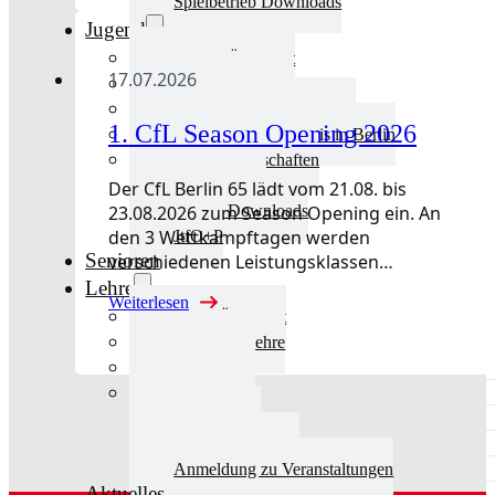
Spielbetrieb Downloads
Jugend
Jugend Übersicht
17.07.2026
Aktuelles Jugend
Landestraining und Kader
1. CfL Season Opening 2026
Schulsport Tischtennis in Berlin
mini-Meisterschaften
Kinderschutz
Der CfL Berlin 65 lädt vom 21.08. bis
23.08.2026 zum Season Opening ein. An
Jugend Downloads
den 3 Wettkampftagen werden
JtfO+P
Senioren
verschiedenen Leistungsklassen…
Lehre
Weiterlesen
Lehre Übersicht
Aktuelles Lehre
Fortbildung
Ausbildung
Trainerbörse
Lehre Downloads
Anmeldung zu Veranstaltungen
Aktuelles