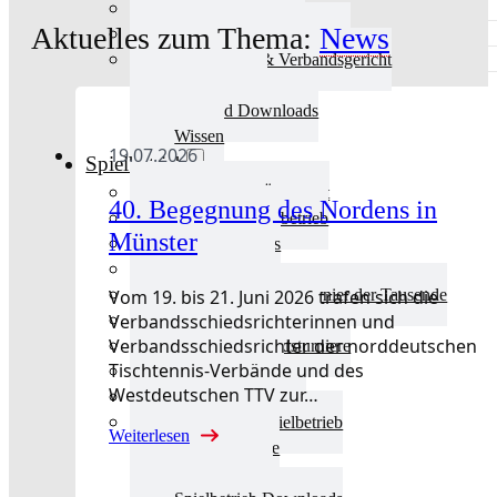
Aktuelles Verband
Aktuelles zum Thema:
News
Präsidium & Funktionäre
Ausschüsse & Verbandsgericht
Kinderschutz
Verband Downloads
Wissen
19.07.2026
Spielbetrieb
Spielbetrieb Übersicht
40. Begegnung des Nordens in
Aktuelles Spielbetrieb
Münster
BEM & Qualis
LRL & Qualis
Vom 19. bis 21. Juni 2026 trafen sich die
TTT – Tischtennisturnier der Tausende
Verbandsschiedsrichterinnen und
mini-Meisterschaften
Verbandsschiedsrichter der norddeutschen
Weitere Verbandsturniere
Tischtennis-Verbände und des
Terminkalender
Westdeutschen TTV zur…
Turnierausrichtung
Mannschaftsspielbetrieb
Weiterlesen
Vereinsturniere
Schiedsrichter