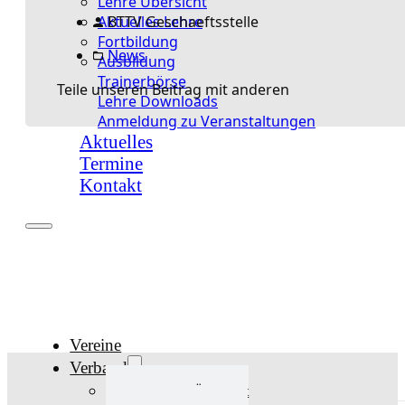
Lehre Übersicht
Aktuelles Lehre
BTTV Geschaeftsstelle
Fortbildung
News
Ausbildung
Trainerbörse
Teile unseren Beitrag mit anderen
Lehre Downloads
Anmeldung zu Veranstaltungen
Aktuelles
Termine
Kontakt
Vereine
Verband
Verband Übersicht