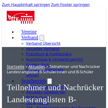
Zum Hauptinhalt springen
Zum Footer springen
Vereine
Verband
Verband Übersicht
Aktuelles Verband
Präsidium & Funktionäre
Ausschüsse & Verbandsgericht
Kinderschutz
Startseite
>
Aktuelles
>
Teilnehmer und Nachrücker
Verband Downloads
Landesranglisten B-Schülerinnen und B-Schüler
Wissen
Spielbetrieb
Teilnehmer und Nachrücker
Spielbetrieb Übersicht
Aktuelles Spielbetrieb
BEM & Qualis
Landesranglisten B-
LRL & Qualis
TTT – Tischtennisturnier der Tausende