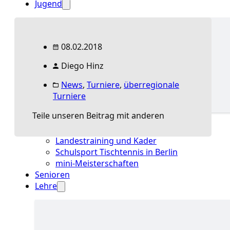
Jugend
08.02.2018
Jugend Übersicht
Landestraining &
Kader
Schulsport
Diego Hinz
News
,
Turniere
,
überregionale
Turniere
Teile unseren Beitrag mit anderen
Jugend Übersicht
Aktuelles Jugend
Landestraining und Kader
Schulsport Tischtennis in Berlin
mini-Meisterschaften
Senioren
Lehre