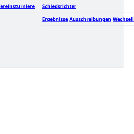
ereinsturniere
Schiedsrichter
Ergebnisse
Ausschreibungen
Wechsell