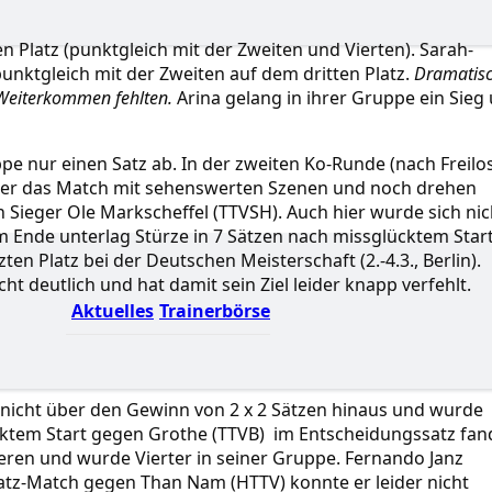
ten Platz (punktgleich mit der Zweiten und Vierten). Sarah-
punktgleich mit der Zweiten auf dem dritten Platz.
Dramatis
m Weiterkommen fehlten.
Arina gelang in ihrer Gruppe ein Sieg
e nur einen Satz ab. In der zweiten Ko-Runde (nach Freilo
or er das Match mit sehenswerten Szenen und noch drehen
n Sieger Ole Markscheffel (TTVSH). Auch hier wurde sich nic
 Ende unterlag Stürze in 7 Sätzen nach missglücktem Star
ten Platz bei der Deutschen Meisterschaft (2.-4.3., Berlin).
t deutlich und hat damit sein Ziel leider knapp verfehlt.
Aktuelles
Trainerbörse
 nicht über den Gewinn von 2 x 2 Sätzen hinaus und wurde
ücktem Start gegen Grothe (TTVB) im Entscheidungssatz fan
ieren und wurde Vierter in seiner Gruppe. Fernando Janz
-Satz-Match gegen Than Nam (HTTV) konnte er leider nicht