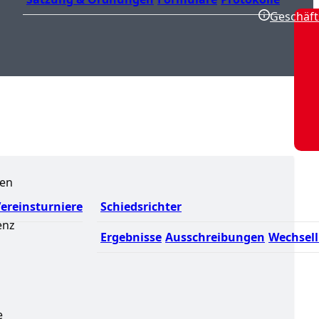
Geschäft
ten
ereinsturniere
Schiedsrichter
enz
Ergebnisse
Ausschreibungen
Wechsell
e