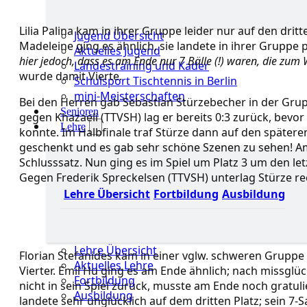
Lilia Palina kam in ihrer Gruppe leider nur auf den drit
Jugend Übersicht
Madeleine ging es ähnlich, sie landete in ihrer Gruppe 
Aktuelles Jugend
hier jedoch, dass es am Ende nur 7 Bälle (!) waren, die zu
Landestraining und Kader
wurde damit Vierte.
Schulsport Tischtennis in Berlin
mini-Meisterschaften
Bei den Herren gab Sebastian Stürzebecher in der Grupp
Senioren
gegen Khazaeli (TTVSH) lag er bereits 0:3 zurück, bev
Lehre
konnte. Im Halbfinale traf Stürze dann auf den spätere
geschenkt und es gab sehr schöne Szenen zu sehen! Am
Schlusssatz. Nun ging es im Spiel um Platz 3 um den letz
Gegen Frederik Spreckelsen (TTVSH) unterlag Stürze rech
Lehre Übersicht
Fortbildung
Ausbildung
Lehre Übersicht
Florian Stefanides kam in einer vglw. schweren Gruppe
Aktuelles Lehre
Vierter. Emil Hu ging es am Ende ähnlich; nach missgl
Fortbildung
nicht in sein Spiel zurück, musste am Ende noch gratul
Ausbildung
landete sehr unglücklich auf dem dritten Platz; sein 7