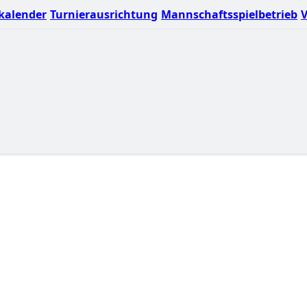
kalender
Turnierausrichtung
Mannschaftsspielbetrieb
V