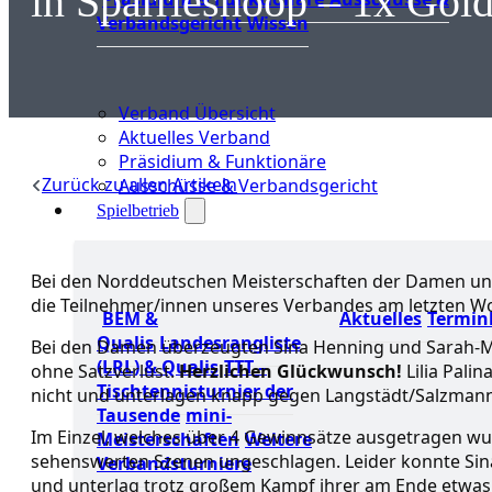
in Sparrieshoop – 1x Gol
Verbandsgericht
Wissen
Verband Übersicht
Aktuelles Verband
Präsidium & Funktionäre
Zurück zu allen Artikeln
Ausschüsse & Verbandsgericht
Spielbetrieb
Bei den Norddeutschen Meisterschaften der Damen und
die Teilnehmer/innen unseres Verbandes am letzten W
BEM &
Aktuelles
Termin
Qualis
Landesrangliste
Bei den Damen überzeugten Sina Henning und Sarah-M
(LRL) & Qualis
TTT –
ohne Satzverlust.
Herzlichen Glückwunsch!
Lilia Pali
Tischtennisturnier der
nicht und unterlagen knapp gegen Langstädt/Salzman
Tausende
mini-
Im Einzel, welches über 4 Gewinnsätze ausgetragen w
Meisterschaften
Weitere
sehenswerten Szenen ungeschlagen. Leider konnte Sin
Verbandsturniere
und unterlag trotz großem Kampf ihrer am Ende etwas 