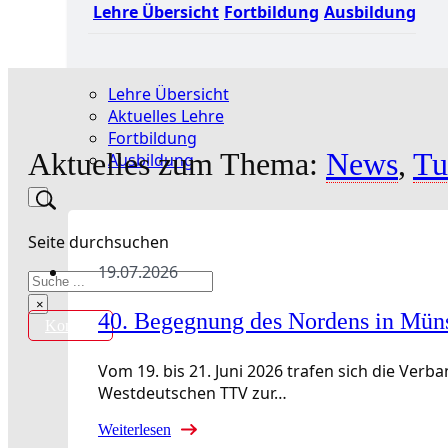
Lehre Übersicht
Fortbildung
Ausbildung
Lehre Übersicht
Aktuelles Lehre
Fortbildung
Aktuelles zum Thema:
News
,
Tu
Ausbildung
Seite durchsuchen
19.07.2026
Suchen
×
40. Begegnung des Nordens in Mün
Kontakt
Vom 19. bis 21. Juni 2026 trafen sich die Ve
Westdeutschen TTV zur…
Weiterlesen