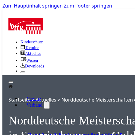
Zum Hauptinhalt springen
Zum Footer springen
Kinderschutz
Termine
Aktuelles
Wissen
Downloads
Vereine
Startseite
>
Aktuelles
>
Norddeutsche Meisterschaften 
Verband
Norddeutsche Meistersch
Präsidium & Funktionäre
Ausschüsse &