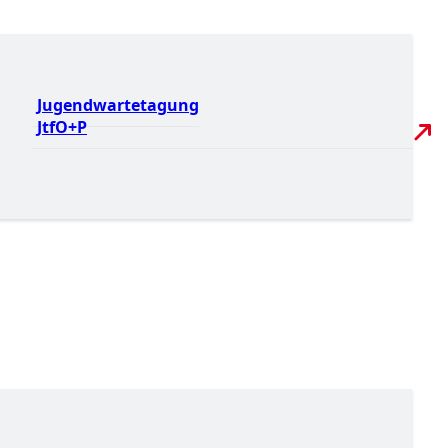
Jugendwartetagung
JtfO+P