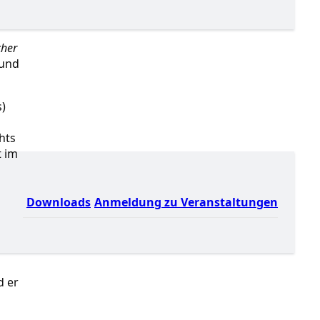
cher
 und
s)
hts
t im
Downloads
Anmeldung zu Veranstaltungen
d er