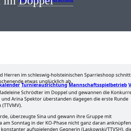
d im Doppel
 Herren im schleswig-holsteinischen Sparrieshoop schnit
ochenende etwas unglücklich ab.
kalender
Turnierausrichtung
Mannschaftsspielbetrieb
V
adeleine Schrödter im Doppel und gewannen die Konkurr
na und Arina Spektor überstanden dagegen die erste Runde
n (TTVMV).
urde, überzeugte Sina und gewann ihre Gruppe mit
a am Sonntag in der KO-Phase nicht ganz daran anknüpfen
konstanter aufspielenden Gegnerin (Laskowski/TTVSH), di