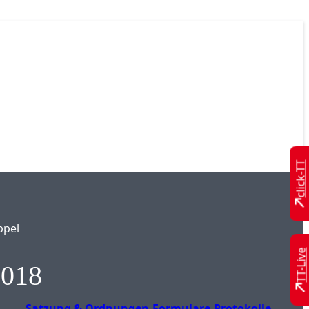
click-TT
ppel
TT-Live
2018
Satzung & Ordnungen
Formulare
Protokolle