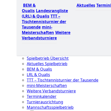
BEM &
Aktuelles
Termin
Qualis
Landesrangliste
(LRL) & Qualis
TTT –
Tischtennisturnier der
Tausende
mini-
Meisterschaften
Weitere
Verbandsturniere
Spielbetrieb Übersicht
Aktuelles Spielbetrieb
BEM & Qualis
LRL & Qualis
TTT – Tischtennisturnier der Tausende
mini-Meisterschaften
Weitere Verbandsturniere
Terminkalender
Turnierausrichtung
Mannschaftsspielbetrieb