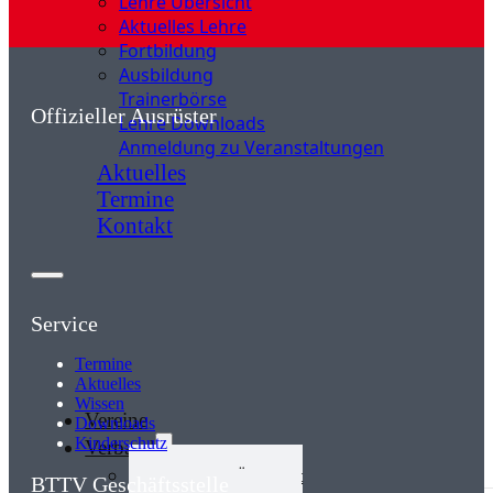
Lehre Übersicht
Aktuelles Lehre
Fortbildung
Ausbildung
Trainerbörse
Offizieller Ausrüster
Lehre Downloads
Anmeldung zu Veranstaltungen
Aktuelles
Termine
Kontakt
Service
Termine
Aktuelles
Wissen
Vereine
Downloads
Kinderschutz
Verband
Verband Übersicht
BTTV Geschäftsstelle