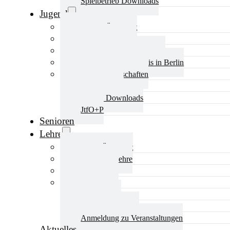
Spielbetrieb Downloads
Jugend
Jugend Übersicht
Aktuelles Jugend
Landestraining und Kader
Schulsport Tischtennis in Berlin
mini-Meisterschaften
Kinderschutz
Jugend Downloads
JtfO+P
Senioren
Lehre
Lehre Übersicht
Aktuelles Lehre
Fortbildung
Ausbildung
Trainerbörse
Lehre Downloads
Anmeldung zu Veranstaltungen
Aktuelles