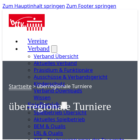
Zum Hauptinhalt springen
Zum Footer springen
Vereine
Verband
Verband Übersicht
Aktuelles Verband
Präsidium & Funktionäre
Ausschüsse & Verbandsgericht
Kinderschutz
Startseite
>
überregionale Turniere
Verband Downloads
Wissen
überregionale Turniere
Spielbetrieb
Spielbetrieb Übersicht
Aktuelles Spielbetrieb
BEM & Qualis
LRL & Qualis
TTT – Tischtennisturnier der Tausende