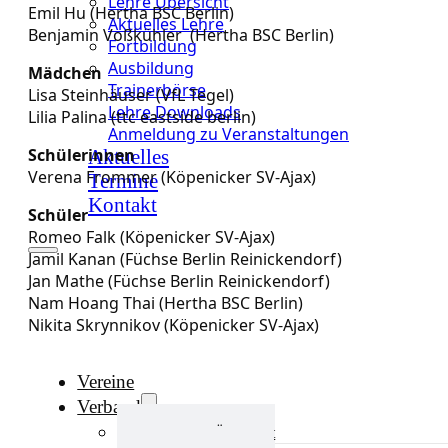
Lehre Übersicht
Emil Hu (Hertha BSC Berlin)
Aktuelles Lehre
Benjamin Voßkühler (Hertha BSC Berlin)
Fortbildung
Ausbildung
Mädchen
Trainerbörse
Lisa Steinhäuser (VfL Tegel)
Lehre Downloads
Lilia Palina (ttc eastside berlin)
Anmeldung zu Veranstaltungen
Schülerinnen
Aktuelles
Verena Frommer (Köpenicker SV-Ajax)
Termine
Kontakt
Schüler
Romeo Falk (Köpenicker SV-Ajax)
Jamil Kanan (Füchse Berlin Reinickendorf)
Jan Mathe (Füchse Berlin Reinickendorf)
Nam Hoang Thai (Hertha BSC Berlin)
Nikita Skrynnikov (Köpenicker SV-Ajax)
Vereine
Verband
Verband Übersicht