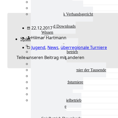
Aktuelles Verband
Präsidium & Funktionäre
Ausschüsse & Verbandsgericht
Kinderschutz
Verband Downloads
22.12.2017
Wissen
Hilmar Hartmann
Spielbetrieb
Spielbetrieb Übersicht
Jugend
,
News
,
überregionale Turniere
Aktuelles Spielbetrieb
Teile unseren Beitrag mit anderen
BEM & Qualis
LRL & Qualis
TTT – Tischtennisturnier der Tausende
mini-Meisterschaften
Weitere Verbandsturniere
Terminkalender
Turnierausrichtung
Mannschaftsspielbetrieb
Vereinsturniere
Schiedsrichter