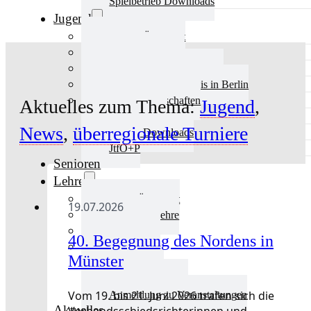
Spielbetrieb Downloads
Jugend
Jugend Übersicht
Aktuelles Jugend
Landestraining und Kader
Schulsport Tischtennis in Berlin
mini-Meisterschaften
Aktuelles zum Thema:
Jugend
,
Kinderschutz
News
,
überregionale Turniere
Jugend Downloads
JtfO+P
Senioren
Lehre
Lehre Übersicht
19.07.2026
Aktuelles Lehre
Fortbildung
40. Begegnung des Nordens in
Ausbildung
Münster
Trainerbörse
Lehre Downloads
Vom 19. bis 21. Juni 2026 trafen sich die
Anmeldung zu Veranstaltungen
Aktuelles
Verbandsschiedsrichterinnen und