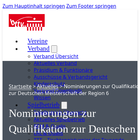
Zum Hauptinhalt springen
Zum Footer springen
Vereine
Verband
Verband Übersicht
Aktuelles Verband
Präsidium & Funktionäre
Ausschüsse & Verbandsgericht
Kinderschutz
Startseite
>
Aktuelles
>
Nominierungen zur Qualifikatio
Verband Downloads
zur Deutschen Meisterschaft der Region 6
Wissen
Spielbetrieb
Nominierungen zur
Spielbetrieb Übersicht
Aktuelles Spielbetrieb
BEM & Qualis
Qualifikation zur Deutschen
LRL & Qualis
TTT – Tischtennisturnier der Tausende