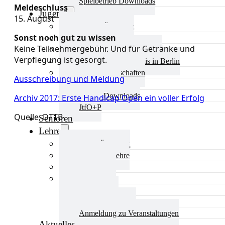
Spielbetrieb Downloads
Meldeschluss
Jugend
15. August
Jugend Übersicht
Sonst noch gut zu wissen
Aktuelles Jugend
Keine Teilnehmergebühr. Und für Getränke und
Landestraining und Kader
Verpflegung ist gesorgt.
Schulsport Tischtennis in Berlin
mini-Meisterschaften
Ausschreibung und Meldung
Kinderschutz
Jugend Downloads
Archiv 2017: Erste Handicap Open ein voller Erfolg
JtfO+P
Quelle: DTTB
Senioren
Lehre
Lehre Übersicht
Aktuelles Lehre
Fortbildung
Ausbildung
Trainerbörse
Lehre Downloads
Anmeldung zu Veranstaltungen
Aktuelles