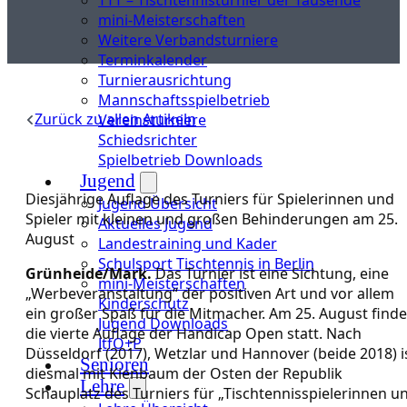
mini-Meisterschaften
Weitere Verbandsturniere
Terminkalender
Turnierausrichtung
Mannschaftsspielbetrieb
Zurück zu allen Artikeln
Vereinsturniere
Schiedsrichter
Spielbetrieb Downloads
Jugend
Diesjährige Auflage des Turniers für Spielerinnen und
Jugend Übersicht
Spieler mit kleinen und großen Behinderungen am 25.
Aktuelles Jugend
August
Landestraining und Kader
Schulsport Tischtennis in Berlin
Grünheide/Mark.
Das Turnier ist eine Sichtung, eine
mini-Meisterschaften
„Werbeveranstaltung“ der positiven Art und vor allem
Kinderschutz
ein großer Spaß für die Mitmacher. Am 25. August finde
Jugend Downloads
die vierte Auflage der Handicap Open statt. Nach
JtfO+P
Düsseldorf (2017), Wetzlar und Hannover (beide 2018) i
Senioren
diesmal mit Kienbaum der Osten der Republik
Lehre
Schauplatz des Turniers für „Tischtennisspielerinnen u