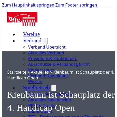
Zum Hauptinhalt springen
Zum Footer springen
Vereine
Verband
Verband Übersicht
Aktuelles Verband
Präsidium & Funktionäre
Ausschüsse & Verbandsgericht
Kinderschutz
Startseite
>
Aktuelles
>
Kienbaum ist Schauplatz der 4.
Verband Downloads
Handicap Open
Wissen
Spielbetrieb
Kienbaum ist Schauplatz der
Spielbetrieb Übersicht
Aktuelles Spielbetrieb
BEM & Qualis
4. Handicap Open
LRL & Qualis
TTT – Tischtennisturnier der Tausende