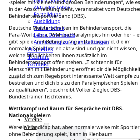
Lehre Übersicht
-spieler mit kleinen und großen Behinderungen“, wie e
Aktuelles Lehre
in der Ausschreibung steht, veranstaltet vom Deutsche
Fortbildung
Behindertensportverband (DBS).
Ausbildung
Deutsche Meisterschaften im Behindertensport, die
Trainerbörse
Para-World-Tour, -WM und Paralympics hin oder her – e
Lehre Downloads
gibt Spieler mit Behinderung in Deutschland, die im
Anmeldung zu Veranstaltungen
normalen Spielbetrieb aktiv sind und gar nicht wissen,
Aktuelles
welche Möglichkeiten ihnen zusätzlich im
Termine
Behindertensport offen stehen. „Tischtennis für
Kontakt
Menschen mit Behinderung eröffnet dir die Möglichkei
zusätzlich zum Regelsport interessante Wettkämpfe zu
bestreiten und dich bis zu den Paralympischen Spielen
zu qualifizieren“, beschreibt Volker Ziegler, DBS-
Bundestrainer Tischtennis.
Wettkampf und Raum für Gespräche mit DBS-
Nationalspielern
Vereine
Verband
Wer ein Handicap hat, aber normalerweise mit Sportle
ohne Behinderung spielt, kann in Kienbaum
Verband Übersicht