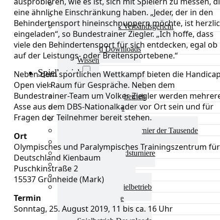
ausprobieren, wie es ist, sich mit Spielern zu messen, d
Aktuelles Verband
eine ähnliche Einschränkung haben. „Jeder, der in den
Präsidium & Funktionäre
Behindertensport hineinschnuppern möchte, ist herzli
Ausschüsse & Verbandsgericht
eingeladen“, so Bundestrainer Ziegler. „Ich hoffe, dass
Kinderschutz
viele den Behindertensport für sich entdecken, egal ob
Verband Downloads
auf der Leistungs- oder Breitensportebene.“
Wissen
Spielbetrieb
Neben dem sportlichen Wettkampf bieten die Handica
Open viel Raum für Gespräche. Neben dem
Spielbetrieb Übersicht
Bundestrainer-Team um Volker Ziegler werden mehrer
Aktuelles Spielbetrieb
Asse aus dem DBS-Nationalkader vor Ort sein und für
BEM & Qualis
Fragen der Teilnehmer bereit stehen.
LRL & Qualis
TTT – Tischtennisturnier der Tausende
Ort
mini-Meisterschaften
Olympisches und Paralympisches Trainingszentrum für
Weitere Verbandsturniere
Deutschland Kienbaum
Terminkalender
Puschkinstraße 2
Turnierausrichtung
15537 Grünheide (Mark)
Mannschaftsspielbetrieb
Termin
Vereinsturniere
Sonntag, 25. August 2019, 11 bis ca. 16 Uhr
Schiedsrichter