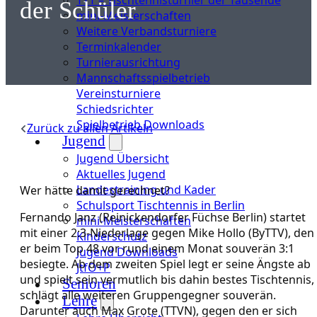
der Schüler
mini-Meisterschaften
Weitere Verbandsturniere
Terminkalender
Turnierausrichtung
Mannschaftsspielbetrieb
Vereinsturniere
Schiedsrichter
Spielbetrieb Downloads
Zurück zu allen Artikeln
Jugend
Jugend Übersicht
Aktuelles Jugend
Landestraining und Kader
Wer hätte damit gerechnet?
Schulsport Tischtennis in Berlin
Fernando Janz (Reinickendorfer Füchse Berlin) startet
mini-Meisterschaften
mit einer 2:3-Niederlage gegen Mike Hollo (ByTTV), den
Kinderschutz
er beim Top 48 vor rund einem Monat souverän 3:1
Jugend Downloads
besiegte. Ab dem zweiten Spiel legt er seine Ängste ab
JtfO+P
und spielt sein vermutlich bis dahin bestes Tischtennis,
Senioren
schlägt alle weiteren Gruppengegner souverän.
Lehre
Darunter auch Max Grote (TTVN), gegen den er sich