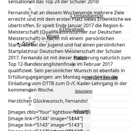
sensationell das Top 24 der Schüler 2016!
Aktuelles Verband
Präsidium & Funktionäre
Fernando hat an diesem Wochenende mehrere Ziele
Ausschüsse & Verbandsgericht
erreicht und mit dem ersten Platz vieles Erdenkliche we
Kinderschutz
übertroffen. Er spielt Ende Januar 2017 die Region 6-
Verband Downloads
Meisterschaft (Qualifikationsturnier zur Deutschen
Wissen
Meisterschaft) in Berlin mit einem persönlichen
Spielbetrieb
Startplatz bei der Jugend und hat einen persönlichen
Startplatz zur Deutschen Meisterschaft der Schüler
Spielbetrieb Übersicht
2017. Fernando ist mit dieser Platzierung natürlich zum
Aktuelles Spielbetrieb
Top 12-Bundesranglistenfinale im Februar 2017
BEM & Qualis
qualifiziert. Sein persönlicher Wunsch ist ebenfalls in
LRL & Qualis
Erfüllung gegangen: am Montag erreichte ihn die
TTT – Tischtennisturnier der Tausende
Einladung vom DTTB zum D-/C-Kader-Lehrgang in der
mini-Meisterschaften
kommenden Woche.
Weitere Verbandsturniere
Terminkalender
Herzlichen Glückwunsch, Fernando!
Turnierausrichtung
Mannschaftsspielbetrieb
[images cols=“four“ lightbox=“true“]
[image link=“5144″ image=“5144″]
Vereinsturniere
[image link=“5143″ image=“5143″]
Schiedsrichter