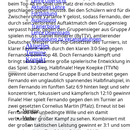
Lehre Übersicht
beim Top 48 im Spiel um Platz drei noch deutlich
Aktuelles Lehre
geschlagen geben musste. Bei den Schülern wird für di
Fortbildung
Zwischenrunde Variante Y gelost, sodass Fernando, de
Ausbildung
durch sein verlorenes Auftaktmatch den Gruppensieg
Trainerbörse
verpasst hatte, gegen den Gruppensieger aus Gruppe 
Lehre Downloads
spielen muss. Daniel Rinderer (ByTTV), amtierender
Anmeldung zu Veranstaltungen
Deutscher Meister und Top-Gesetzter des Turniers, ist
Aktuelles
klarer Favorit, auch durch den klaren 3:0-Sieg gegen
Termine
Fernando beim Top 48. Doch Fernando kämpft und
Kontakt
bringt seine gesamte große spielerische Entwicklung in
das Spiel. 3:2-Sieg, Halbfinale! Heye Koepke (TTVN)
gewinnt überraschend Gruppe B und bestreitet gegen
Fernando ein unglaublich spannendes Halbfinalspiel, in
dem Fernando im fünften Satz 6:9 hinten liegt und sehr
konzentriert, fokussiert und kämpferisch 12:10 gewinnt
Finale! Hier spielt Fernando gegen den im Turnier an
zwei gesetzten Cornelius Martin (Pfalz). Erneut ist bei
Vereine
Fernando der unbedingte Wille und ein damit
Verband
verbundener großer Kampf zu sehen. Kombiniert mit
der großen taktischen Leistung gewinnt er 3:1 und som
Verband Übersicht