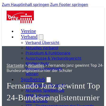
Zum Hauptinhalt springen
Zum Footer springen
Vereine
Verband
Verband Übersicht
Aktuelles Verband
Präsidium & Funktionäre
Ausschüsse & Verbandsgericht
Kinderschutz
Startseite
>
Aktuelles
>
Fernando Janz gewinnt Top 24-
Verband Downloads
Bundesranglistenturnier der Schüler
Wissen
Spielbetrieb
Fernando Janz gewinnt Top
Spielbetrieb Übersicht
Aktuelles Spielbetrieb
BEM & Qualis
24-Bundesranglistenturnier
LRL & Qualis
TTT – Tischtennisturnier der Tausende