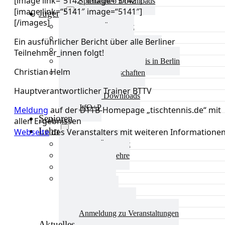
[image link=“5142″ image=“5142″]
Spielbetrieb Downloads
[image link=“5141″ image=“5141″]
Jugend
[/images]
Jugend Übersicht
Aktuelles Jugend
Ein ausführlicher Bericht über alle Berliner
Landestraining und Kader
Teilnehmer_innen folgt!
Schulsport Tischtennis in Berlin
Christian Helm
mini-Meisterschaften
Kinderschutz
Hauptverantwortlicher Trainer BTTV
Jugend Downloads
JtfO+P
Meldung
auf der DTTB-Homepage „tischtennis.de“ mit
Senioren
allen Ergebnissen
Lehre
Webseite
des Veranstalters mit weiteren Informatione
Lehre Übersicht
Aktuelles Lehre
Fortbildung
Ausbildung
Trainerbörse
Lehre Downloads
Anmeldung zu Veranstaltungen
Aktuelles