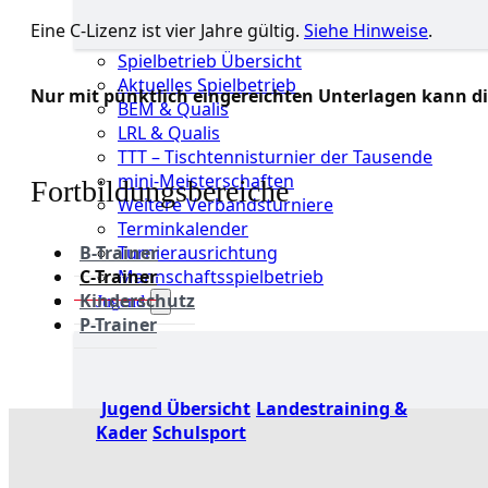
Eine C-Lizenz ist vier Jahre gültig.
Siehe Hinweise
.
Spielbetrieb Übersicht
Aktuelles Spielbetrieb
Nur mit pünktlich eingereichten Unterlagen kann di
BEM & Qualis
LRL & Qualis
TTT – Tischtennisturnier der Tausende
mini-Meisterschaften
Fortbildungsbereiche
Weitere Verbandsturniere
Terminkalender
Turnierausrichtung
B-Trainer
Mannschaftsspielbetrieb
C-Trainer
Kinderschutz
Jugend
P-Trainer
Jugend Übersicht
Landestraining &
Kader
Schulsport