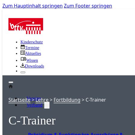
Zum Hauptinhalt springen
Zum Footer springen
Kinderschutz
Termine
Aktuelles
Wissen
Downloads
Vereine
Startseite
>
Lehre
>
Fortbildung
>
C-Trainer
Verband
C-Trainer
Präsidium & Funktionäre
Ausschüsse &