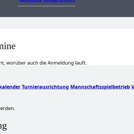
mine
ht, worüber auch die Anmeldung läuft.
kalender
Turnierausrichtung
Mannschaftsspielbetrieb
V
erden.
ng