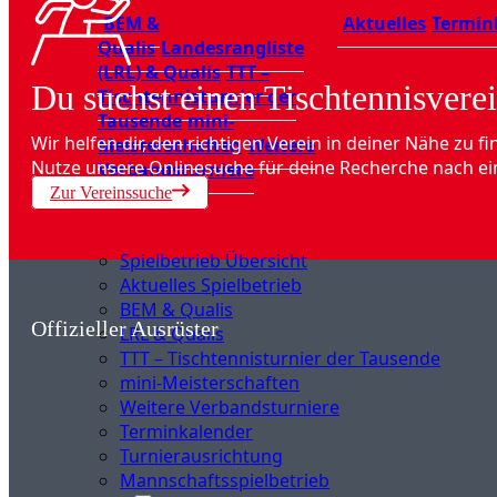
BEM &
Aktuelles
Termin
Qualis
Landesrangliste
(LRL) & Qualis
TTT –
Du suchst einen Tischtennisverei
Tischtennisturnier der
Tausende
mini-
Wir helfen dir, den richtigen Verein in deiner Nähe zu fi
Meisterschaften
Weitere
Nutze unsere Onlinesuche für deine Recherche nach ei
Verbandsturniere
Zur Vereinssuche
Spielbetrieb Übersicht
Aktuelles Spielbetrieb
BEM & Qualis
Offizieller Ausrüster
LRL & Qualis
TTT – Tischtennisturnier der Tausende
mini-Meisterschaften
Weitere Verbandsturniere
Terminkalender
Turnierausrichtung
Mannschaftsspielbetrieb