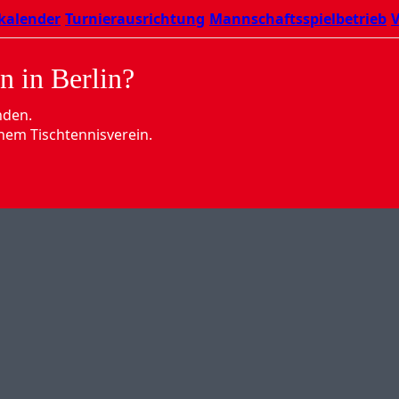
kalender
Turnierausrichtung
Mannschaftsspielbetrieb
V
n in Berlin?
nden.
nem Tischtennisverein.