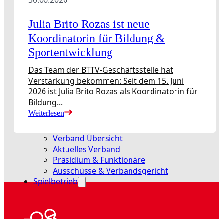
Julia Brito Rozas ist neue
Vereine
Koordinatorin für Bildung &
Verband
Sportentwicklung
Das Team der BTTV-Geschäftsstelle hat
Verstärkung bekommen: Seit dem 15. Juni
Präsidium & Funktionäre
Ausschüsse &
2026 ist Julia Brito Rozas als Koordinatorin für
Verbandsgericht
Wissen
Bildung...
Weiterlesen
Verband Übersicht
Aktuelles Verband
Präsidium & Funktionäre
Ausschüsse & Verbandsgericht
Spielbetrieb