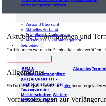
Verbandsgericht
Wissen
Verband Übersicht
Aktuelles Verband
Aktuelle Informationen und Ter
Präsidium & Funktionäre
Ausschüsse & Verbandsgericht
Spielbetrieb
Fortbildungen werden im Seminarkalender veröffentlic
Zum Seminarkalender
BEM &
Aktuelles
Termin
Allgemeines
Qualis
Landesrangliste
(LRL) & Qualis
TTT –
Tischtennisturnier der
Ein Fortbildungsnachweis kann
hier
heruntergeladen w
Tausende
mini-
Meisterschaften
Weitere
Voraussetzungen zur Verlängeru
Verbandsturniere