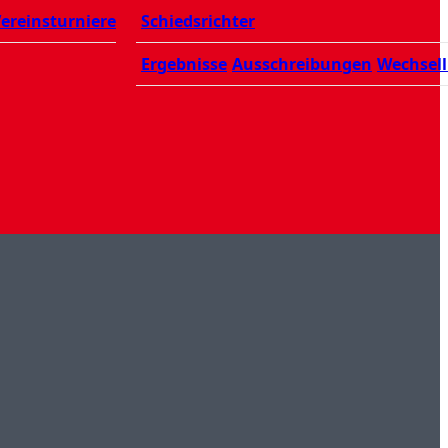
ereinsturniere
Schiedsrichter
Ergebnisse
Ausschreibungen
Wechsell