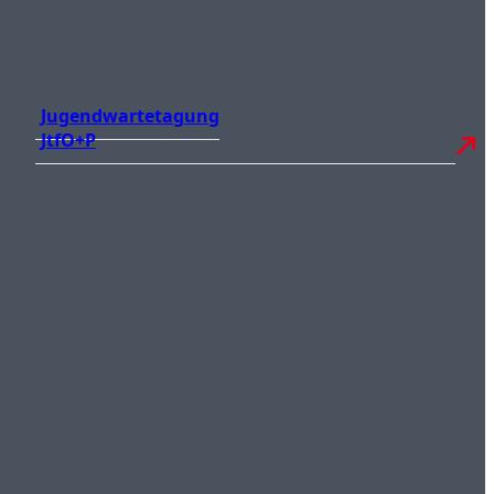
Jugendwartetagung
JtfO+P