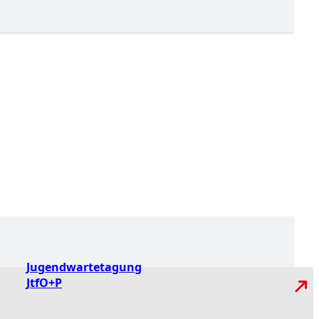
Jugendwartetagung
JtfO+P