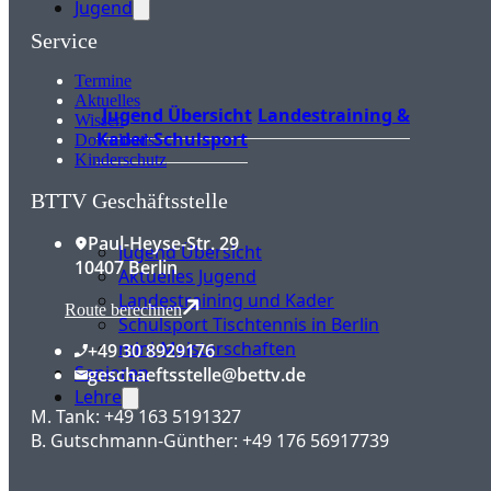
Jugend
Service
Termine
Aktuelles
Jugend Übersicht
Landestraining &
Wissen
Kader
Schulsport
Downloads
Kinderschutz
BTTV Geschäftsstelle
Paul-Heyse-Str. 29
Jugend Übersicht
10407 Berlin
Aktuelles Jugend
Landestraining und Kader
Route berechnen
Schulsport Tischtennis in Berlin
mini-Meisterschaften
+49 30 8929176
Senioren
geschaeftsstelle@bettv.de
Lehre
M. Tank: +49 163 5191327
B. Gutschmann-Günther: +49 176 56917739