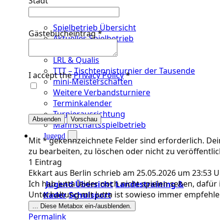
Stadt
Spielbetrieb Übersicht
Gästebucheintrag
*
Aktuelles Spielbetrieb
BEM & Qualis
LRL & Qualis
TTT – Tischtennisturnier der Tausende
I accept the
Privacy Policy
*
mini-Meisterschaften
Weitere Verbandsturniere
Terminkalender
Turnierausrichtung
Mannschaftsspielbetrieb
Jugend
Mit * gekennzeichnete Felder sind erforderlich. Dei
zu bearbeiten, zu löschen oder nicht zu veröffentli
1 Eintrag
Ekkart
aus
Berlin
schrieb am
25.05.2026
um
23:53 U
Ich hab Jutta leider noch nicht spielen sehen, daf
Jugend Übersicht
Landestraining &
Unterhaltung mit Jutta ist sowieso immer empfehl
Kader
Schulsport
...
Diese Metabox ein-/ausblenden.
Permalink