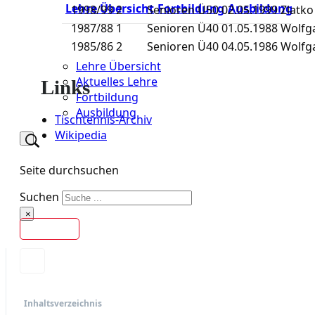
Lehre Übersicht
Fortbildung
Ausbildung
1998/99
2
Senioren Ü50
02.05.1999
Zlatko
1987/88
1
Senioren Ü40
01.05.1988
Wolfga
1985/86
2
Senioren Ü40
04.05.1986
Wolfga
Lehre Übersicht
Aktuelles Lehre
Links
Fortbildung
Ausbildung
Tischtennis-Archiv
Wikipedia
Seite durchsuchen
Suchen
×
Kontakt
Inhaltsverzeichnis