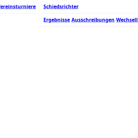
ereinsturniere
Schiedsrichter
Ergebnisse
Ausschreibungen
Wechsell