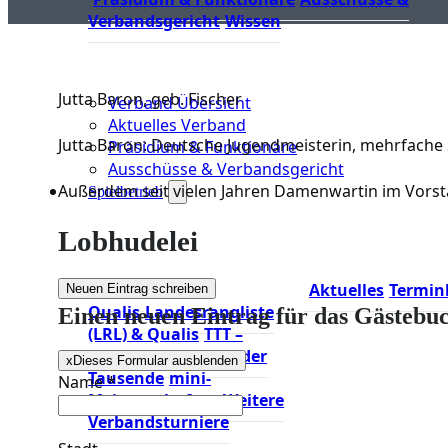
Verbandsgericht
Wissen
Jutta Baron, geb. Fischer
Verband Übersicht
Aktuelles Verband
Jutta Baron: Deutsche Jugendmeisterin, mehrfache 
Präsidium & Funktionäre
Ausschüsse & Verbandsgericht
Außerdem seit vielen Jahren Damenwartin im Vorst
Spielbetrieb
Lobhudelei
BEM &
Aktuelles
Termin
Qualis
Landesrangliste
Einen neuen Eintrag für das Gästebu
(LRL) & Qualis
TTT –
Tischtennisturnier der
x
Dieses Formular ausblenden
Tausende
mini-
Name
*
Meisterschaften
Weitere
Verbandsturniere