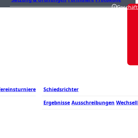
Geschäft
ereinsturniere
Schiedsrichter
Ergebnisse
Ausschreibungen
Wechsell