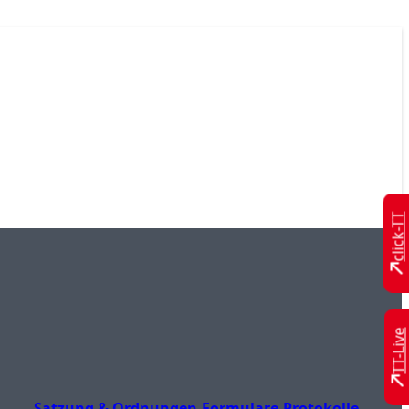
click-TT
TT-Live
Satzung & Ordnungen
Formulare
Protokolle