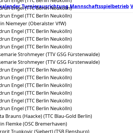
run Engel (TTC Berlin Neukölln)
kalender
Turnierausrichtung
Mannschaftsspielbetrieb
V
run Engel (TTC Berlin Neukölln)
run Engel (TTC Berlin Neukölln)
in Niemeyer (Oberalster VfW)
run Engel (TTC Berlin Neukölln)
run Engel (TTC Berlin Neukölln)
run Engel (TTC Berlin Neukölln)
semarie Strohmeyer (TTV GSG Fürstenwalde)
semarie Strohmeyer (TTV GSG Fürstenwalde)
run Engel (TTC Berlin Neukölln)
run Engel (TTC Berlin Neukölln)
run Engel (TTC Berlin Neukölln)
run Engel (TTC Berlin Neukölln)
run Engel (TTC Berlin Neukölln)
run Engel (TTC Berlin Neukölln)
ta Brauns (Haacke) (TTC Blau-Gold Berlin)
rin Flemke (OSC Bremerhaven)
grit Trupkovic (Siebert) (TSB Flensburg)