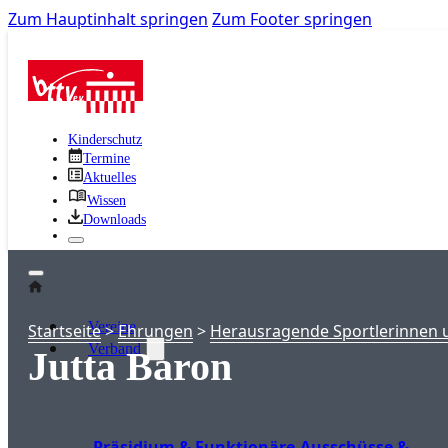
Zum Hauptinhalt springen
Zum Footer springen
Kinderschutz
Termine
Aktuelles
Wissen
Downloads
Vereine
Startseite
>
Ehrungen
>
Herausragende Sportlerinnen u
Verband
Jutta Baron
Präsidium & Funktionäre
Ausschüsse &