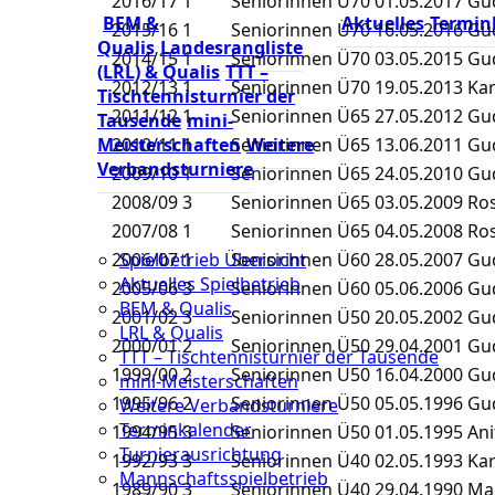
2016/17
1
Seniorinnen Ü70
01.05.2017
Gud
BEM &
Aktuelles
Termin
2015/16
1
Seniorinnen Ü70
16.05.2016
Gud
Qualis
Landesrangliste
2014/15
1
Seniorinnen Ü70
03.05.2015
Gud
(LRL) & Qualis
TTT –
2012/13
1
Seniorinnen Ü70
19.05.2013
Kar
Tischtennisturnier der
2011/12
1
Seniorinnen Ü65
27.05.2012
Gud
Tausende
mini-
Meisterschaften
Weitere
2010/11
1
Seniorinnen Ü65
13.06.2011
Gud
Verbandsturniere
2009/10
1
Seniorinnen Ü65
24.05.2010
Gud
2008/09
3
Seniorinnen Ü65
03.05.2009
Ro
2007/08
1
Seniorinnen Ü65
04.05.2008
Ro
Spielbetrieb Übersicht
2006/07
1
Seniorinnen Ü60
28.05.2007
Gud
Aktuelles Spielbetrieb
2005/06
3
Seniorinnen Ü60
05.06.2006
Gud
BEM & Qualis
2001/02
3
Seniorinnen Ü50
20.05.2002
Gud
LRL & Qualis
2000/01
2
Seniorinnen Ü50
29.04.2001
Gud
TTT – Tischtennisturnier der Tausende
1999/00
2
Seniorinnen Ü50
16.04.2000
Gud
mini-Meisterschaften
1995/96
2
Seniorinnen Ü50
05.05.1996
Gud
Weitere Verbandsturniere
Terminkalender
1994/95
3
Seniorinnen Ü50
01.05.1995
Ani
Turnierausrichtung
1992/93
3
Seniorinnen Ü40
02.05.1993
Ka
Mannschaftsspielbetrieb
1989/90
3
Seniorinnen Ü40
29.04.1990
Mar