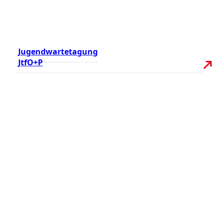
Jugendwartetagung
JtfO+P