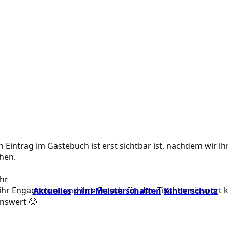
n Eintrag im Gästebuch ist erst sichtbar ist, nachdem wir i
chen.
hr
ür ihr Engagement und ihre Freude für den Tischtennissport
Aktuelles
mini-Meisterschaften
Kinderschutz
enswert 🙂