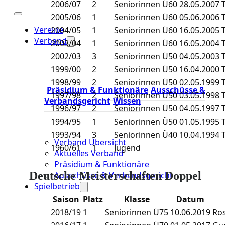
2006/07
2
Seniorinnen Ü60
28.05.2007
2005/06
1
Seniorinnen Ü60
05.06.2006
Vereine
2004/05
1
Seniorinnen Ü60
16.05.2005
Verband
2003/04
1
Seniorinnen Ü60
16.05.2004
2002/03
3
Seniorinnen Ü50
04.05.2003
1999/00
2
Seniorinnen Ü50
16.04.2000
1998/99
2
Seniorinnen Ü50
02.05.1999
Präsidium & Funktionäre
Ausschüsse &
1997/98
2
Seniorinnen Ü50
03.05.1998
Verbandsgericht
Wissen
1996/97
2
Seniorinnen Ü50
04.05.1997
1994/95
1
Seniorinnen Ü50
01.05.1995
1993/94
3
Seniorinnen Ü40
10.04.1994
Verband Übersicht
1960/61
1
Jugend
Aktuelles Verband
Präsidium & Funktionäre
Deutsche Meisterschaften Doppel
Ausschüsse & Verbandsgericht
Spielbetrieb
Saison
Platz
Klasse
Datum
2018/19
1
Seniorinnen Ü75
10.06.2019
Ro