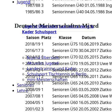
Jugend
1987/88
3
Seniorinnen Ü40
01.05.1988
Ing
1985/86
3
Seniorinnen Ü40
04.05.1986
Ils
Deutsche Meisterschaften Mixed
Jugend Übersicht
Landestraining &
Kader
Schulsport
Saison
Platz
Klasse
Datum
2018/19
1
Senioren Ü75
10.06.2019
Zlatko
2016/17
3
Senioren Ü70
30.04.2017
Zlatko
2014/15
1
Senioren Ü70
02.05.2015
Zlatko
Jugend Übersicht
Aktuelles Jugend
2012/13
1
Senioren Ü70
19.05.2013
Uwe W
Landestraining und Kader
2011/12
1
Senioren Ü65
27.05.2012
Zlatko
Schulsport Tischtennis in Berlin
2010/11
2
Senioren Ü65
13.06.2011
Zlatko
mini-Meisterschaften
2009/10
1
Senioren Ü65
24.05.2010
Zlatko
Senioren
2008/09
1
Senioren Ü65
03.05.2009
Zlatko
Lehre
2007/08
1
Senioren Ü65
04.05.2008
Uwe W
2004/05
1
Senioren Ü60
16.05.2005
Zlatko
2001/02
3
Senioren Ü50
20.05.2002
Zlatko