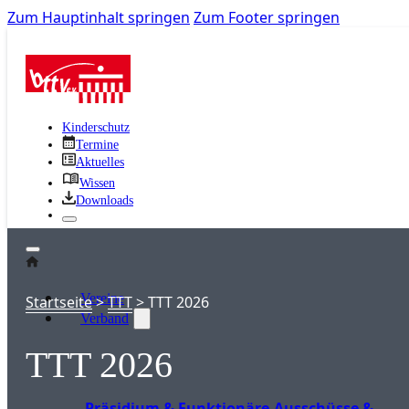
Zum Hauptinhalt springen
Zum Footer springen
Kinderschutz
Termine
Aktuelles
Wissen
Downloads
Vereine
Startseite
>
TTT
>
TTT 2026
Verband
TTT 2026
Präsidium & Funktionäre
Ausschüsse &