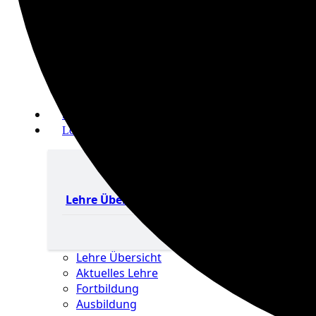
Jugend Übersicht
Aktuelles Jugend
Landestraining und Kader
Schulsport Tischtennis in Berlin
mini-Meisterschaften
Senioren
Lehre
Lehre Übersicht
Fortbildung
Ausbildung
Lehre Übersicht
Aktuelles Lehre
Fortbildung
Ausbildung