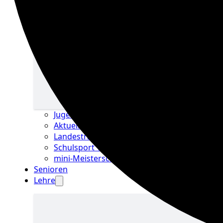
Jugend
Jugend Übersicht
Landestraining &
Kader
Schulsport
Jugend Übersicht
Aktuelles Jugend
Landestraining und Kader
Schulsport Tischtennis in Berlin
mini-Meisterschaften
Senioren
Lehre