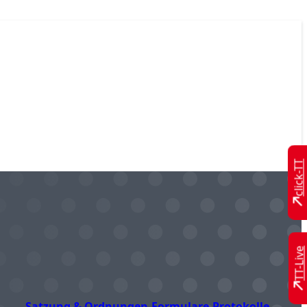
click-TT
TT-Live
Satzung & Ordnungen
Formulare
Protokolle