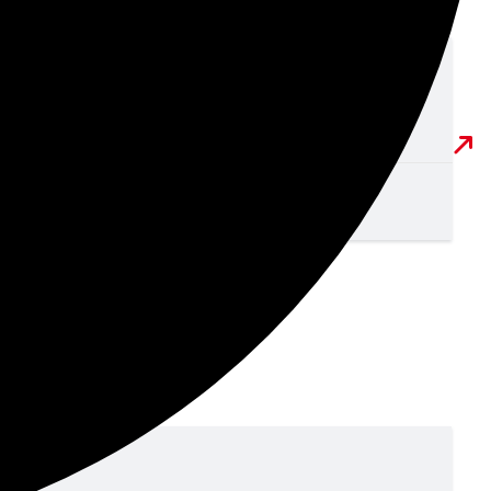
Jugendwartetagung
JtfO+P