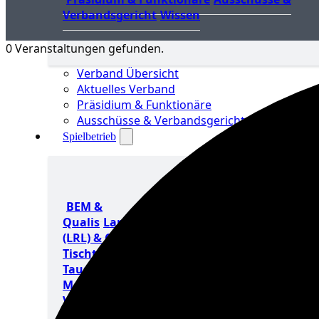
Verbandsgericht
Wissen
0 Veranstaltungen gefunden.
Verband Übersicht
Aktuelles Verband
Präsidium & Funktionäre
Ausschüsse & Verbandsgericht
Spielbetrieb
BEM &
Aktuelles
Termin
Qualis
Landesrangliste
(LRL) & Qualis
TTT –
Tischtennisturnier der
Tausende
mini-
Meisterschaften
Weitere
Verbandsturniere