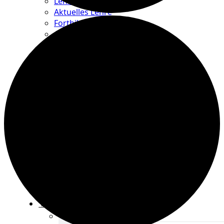
Lehre Übersicht
Aktuelles Lehre
Fortbildung
Ausbildung
Trainerbörse
Lehre Downloads
Anmeldung zu Veranstaltungen
Aktuelles
Termine
Kontakt
Vereine
Verband
Verband Übersicht