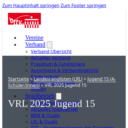
Zum Hauptinhalt springen
Zum Footer springen
Vereine
Verband
Verband Übersicht
Aktuelles Verband
Präsidium & Funktionäre
Ausschüsse & Verbandsgericht
Kinderschutz
Startseite
>
Landesranglisten (LRL)
>
Jugend 15 (A-
Verband Downloads
Schüler/innen)
>
VRL 2025 Jugend 15
Wissen
Spielbetrieb
VRL 2025 Jugend 15
Spielbetrieb Übersicht
Aktuelles Spielbetrieb
BEM & Qualis
LRL & Qualis
TTT – Tischtennisturnier der Tausende