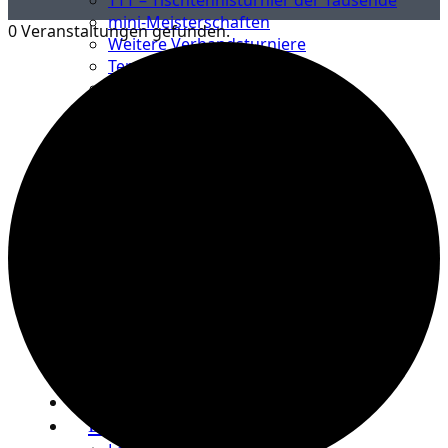
mini-Meisterschaften
0 Veranstaltungen gefunden.
Weitere Verbandsturniere
Terminkalender
Turnierausrichtung
Mannschaftsspielbetrieb
Vereinsturniere
Schiedsrichter
Spielbetrieb Downloads
Jugend
Jugend Übersicht
Aktuelles Jugend
Landestraining und Kader
Schulsport Tischtennis in Berlin
mini-Meisterschaften
Kinderschutz
Jugend Downloads
JtfO+P
Senioren
Lehre