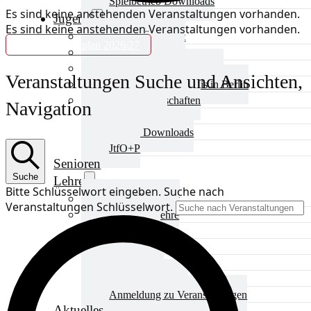
Spielbetrieb Downloads
Es sind keine anstehenden Veranstaltungen vorhanden.
Jugend
Es sind keine anstehenden Veranstaltungen vorhanden.
Jugend Übersicht
Rahmenterminplan 2026/27
Aktuelles Jugend
Landestraining und Kader
Veranstaltungen Suche und Ansichten,
Schulsport Tischtennis in Berlin
mini-Meisterschaften
Navigation
Kinderschutz
Jugend Downloads
JtfO+P
Senioren
Suche
Lehre
Bitte Schlüsselwort eingeben. Suche nach
Lehre Übersicht
Veranstaltungen Schlüsselwort.
Aktuelles Lehre
Fortbildung
Ausbildung
Trainerbörse
Lehre Downloads
Anmeldung zu Veranstaltungen
Aktuelles