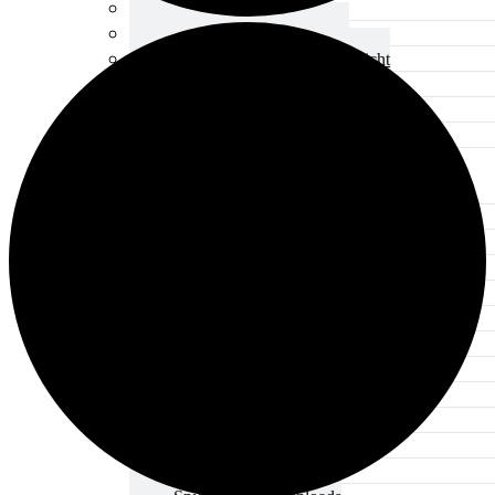
Aktuelles Verband
Präsidium & Funktionäre
Ausschüsse & Verbandsgericht
Kinderschutz
Verband Downloads
Wissen
Spielbetrieb
Spielbetrieb Übersicht
Aktuelles Spielbetrieb
BEM & Qualis
LRL & Qualis
TTT – Tischtennisturnier der Tausende
mini-Meisterschaften
Weitere Verbandsturniere
Terminkalender
Turnierausrichtung
Mannschaftsspielbetrieb
Vereinsturniere
Schiedsrichter