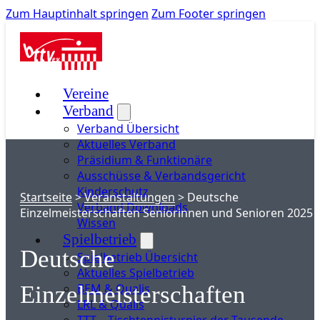
Zum Hauptinhalt springen
Zum Footer springen
Vereine
Verband
Verband Übersicht
Aktuelles Verband
Präsidium & Funktionäre
Ausschüsse & Verbandsgericht
Kinderschutz
Startseite
>
Veranstaltungen
>
Deutsche
Verband Downloads
Einzelmeisterschaften Seniorinnen und Senioren 2025
Wissen
Spielbetrieb
Deutsche
Spielbetrieb Übersicht
Aktuelles Spielbetrieb
BEM & Qualis
Einzelmeisterschaften
LRL & Qualis
TTT – Tischtennisturnier der Tausende