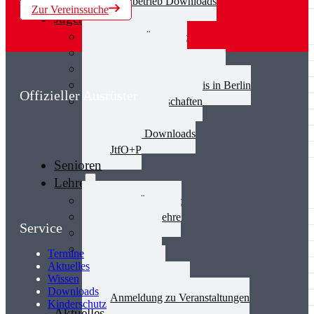
Spielbetrieb Downloads
Zur Vereinssuche
Jugend
Jugend Übersicht
Aktuelles Jugend
Landestraining und Kader
Schulsport Tischtennis in Berlin
Offizieller Ausrüster
mini-Meisterschaften
Kinderschutz
Jugend Downloads
JtfO+P
Senioren
Lehre
Lehre Übersicht
Aktuelles Lehre
Service
Fortbildung
Ausbildung
Termine
Trainerbörse
Aktuelles
Wissen
Lehre Downloads
Downloads
Anmeldung zu Veranstaltungen
Kinderschutz
Aktuelles