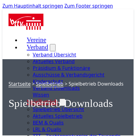
Zum Hauptinhalt springen
Zum Footer springen
Vereine
Verband
Verband Übersicht
Aktuelles Verband
Präsidium & Funktionäre
Ausschüsse & Verbandsgericht
Kinderschutz
Startseite
>
Spielbetrieb
>
Spielbetrieb Downloads
Verband Downloads
Wissen
Spielbetrieb Downloads
Spielbetrieb
Spielbetrieb Übersicht
Aktuelles Spielbetrieb
BEM & Qualis
LRL & Qualis
TTT – Tischtennisturnier der Tausende