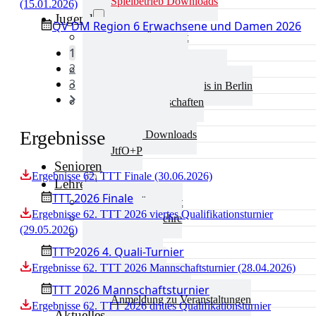
Spielbetrieb Downloads
(15.01.2026)
Jugend
QV DM Region 6 Erwachsene und Damen 2026
Jugend Übersicht
1
Aktuelles Jugend
2
Landestraining und Kader
3
Schulsport Tischtennis in Berlin
mini-Meisterschaften
Kinderschutz
Ergebnisse
Jugend Downloads
JtfO+P
Senioren
Ergebnisse 62. TTT Finale (30.06.2026)
Lehre
TTT 2026 Finale
Lehre Übersicht
Ergebnisse 62. TTT 2026 viertes Qualifikationsturnier
Aktuelles Lehre
(29.05.2026)
Fortbildung
TTT 2026 4. Quali-Turnier
Ausbildung
Trainerbörse
Ergebnisse 62. TTT 2026 Mannschaftsturnier (28.04.2026)
Lehre Downloads
TTT 2026 Mannschaftsturnier
Anmeldung zu Veranstaltungen
Ergebnisse 62. TTT 2026 drittes Qualifikationsturnier
Aktuelles