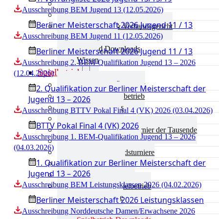
Aktuelles Verband
Ausschreibung BEM Jugend 13 (12.05.2026)
Präsidium & Funktionäre
Berliner Meisterschaft 2026 Jugend 11 / 13
Ausschüsse & Verbandsgericht
Ausschreibung BEM Jugend 11 (12.05.2026)
Kinderschutz
Verband Downloads
Berliner Meisterschaft 2026 Jugend 11 / 13
Wissen
Ausschreibung 2. BEM-Qualifikation Jugend 13 – 2026
Spielbetrieb
(12.04.2026)
Spielbetrieb Übersicht
2. Qualifikation zur Berliner Meisterschaft der
Aktuelles Spielbetrieb
Jugend 13 – 2026
BEM & Qualis
Ausschreibung BTTV Pokal Final 4 (VK) 2026 (03.04.2026)
LRL & Qualis
BTTV Pokal Final 4 (VK) 2026
TTT – Tischtennisturnier der Tausende
Ausschreibung 1. BEM-Qualifikation Jugend 13 – 2026
mini-Meisterschaften
(04.03.2026)
Weitere Verbandsturniere
1. Qualifikation zur Berliner Meisterschaft der
Terminkalender
Jugend 13 – 2026
Turnierausrichtung
Ausschreibung BEM Leistungsklassen 2026 (04.02.2026)
Mannschaftsspielbetrieb
Vereinsturniere
Berliner Meisterschaft 2026 Leistungsklassen
Schiedsrichter
Ausschreibung Norddeutsche Damen/Erwachsene 2026