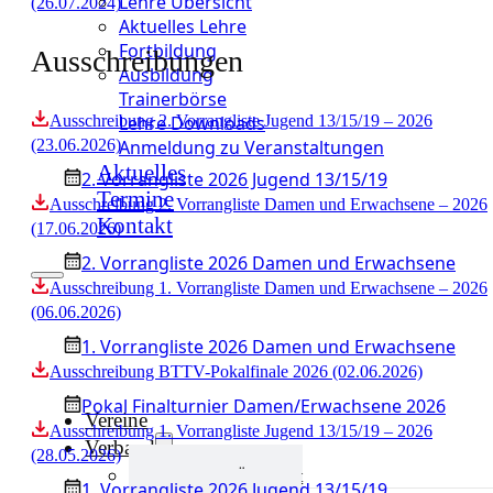
Lehre Übersicht
(26.07.2024)
Aktuelles Lehre
Fortbildung
Ausschreibungen
Ausbildung
Trainerbörse
Lehre Downloads
Ausschreibung 2. Vorrangliste Jugend 13/15/19 – 2026
Anmeldung zu Veranstaltungen
(23.06.2026)
Aktuelles
2. Vorrangliste 2026 Jugend 13/15/19
Termine
Ausschreibung 2. Vorrangliste Damen und Erwachsene – 2026
Kontakt
(17.06.2026)
2. Vorrangliste 2026 Damen und Erwachsene
Ausschreibung 1. Vorrangliste Damen und Erwachsene – 2026
(06.06.2026)
1. Vorrangliste 2026 Damen und Erwachsene
Ausschreibung BTTV-Pokalfinale 2026 (02.06.2026)
Pokal Finalturnier Damen/Erwachsene 2026
Vereine
Ausschreibung 1. Vorrangliste Jugend 13/15/19 – 2026
Verband
(28.05.2026)
Verband Übersicht
1. Vorrangliste 2026 Jugend 13/15/19