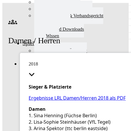
Aktuelles Verband
Präsidium & Funktionäre
Ausschüsse & Verbandsgericht
Kinderschutz
Verband Downloads
Wissen
Damen / Herren
Spielbetrieb
Spielbetrieb Übersicht
Aktuelles Spielbetrieb
2018
BEM & Qualis
LRL & Qualis
TTT – Tischtennisturnier der Tausende
mini-Meisterschaften
Sieger & Platzierte
Weitere Verbandsturniere
Ergebnisse LRL Damen/Herren 2018 als PDF
Terminkalender
Turnierausrichtung
Damen
Mannschaftsspielbetrieb
1. Sina Henning (Füchse Berlin)
Vereinsturniere
2. Lisa-Sophie Steinhäuser (VfL Tegel)
Schiedsrichter
3. Arina Spektor (ttc berlin eastside)