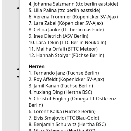
Spielbetrieb Downloads
4. Johanna Salzmann (ttc berlin eastside)
Jugend
5. Lilia Palina (ttc berlin eastside)
Jugend Übersicht
6. Verena Frommer (Köpenicker SV-Ajax)
Aktuelles Jugend
7. Lara Zabel (Köpenicker SV-Ajax)
Landestraining und Kader
8. Celina Jänke (ttc berlin eastside)
9. Ines Dietrich (ASV Berlin)
Schulsport Tischtennis in Berlin
10. Lara Tekin (TTC Berlin Neukölln)
mini-Meisterschaften
11. Maliha Orfali (BTTC Meteor)
Kinderschutz
12. Hannah Stolyar (Füchse Berlin)
Jugend Downloads
JtfO+P
Herren
Senioren
1. Fernando Janz (Füchse Berlin)
Lehre
2. Roy Affeldt (Köpenicker SV-Ajax)
Lehre Übersicht
3. Jamil Kanan (Füchse Berlin)
Aktuelles Lehre
4. Yuxiang Ding (Hertha BSC)
Fortbildung
5. Christof Engling (Omega TT Ostkreuz
Ausbildung
Berlin)
Trainerbörse
6. Lorenz Kalka (Füchse Berlin)
7. Elvis Smajovic (TTC Blau-Gold)
Lehre Downloads
8. Benjamin Schulwitz (Hertha BSC)
Anmeldung zu Veranstaltungen
Aktuelles
9. Marc Schwenk (Hertha BSC)