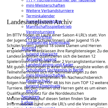
mini-Meisterschaften
Weitere Verbandsturniere
Terminkalender
Landesranglisten Archiv
Turnierausrichtung
Mannschaftsspielbetrieb
Vereinsturniere
Im BTTV finden im Laufe einer Saison 4 LRL’s statt. Von
Schiedsrichter
der Jugend 13 (B-Schüler/innen), über Jugend 15 (A-
Spielbetrieb Downloads
Schüler/innen), Jugend 18 sowie Damen und Herren
Jugend
erspielen alle Altersklassen ihre Ranglistensieger. Zu de
Jugend Übersicht
Landesranglisten qualifizieren sich die besten 12
Aktuelles Jugend
Spielerinnen und Spieler über 2 Vorranglistenturniere.
Landestraining und Kader
Mit guten Leistungen in einer Landesrangliste wollen d
Schulsport Tischtennis in Berlin
Teilnehmer/innen sich für Nominierungen zu den
mini-Meisterschaften
Bundesranglisten empfehlen. Im Nachwuchsbereich
Kinderschutz
folgen hier über das TOP 48 bis hin zum TOP 12 weiter
Jugend Downloads
Turniere. Bei den Damen und Herren geht es um einen
JtfO+P
Qualifikationsplatz für die Norddeutschen
Senioren
Meisterschaften. Auf diesen Seiten finden Sie alle
Lehre
Informationen rund um die LRL’s und die Vorranglisten