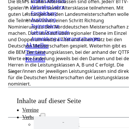
Lehre Übersicht
Die BEM’s in allen Altersklassen sind offen. Jede/r BTTV-
Aktuelles Lehre
Spieler/in kann in seiner Altersklasse teilnehmen. Mit
Fortbildung
guten Leistungen bei den Landesmeisterschaften woll
Ausbildung
die Teilnehmer/innen einen Schritt Richtung
Trainerbörse
Nominierung zu den Norddeutschen Meisterschaften 
Lehre Downloads
machen. Dort wird auf überregionaler Ebene im Einzel
Anmeldung zu Veranstaltungen
und Doppel um weitere Titel und einen Platz bei den
Aktuelles
Deutschen Meisterschaften gespielt. Weiterhin gibt es
Termine
die BEM der Leistungsklassen, bei der anhand der QTT
Werte eine Einteilung jeweils bei den Damen und bei d
Kontakt
Herren in die Leistungsklassen A, B und C erfolgt. Die
Sieger/innen der jeweiligen Leistungsklassen sind direk
für die Deutschen Meisterschaften der Leistungsklass
nominiert.
Inhalte auf dieser Seite
Vereine
Verband
Verband Übersicht