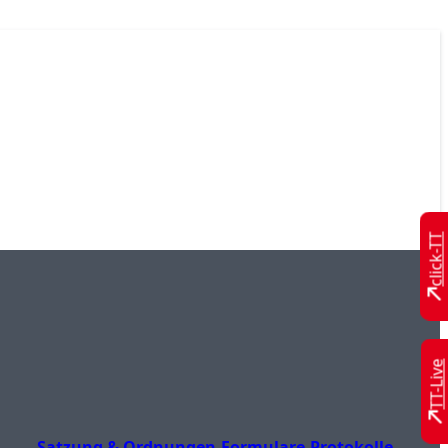
click-TT
TT-Live
Satzung & Ordnungen
Formulare
Protokolle