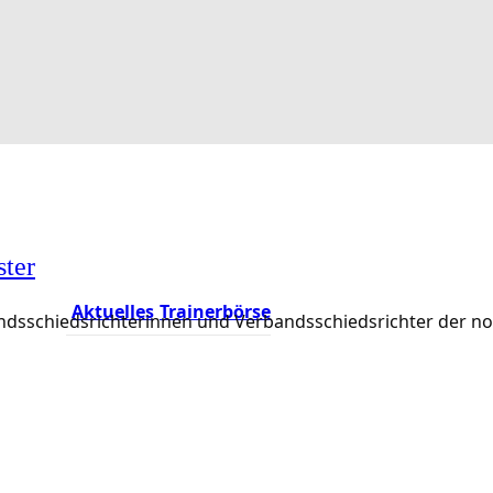
ster
Aktuelles
Trainerbörse
rbandsschiedsrichterinnen und Verbandsschiedsrichter der 