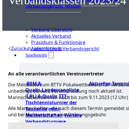
Verbandsklassen 2023/24
Verbandsgericht
Wissen
Verband Übersicht
Aktuelles Verband
Präsidium & Funktionäre
Zurück zu allen Artikeln
Ausschüsse & Verbandsgericht
Spielbetrieb
An alle verantwortlichen Vereinsvertreter
BEM &
Aktuelles
Termin
Die Meldeliste zum BTTV-Pokalwettbewerb für Verbandskl
Qualis
Landesrangliste
unbedingt, ob eure Vereinsmeldung noch aktuell ist.
(LRL) & Qualis
TTT –
Mannschaften können noch bis zum 9.11.2023 (12 Uhr
Tischtennisturnier der
Alle Mannschaften, die nach diesem Termin gemeldet si
Tausende
mini-
und bei Nichtantreten eine Ordnungsgebühr.
Meisterschaften
Weitere
Verbandsturniere