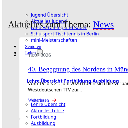
Jugend Übersicht
Aktuelles Jugend
Aktuelles zum Thema:
News
Landestraining und Kader
Schulsport Tischtennis in Berlin
mini-Meisterschaften
Senioren
Lehre
19.07.2026
40. Begegnung des Nordens in Mün
Lehre Übersicht
Fortbildung
Ausbildung
Vom 19. bis 21. Juni 2026 trafen sich die Ve
Westdeutschen TTV zur…
Weiterlesen
Lehre Übersicht
Aktuelles Lehre
Fortbildung
Ausbildung