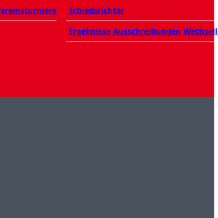
ereinsturniere
Schiedsrichter
Ergebnisse
Ausschreibungen
Wechsell