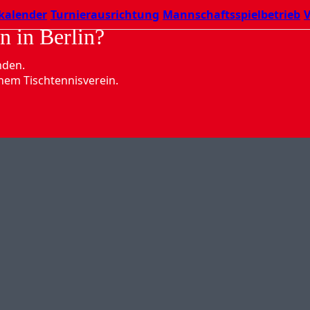
kalender
Turnierausrichtung
Mannschaftsspielbetrieb
V
n in Berlin?
nden.
nem Tischtennisverein.