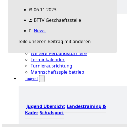
06.11.2023
Spielbetrieb Übersicht
BTTV Geschaeftsstelle
Aktuelles Spielbetrieb
BEM & Qualis
News
LRL & Qualis
TTT – Tischtennisturnier der Tausende
Teile unseren Beitrag mit anderen
mini-Meisterschaften
Weitere Verbandsturniere
Terminkalender
Turnierausrichtung
Mannschaftsspielbetrieb
Jugend
Jugend Übersicht
Landestraining &
Kader
Schulsport