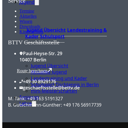
Service
Jugend
Termine
Aktuelles
Wissen
Downloads
Jugend Übersicht
Landestraining &
Kinderschutz
Kader
Schulsport
BTTV Geschäftsstelle
Paul-Heyse-Str. 29
10407 Berlin
Jugend Übersicht
Route berechnen
Aktuelles Jugend
Landestraining und Kader
+49 30 8929176
Schulsport Tischtennis in Berlin
geschaeftsstelle@bettv.de
mini-Meisterschaften
Senioren
M. Tank: +49 163 5191327
Lehre
B. Gutschmann-Günther: +49 176 56917739