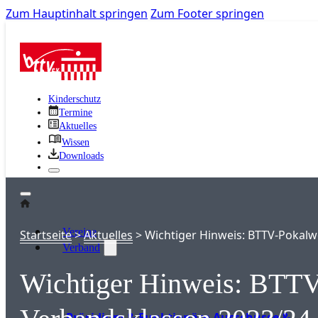
Zum Hauptinhalt springen
Zum Footer springen
Kinderschutz
Termine
Aktuelles
Wissen
Downloads
Vereine
Startseite
>
Aktuelles
>
Wichtiger Hinweis: BTTV-Pokal
Verband
Wichtiger Hinweis: BTTV
Präsidium & Funktionäre
Ausschüsse &