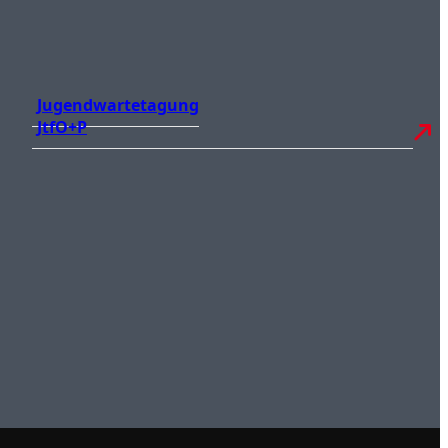
Jugendwartetagung
JtfO+P