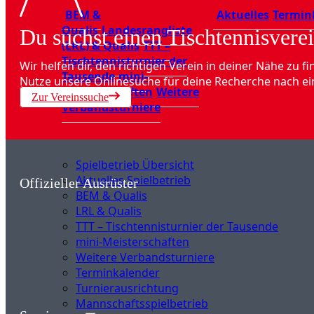
BEM &
Aktuelles
Termin
Qualis
Landesrangliste
Du suchst einen Tischtennisverei
(LRL) & Qualis
TTT –
Tischtennisturnier der
Wir helfen dir, den richtigen Verein in deiner Nähe zu fi
Tausende
mini-
Nutze unsere Onlinesuche für deine Recherche nach ei
Meisterschaften
Weitere
Zur Vereinssuche
Verbandsturniere
Spielbetrieb Übersicht
Aktuelles Spielbetrieb
Offizieller Ausrüster
BEM & Qualis
LRL & Qualis
TTT – Tischtennisturnier der Tausende
mini-Meisterschaften
Weitere Verbandsturniere
Terminkalender
Turnierausrichtung
Mannschaftsspielbetrieb