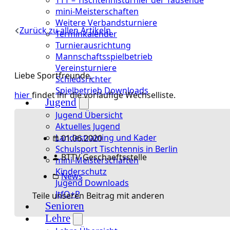
mini-Meisterschaften
Weitere Verbandsturniere
Zurück zu allen Artikeln
Terminkalender
Turnierausrichtung
Mannschaftsspielbetrieb
Vereinsturniere
Liebe Sportfreunde,
Schiedsrichter
Spielbetrieb Downloads
hier
findet ihr die vorläufige Wechselliste.
Jugend
Jugend Übersicht
Aktuelles Jugend
Landestraining und Kader
01.06.2020
Schulsport Tischtennis in Berlin
BTTV Geschaeftsstelle
mini-Meisterschaften
Kinderschutz
News
Jugend Downloads
JtfO+P
Teile unseren Beitrag mit anderen
Senioren
Lehre