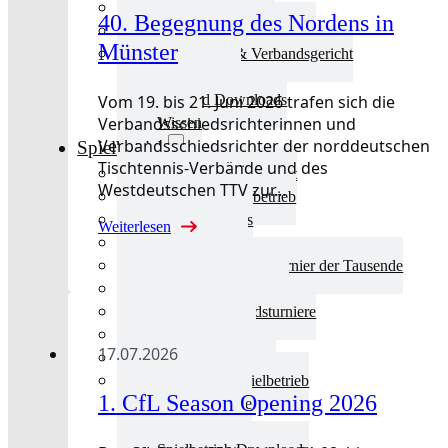
Aktuelles Verband
40. Begegnung des Nordens in
Präsidium & Funktionäre
Münster
Ausschüsse & Verbandsgericht
Kinderschutz
Vom 19. bis 21. Juni 2026 trafen sich die
Verband Downloads
Verbandsschiedsrichterinnen und
Wissen
Verbandsschiedsrichter der norddeutschen
Spielbetrieb
Tischtennis-Verbände und des
Spielbetrieb Übersicht
Westdeutschen TTV zur…
Aktuelles Spielbetrieb
BEM & Qualis
Weiterlesen
LRL & Qualis
TTT – Tischtennisturnier der Tausende
mini-Meisterschaften
Weitere Verbandsturniere
Terminkalender
17.07.2026
Turnierausrichtung
Mannschaftsspielbetrieb
1. CfL Season Opening 2026
Vereinsturniere
Schiedsrichter