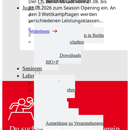
Spielbetrieb Downloads
Der CfL Berlin 65 lädt vom 21.08. bis
23.08.2026 zum Season Opening ein. An
Jugend
den 3 Wettkampftagen werden
Jugend Übersicht
verschiedenen Leistungsklassen…
Aktuelles Jugend
Landestraining und Kader
Weiterlesen
Schulsport Tischtennis in Berlin
mini-Meisterschaften
Kinderschutz
Jugend Downloads
JtfO+P
Senioren
Lehre
Lehre Übersicht
Aktuelles Lehre
Fortbildung
Ausbildung
Trainerbörse
Lehre Downloads
Anmeldung zu Veranstaltungen
Du suchst einen Tischtennisverein
Aktuelles