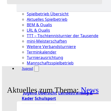
Spielbetrieb Übersicht
Aktuelles Spielbetrieb
BEM & Qualis
LRL & Qualis
TTT – Tischtennisturnier der Tausende
mini-Meisterschaften
Weitere Verbandsturniere
Terminkalender
Turnierausrichtung
Mannschaftsspielbetrieb
Jugend
Aktuelles zum Thema:
News
Jugend Übersicht
Landestraining &
Kader
Schulsport