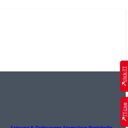
click-TT
TT-Live
Satzung & Ordnungen
Formulare
Protokolle