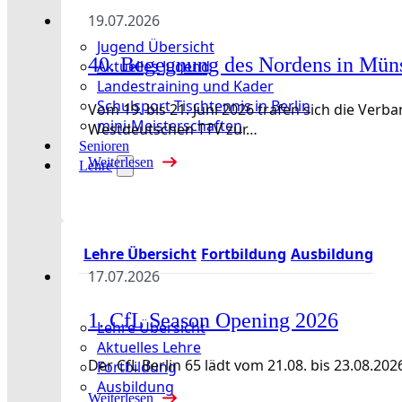
19.07.2026
Jugend Übersicht
40. Begegnung des Nordens in Mün
Aktuelles Jugend
Landestraining und Kader
Schulsport Tischtennis in Berlin
Vom 19. bis 21. Juni 2026 trafen sich die Ve
mini-Meisterschaften
Westdeutschen TTV zur…
Senioren
Weiterlesen
Lehre
Lehre Übersicht
Fortbildung
Ausbildung
17.07.2026
1. CfL Season Opening 2026
Lehre Übersicht
Aktuelles Lehre
Der CfL Berlin 65 lädt vom 21.08. bis 23.08
Fortbildung
Ausbildung
Weiterlesen