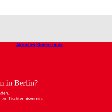
Aktuelles
Kinderschutz
n in Berlin?
nden.
nem Tischtennisverein.