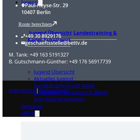
Jugend
Paul-Heyse-Str. 29
10407 Berlin
Route berechnen
Jugend Übersicht
Landestraining &
+49 30 8929176
Kader
Schulsport
geschaeftsstelle@bettv.de
M. Tank: +49 163 5191327
B. Gutschmann-Günther: +49 176 56917739
Jugend Übersicht
Aktuelles Jugend
Landestraining und Kader
Impressum
|
Datenschutz
Schulsport Tischtennis in Berlin
mini-Meisterschaften
Senioren
Lehre