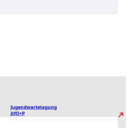
Jugendwartetagung
JtfO+P