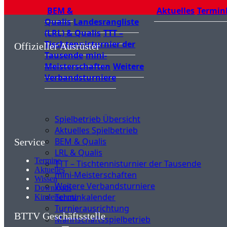
BEM &
Aktuelles
Termin
Qualis
Landesrangliste
(LRL) & Qualis
TTT –
Tischtennisturnier der
Offizieller Ausrüster
Tausende
mini-
Meisterschaften
Weitere
Verbandsturniere
Spielbetrieb Übersicht
Aktuelles Spielbetrieb
BEM & Qualis
Service
LRL & Qualis
Termine
TTT – Tischtennisturnier der Tausende
Aktuelles
mini-Meisterschaften
Wissen
Weitere Verbandsturniere
Downloads
Terminkalender
Kinderschutz
Turnierausrichtung
BTTV Geschäftsstelle
Mannschaftsspielbetrieb