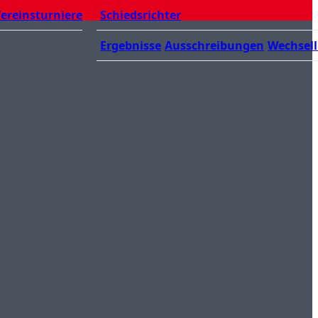
ereinsturniere
Schiedsrichter
Ergebnisse
Ausschreibungen
Wechsell