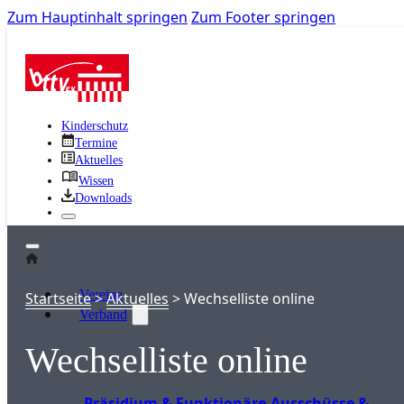
Zum Hauptinhalt springen
Zum Footer springen
Kinderschutz
Termine
Aktuelles
Wissen
Downloads
Vereine
Startseite
>
Aktuelles
>
Wechselliste online
Verband
Wechselliste online
Präsidium & Funktionäre
Ausschüsse &