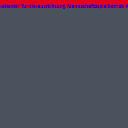
kalender
Turnierausrichtung
Mannschaftsspielbetrieb
V