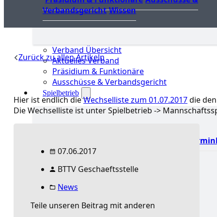
Verbandsgericht
Wissen
Verband Übersicht
Zurück zu allen Artikeln
Aktuelles Verband
Präsidium & Funktionäre
Ausschüsse & Verbandsgericht
Spielbetrieb
Hier ist endlich die
Wechselliste zum 01.07.2017
die den 
Die Wechselliste ist unter Spielbetrieb -> Mannschaftss
BEM &
Aktuelles
Termin
Qualis
Landesrangliste
07.06.2017
(LRL) & Qualis
TTT –
BTTV Geschaeftsstelle
Tischtennisturnier der
Tausende
mini-
News
Meisterschaften
Weitere
Verbandsturniere
Teile unseren Beitrag mit anderen