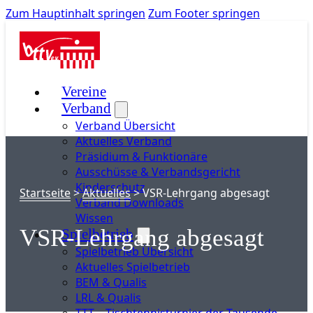
Zum Hauptinhalt springen
Zum Footer springen
Vereine
Verband
Verband Übersicht
Aktuelles Verband
Präsidium & Funktionäre
Ausschüsse & Verbandsgericht
Kinderschutz
Startseite
>
Aktuelles
>
VSR-Lehrgang abgesagt
Verband Downloads
Wissen
VSR-Lehrgang abgesagt
Spielbetrieb
Spielbetrieb Übersicht
Aktuelles Spielbetrieb
BEM & Qualis
LRL & Qualis
TTT – Tischtennisturnier der Tausende