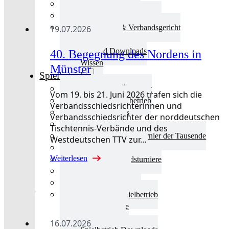
Aktuelles Verband
Präsidium & Funktionäre
Ausschüsse & Verbandsgericht
19.07.2026
Kinderschutz
Verband Downloads
40. Begegnung des Nordens in
Wissen
Münster
Spielbetrieb
Spielbetrieb Übersicht
Vom 19. bis 21. Juni 2026 trafen sich die
Aktuelles Spielbetrieb
Verbandsschiedsrichterinnen und
BEM & Qualis
Verbandsschiedsrichter der norddeutschen
LRL & Qualis
Tischtennis-Verbände und des
TTT – Tischtennisturnier der Tausende
Westdeutschen TTV zur…
mini-Meisterschaften
Weiterlesen
Weitere Verbandsturniere
Terminkalender
Turnierausrichtung
Mannschaftsspielbetrieb
Vereinsturniere
Schiedsrichter
16.07.2026