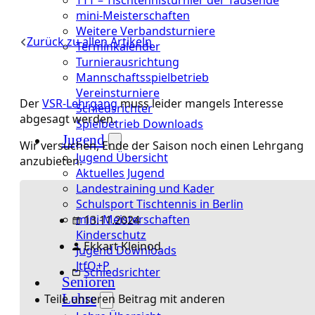
mini-Meisterschaften
Weitere Verbandsturniere
Zurück zu allen Artikeln
Terminkalender
Turnierausrichtung
Mannschaftsspielbetrieb
Vereinsturniere
Der
VSR-Lehrgang
muss leider mangels Interesse
Schiedsrichter
abgesagt werden.
Spielbetrieb Downloads
Jugend
Wir versuchen, Ende der Saison noch einen Lehrgang
Jugend Übersicht
anzubieten.
Aktuelles Jugend
Landestraining und Kader
Schulsport Tischtennis in Berlin
mini-Meisterschaften
13.11.2024
Kinderschutz
Ekkart Kleinod
Jugend Downloads
JtfO+P
Schiedsrichter
Senioren
Lehre
Teile unseren Beitrag mit anderen