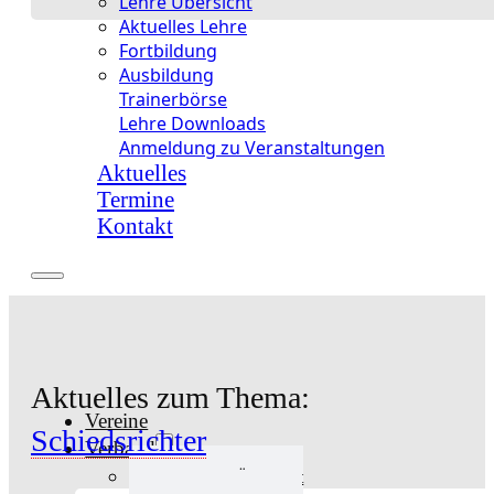
Lehre Übersicht
Aktuelles Lehre
Fortbildung
Ausbildung
Trainerbörse
Lehre Downloads
Anmeldung zu Veranstaltungen
Aktuelles
Termine
Kontakt
Aktuelles zum Thema:
Vereine
Schiedsrichter
Verband
Verband Übersicht