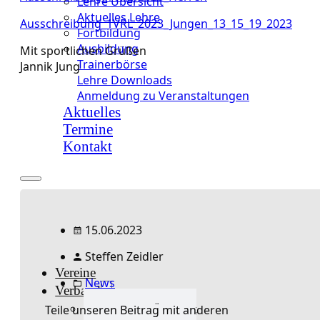
Lehre Übersicht
Aktuelles Lehre
Ausschreibung_1VRL_2023_Jungen_13_15_19_2023
Fortbildung
Ausbildung
Mit sportlichen Grüßen
Trainerbörse
Jannik Jung
Lehre Downloads
Anmeldung zu Veranstaltungen
Aktuelles
Termine
Kontakt
15.06.2023
Steffen Zeidler
Vereine
News
Verband
Teile unseren Beitrag mit anderen
Verband Übersicht