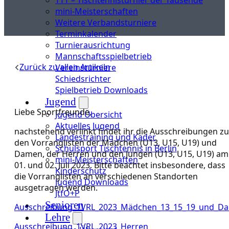
mini-Meisterschaften
Weitere Verbandsturniere
Terminkalender
Turnierausrichtung
Mannschaftsspielbetrieb
Zurück zu allen Artikeln
Vereinsturniere
Schiedsrichter
Spielbetrieb Downloads
Jugend
Liebe Sportfreunde,
Jugend Übersicht
Aktuelles Jugend
nachstehend verlinkt findet ihr die Ausschreibungen zu
Landestraining und Kader
den Vorranglisten der Mädchen (U13, U15, U19) und
Schulsport Tischtennis in Berlin
Damen, der Herren und den Jungen (U13, U15, U19) am
mini-Meisterschaften
01. und 02. Juli 2023. Bitte beachtet insbesondere, dass
Kinderschutz
die Vorranglisten an verschiedenen Standorten
Jugend Downloads
ausgetragen werden.
JtfO+P
Senioren
Ausschreibung_1VRL_2023_Mädchen_13_15_19_und_D
Lehre
Ausschreibung_1VRL_2023_Herren