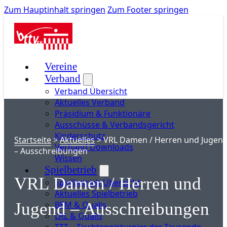
Zum Hauptinhalt springen
Zum Footer springen
Vereine
Verband
Verband Übersicht
Aktuelles Verband
Präsidium & Funktionäre
Ausschüsse & Verbandsgericht
Kinderschutz
Startseite
>
Aktuelles
>
VRL Damen / Herren und Jugen
Verband Downloads
– Ausschreibungen
Wissen
Spielbetrieb
VRL Damen / Herren und
Spielbetrieb Übersicht
Aktuelles Spielbetrieb
BEM & Qualis
Jugend – Ausschreibungen
LRL & Qualis
TTT – Tischtennisturnier der Tausende