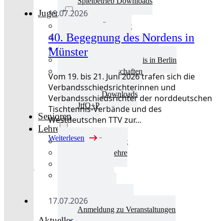
Spielbetrieb Downloads
19.07.2026
Jugend
Jugend Übersicht
40. Begegnung des Nordens in
Aktuelles Jugend
Landestraining und Kader
Münster
Schulsport Tischtennis in Berlin
mini-Meisterschaften
Vom 19. bis 21. Juni 2026 trafen sich die
Kinderschutz
Verbandsschiedsrichterinnen und
Jugend Downloads
Verbandsschiedsrichter der norddeutschen
JtfO+P
Tischtennis-Verbände und des
Senioren
Westdeutschen TTV zur…
Lehre
Weiterlesen
Lehre Übersicht
Aktuelles Lehre
Fortbildung
Ausbildung
Trainerbörse
Lehre Downloads
17.07.2026
Anmeldung zu Veranstaltungen
Aktuelles