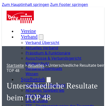
Zum Hauptinhalt springen
Zum Footer springen
Vereine
Verband
Verband Übersicht
Aktuelles Verband
Präsidium & Funktionäre
Ausschüsse & Verbandsgericht
Kinderschutz
Startseite
>
Aktuelles
>
Unterschiedliche Resultate bei
Verband Downloads
TOP 48
Wissen
Spielbetrieb
Unterschiedliche Resultate
Spielbetrieb Übersicht
Aktuelles Spielbetrieb
BEM & Qualis
beim TOP 48
LRL & Qualis
TTT – Tischtennisturnier der Tausende