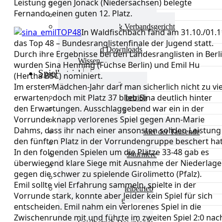
Leistung gegen Jonack (Niedersachsen) belegte
Aktuelles Verband
Fernando einen guten 12. Platz.
Präsidium & Funktionäre
Ausschüsse & Verbandsgericht
In Waldfischbach fand am 31.10./01.1
Kinderschutz
das Top 48 – Bundesranglistenfinale der Jugend statt.
Verband Downloads
Durch ihre Ergebnisse bei den Landesranglisten in Berl
Wissen
wurden Sina Henning (Füchse Berlin) und Emil Hu
Spielbetrieb
(Hertha BSC) nominiert.
Im ersten Mädchen-Jahr darf man sicherlich nicht zu vie
Spielbetrieb Übersicht
erwarten, doch mit Platz 37 blieb Sina deutlich hinter
Aktuelles Spielbetrieb
den Erwartungen. Ausschlaggebend war ein in der
BEM & Qualis
Vorrunde knapp verlorenes Spiel gegen Ann-Marie
LRL & Qualis
Dahms, dass ihr nach einer ansonsten soliden Leistung
TTT – Tischtennisturnier der Tausende
den fünften Platz in der Vorrundengruppe beschert hat
mini-Meisterschaften
In den folgenden Spielen um die Plätze 33-48 gab es
Weitere Verbandsturniere
überwiegend klare Siege mit Ausnahme der Niederlage
Terminkalender
gegen die schwer zu spielende Girolimetto (Pfalz).
Turnierausrichtung
Emil sollte viel Erfahrung sammeln, spielte in der
Mannschaftsspielbetrieb
Vorrunde stark, konnte aber leider kein Spiel für sich
Vereinsturniere
entscheiden. Emil nahm ein verlorenes Spiel in die
Schiedsrichter
Zwischenrunde mit und führte im zweiten Spiel 2:0 nac