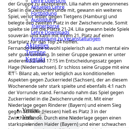
Lehre Übersicht
der Gruppe zu akzeptieren. Lilia nahm ein gewonnenes
Aktuelles Lehre
Spiel in die Zwischenrunde mit, gewann ein weiteres
Fortbildung
Spiel, verlor leider gegen Tietgens (Hamburg) und
Ausbildung
belegte den zweiten Platz in der Zwischenrunde. Somit
Trainerbörse
spielte sie um die Plätze 21-24. Lilia gewann beide Spiel
Lehre Downloads
souverän und kann mit ihrem 21. Platz auf einen
Anmeldung zu Veranstaltungen
Startplatz für das Top 24 hoffen.
Aktuelles
Fernando zeigte sowohl spielerisch als auch mental ein
Termine
sehr gute Leistung. In seiner Gruppe gewann er unter
Kontakt
anderem 3:2 und 17:15 im Entscheidungssatz gegen
Hage (Niedersachsen). Er schloss seine Gruppe mit ein
4:1 – Bilanz ab, verlor lediglich aus konditionellen
Aspekten gegen Zuckerriedel (Sachsen), der an diesem
Wochenende sehr stark spielte und ebenfalls 4:1 nach
der Vorrunde stand. Fernando nahm das Spiel gegen
Zuckerriedel in die Zwischenrunde mit. Mit einer
Niederlage gegen Rinderer (Bayern) und einem Sieg
Vereine
gegen Schlicke (Hessen) hieß es Platz 3 in der
Verband
Zwischenrunde. Durch eine Niederlage gegen einen
starkspielenden Haider (Bayern) und einer schwachen
Verband Übersicht