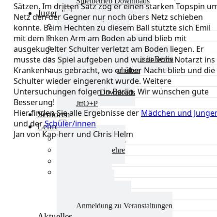
Spielbetrieb Downloads
Sätzen. Im dritten Satz zog er einen starken Topspin u
Jugend
Netz den der Gegner nur noch übers Netz schieben
Jugend Übersicht
konnte. Beim Hechten zu diesem Ball stützte sich Emil
Aktuelles Jugend
mit dem linken Arm am Boden ab und blieb mit
Landestraining und Kader
ausgekugelter Schulter verletzt am Boden liegen. Er
musste das Spiel aufgeben und wurde vom Notarzt ins
Schulsport Tischtennis in Berlin
Krankenhaus gebracht, wo er über Nacht blieb und die
mini-Meisterschaften
Schulter wieder eingerenkt wurde. Weitere
Kinderschutz
Untersuchungen folgen in Berlin. Wir wünschen gute
Jugend Downloads
Besserung!
JtfO+P
Hier finden Sie alle Ergebnisse der
Mädchen und Junge
Senioren
und der
Schüler/innen
Lehre
Jan von Kap-herr und Chris Helm
Lehre Übersicht
Aktuelles Lehre
Fortbildung
Ausbildung
Trainerbörse
Lehre Downloads
Anmeldung zu Veranstaltungen
Aktuelles