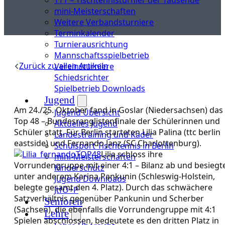
mini-Meisterschaften
Weitere Verbandsturniere
Terminkalender
Turnierausrichtung
Mannschaftsspielbetrieb
Zurück zu allen Artikeln
Vereinsturniere
Schiedsrichter
Spielbetrieb Downloads
Jugend
Am 24./25. Oktober fand in Goslar (Niedersachsen) das
Jugend Übersicht
Top 48 – Bundesranglistenfinale der Schülerinnen und
Aktuelles Jugend
Schüler statt. Für Berlin starteten Lilia Palina (ttc berlin
Landestraining und Kader
eastside) und Fernando Janz (SC Charlottenburg).
Schulsport Tischtennis in Berlin
Lilia schloss ihre
mini-Meisterschaften
Vorrundengruppe mit einer 4:1 – Bilanz ab und besiegt
Kinderschutz
unter anderem Karina Pankunin (Schleswig-Holstein,
Jugend Downloads
belegte gesamt den 4. Platz). Durch das schwächere
JtfO+P
Satzverhältnis gegenüber Pankunin und Scherber
Senioren
(Sachsen), die ebenfalls die Vorrundengruppe mit 4:1
Lehre
Spielen abschlossen, bedeutete es den dritten Platz in