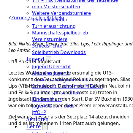
mini-Meisterschaften
Weitere Verbandsturniere
Zurück zu allen Artikeln
Terminkalender
Turnierausrichtung
Mannschaftsspielbetrieb
Vereinsturniere
Bild: Niklas Mohr, Devin Firat, Silas Lips, Felix Ripplinger und
Schiedsrichter
Leo Amizic
Spielbetrieb Downloads
Jugend
U13 Pokal in Ingolstadt
Jugend Übersicht
Letztes Wochenende wurde erstmalig die U13-
Aktuelles Jugend
Konkurenz des Deutschland Pokals ausgetragen. Silas
Landestraining und Kader
Lips (VfB Hermsdorf), Devin Firat (TTC Berlin Neukölln)
Schulsport Tischtennis in Berlin
und Felix Ripplinger (ttc berlin eastside) traten in
mini-Meisterschaften
Ingolstadt für Berlin an den Start. Der SV Buxheim 1930
Kinderschutz
war ein toller Gastgeber dieser Premierenveranstaltun
Jugend Downloads
JtfO+P
Ziel war es, besser als der Setzplatz 14 abzuschneiden
Senioren
und dies ist mit einem 11ten Platz auch gelungen.
Lehre