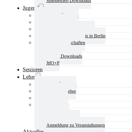
Spielbetrieb Downloads
Jugend
Jugend Übersicht
Aktuelles Jugend
Landestraining und Kader
Schulsport Tischtennis in Berlin
mini-Meisterschaften
Kinderschutz
Jugend Downloads
JtfO+P
Senioren
Lehre
Lehre Übersicht
Aktuelles Lehre
Fortbildung
Ausbildung
Trainerbörse
Lehre Downloads
Anmeldung zu Veranstaltungen
Aktuelles