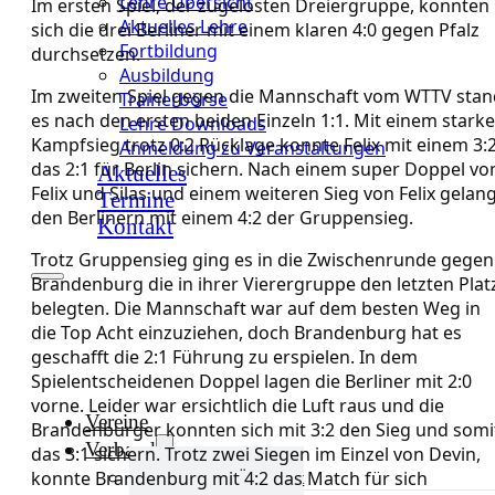
Lehre Übersicht
Im ersten Spiel, der zugelosten Dreiergruppe, konnten
Aktuelles Lehre
sich die drei Berliner mit einem klaren 4:0 gegen Pfalz
Fortbildung
durchsetzen.
Ausbildung
Im zweiten Spiel gegen die Mannschaft vom WTTV stan
Trainerbörse
es nach den ersten beiden Einzeln 1:1. Mit einem stark
Lehre Downloads
Kampfsieg trotz 0:2 Rücklage konnte Felix mit einem 3:
Anmeldung zu Veranstaltungen
das 2:1 für Berlin sichern. Nach einem super Doppel vo
Aktuelles
Felix und Silas und einem weiteren Sieg von Felix gelan
Termine
den Berlinern mit einem 4:2 der Gruppensieg.
Kontakt
Trotz Gruppensieg ging es in die Zwischenrunde gegen
Brandenburg die in ihrer Vierergruppe den letzten Plat
belegten. Die Mannschaft war auf dem besten Weg in
die Top Acht einzuziehen, doch Brandenburg hat es
geschafft die 2:1 Führung zu erspielen. In dem
Spielentscheidenen Doppel lagen die Berliner mit 2:0
vorne. Leider war ersichtlich die Luft raus und die
Vereine
Brandenburger konnten sich mit 3:2 den Sieg und somi
Verband
das 3:1 sichern. Trotz zwei Siegen im Einzel von Devin,
konnte Brandenburg mit 4:2 das Match für sich
Verband Übersicht