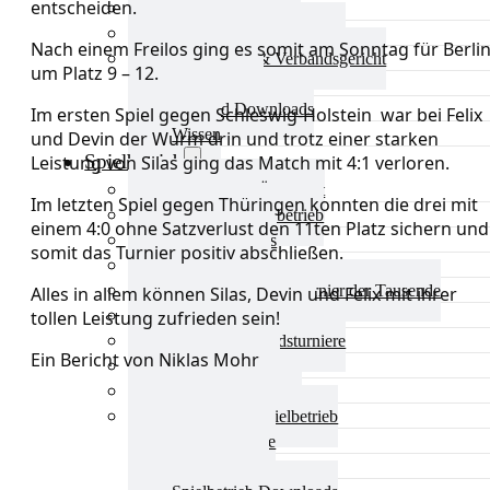
entscheiden.
Aktuelles Verband
Präsidium & Funktionäre
Nach einem Freilos ging es somit am Sonntag für Berli
Ausschüsse & Verbandsgericht
um Platz 9 – 12.
Kinderschutz
Verband Downloads
Im ersten Spiel gegen Schleswig-Holstein war bei Felix
Wissen
und Devin der Wurm drin und trotz einer starken
Spielbetrieb
Leistung von Silas ging das Match mit 4:1 verloren.
Spielbetrieb Übersicht
Im letzten Spiel gegen Thüringen konnten die drei mit
Aktuelles Spielbetrieb
einem 4:0 ohne Satzverlust den 11ten Platz sichern und
BEM & Qualis
somit das Turnier positiv abschließen.
LRL & Qualis
TTT – Tischtennisturnier der Tausende
Alles in allem können Silas, Devin und Felix mit ihrer
mini-Meisterschaften
tollen Leistung zufrieden sein!
Weitere Verbandsturniere
Ein Bericht von Niklas Mohr
Terminkalender
Turnierausrichtung
Mannschaftsspielbetrieb
Vereinsturniere
Schiedsrichter