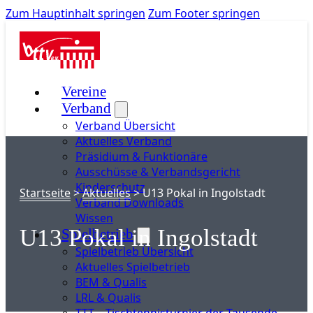
Zum Hauptinhalt springen
Zum Footer springen
Vereine
Verband
Verband Übersicht
Aktuelles Verband
Präsidium & Funktionäre
Ausschüsse & Verbandsgericht
Kinderschutz
Startseite
>
Aktuelles
>
U13 Pokal in Ingolstadt
Verband Downloads
Wissen
U13 Pokal in Ingolstadt
Spielbetrieb
Spielbetrieb Übersicht
Aktuelles Spielbetrieb
BEM & Qualis
LRL & Qualis
TTT – Tischtennisturnier der Tausende