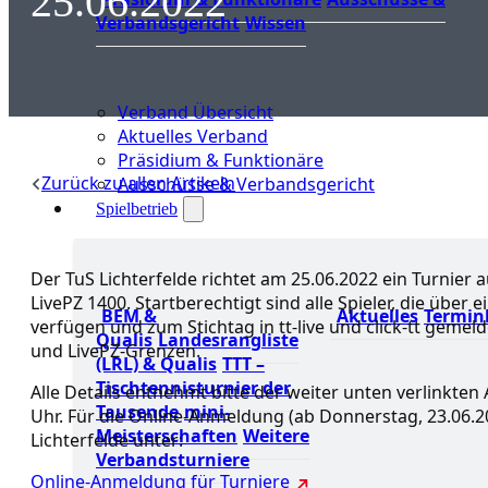
25.06.2022
Verbandsgericht
Wissen
Verband Übersicht
Aktuelles Verband
Präsidium & Funktionäre
Zurück zu allen Artikeln
Ausschüsse & Verbandsgericht
Spielbetrieb
Der TuS Lichterfelde richtet am 25.06.2022 ein Turnier a
LivePZ 1400. Startberechtigt sind alle Spieler, die über
BEM &
Aktuelles
Termin
verfügen und zum Stichtag in tt-live und click-tt geme
Qualis
Landesrangliste
und LivePZ-Grenzen.
(LRL) & Qualis
TTT –
Tischtennisturnier der
Alle Details entnehmt bitte der weiter unten verlinkten
Tausende
mini-
Uhr. Für die Online-Anmeldung (ab Donnerstag, 23.06.
Meisterschaften
Weitere
Lichterfelde unter:
Verbandsturniere
Online-Anmeldung für Turniere