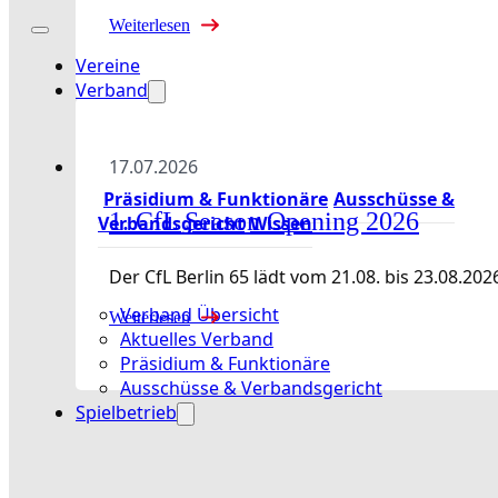
Weiterlesen
Vereine
Verband
17.07.2026
Präsidium & Funktionäre
Ausschüsse &
1. CfL Season Opening 2026
Verbandsgericht
Wissen
Der CfL Berlin 65 lädt vom 21.08. bis 23.08
Verband Übersicht
Weiterlesen
Aktuelles Verband
Präsidium & Funktionäre
Ausschüsse & Verbandsgericht
Spielbetrieb