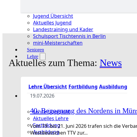
Jugend Übersicht
Aktuelles Jugend
Landestraining und Kader
Schulsport Tischtennis in Berlin
mini-Meisterschaften
Senioren
Lehre
Aktuelles zum Thema:
News
Lehre Übersicht
Fortbildung
Ausbildung
19.07.2026
40. Begegnung des Nordens in Mün
Lehre Übersicht
Aktuelles Lehre
Fortbildung
Vom 19. bis 21. Juni 2026 trafen sich die Ve
Ausbildung
Westdeutschen TTV zur…