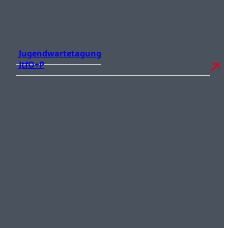
Jugendwartetagung
JtfO+P