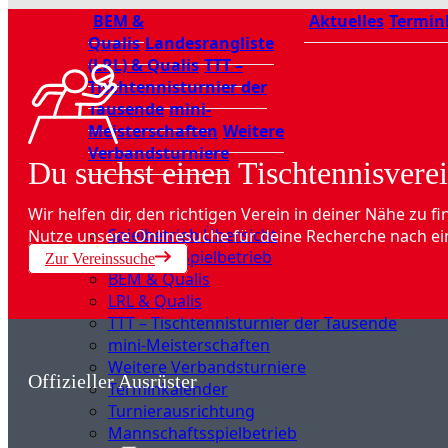
BEM &
Aktuelles
Termin
Qualis
Landesrangliste
(LRL) & Qualis
TTT –
Tischtennisturnier der
Tausende
mini-
Meisterschaften
Weitere
Verbandsturniere
Du suchst einen Tischtennisverei
Wir helfen dir, den richtigen Verein in deiner Nähe zu fi
Spielbetrieb Übersicht
Nutze unsere Onlinesuche für deine Recherche nach ei
Aktuelles Spielbetrieb
Zur Vereinssuche
BEM & Qualis
LRL & Qualis
TTT – Tischtennisturnier der Tausende
mini-Meisterschaften
Weitere Verbandsturniere
Offizieller Ausrüster
Terminkalender
Turnierausrichtung
Mannschaftsspielbetrieb