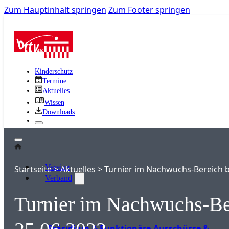
Zum Hauptinhalt springen
Zum Footer springen
Kinderschutz
Termine
Aktuelles
Wissen
Downloads
Vereine
Startseite
>
Aktuelles
>
Turnier im Nachwuchs-Bereich b
Verband
Turnier im Nachwuchs-Be
Präsidium & Funktionäre
Ausschüsse &