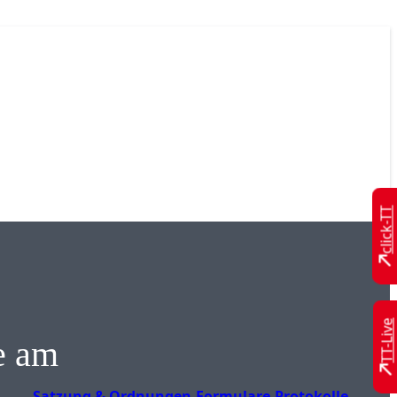
click-TT
TT-Live
e am
Satzung & Ordnungen
Formulare
Protokolle