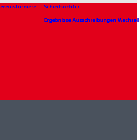
ereinsturniere
Schiedsrichter
Ergebnisse
Ausschreibungen
Wechsell