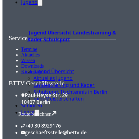
Jugend
Jugend Übersicht
Landestraining &
Service
Kader
Schulsport
Termine
Aktuelles
Wissen
Downloads
Jugend Übersicht
Kinderschutz
Aktuelles Jugend
BTTV Geschäftsstelle
Landestraining und Kader
Schulsport Tischtennis in Berlin
Paul-Heyse-Str. 29
mini-Meisterschaften
10407 Berlin
Senioren
Lehre
Route berechnen
+49 30 8929176
geschaeftsstelle@bettv.de