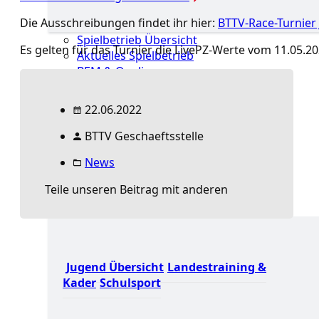
Die Ausschreibungen findet ihr hier:
BTTV-Race-Turnier
Spielbetrieb Übersicht
Es gelten für das Turnier die LivePZ-Werte vom 11.05.202
Aktuelles Spielbetrieb
BEM & Qualis
LRL & Qualis
TTT – Tischtennisturnier der Tausende
22.06.2022
mini-Meisterschaften
Weitere Verbandsturniere
BTTV Geschaeftsstelle
Terminkalender
News
Turnierausrichtung
Mannschaftsspielbetrieb
Teile unseren Beitrag mit anderen
Jugend
Jugend Übersicht
Landestraining &
Kader
Schulsport