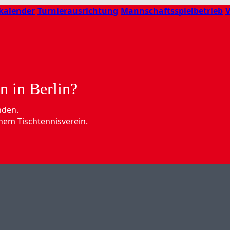
kalender
Turnierausrichtung
Mannschaftsspielbetrieb
V
n in Berlin?
nden.
nem Tischtennisverein.