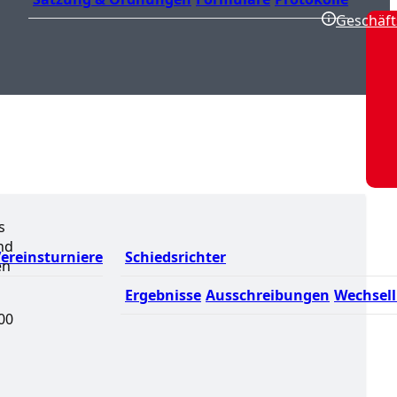
Geschäft
s
and
ereinsturniere
Schiedsrichter
en
Ergebnisse
Ausschreibungen
Wechsell
00