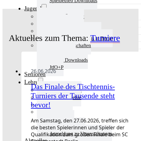
Spielbetrieb Downloads
Jugend
Jugend Übersicht
Aktuelles Jugend
Landestraining und Kader
Aktuelles zum Thema:
Turniere
Schulsport Tischtennis in Berlin
mini-Meisterschaften
Kinderschutz
Jugend Downloads
JtfO+P
26.06.2026
Senioren
Lehre
Das Finale des Tischtennis-
Lehre Übersicht
Turniers der Tausende steht
Aktuelles Lehre
bevor!
Fortbildung
Ausbildung
Trainerbörse
Am Samstag, den 27.06.2026, treffen sich
Lehre Downloads
die besten Spielerinnen und Spieler der
Qualifikation zum großen Finale beim SC
Anmeldung zu Veranstaltungen
Aktuelles