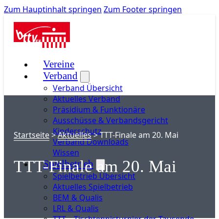
Zum Hauptinhalt springen
Zum Footer springen
Vereine
Verband
Verband Übersicht
Aktuelles Verband
Präsidium & Funktionäre
Ausschüsse & Verbandsgericht
Kinderschutz
Startseite
>
Aktuelles
>
TTT-Finale am 20. Mai
Verband Downloads
Wissen
TTT-Finale am 20. Mai
Spielbetrieb
Spielbetrieb Übersicht
Aktuelles Spielbetrieb
BEM & Qualis
LRL & Qualis
TTT – Tischtennisturnier der Tausende