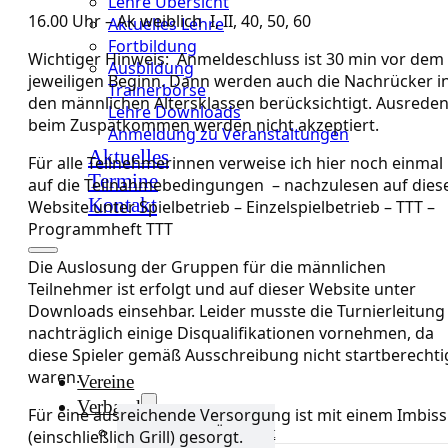
Lehre Übersicht
16.00 Uhr – Ak weiblich I, II, 40, 50, 60
Aktuelles Lehre
Fortbildung
Wichtiger Hinweis: Anmeldeschluss ist 30 min vor dem
Ausbildung
jeweiligen Beginn. Dann werden auch die Nachrücker i
Trainerbörse
den männlichen Altersklassen berücksichtigt. Ausrede
Lehre Downloads
beim Zuspätkommen werden nicht akzeptiert.
Anmeldung zu Veranstaltungen
Aktuelles
Für alle Teilnehmerinnen verweise ich hier noch einmal
Termine
auf die Teilnahmebedingungen – nachzulesen auf dies
Kontakt
Website unter Spielbetrieb – Einzelspielbetrieb – TTT –
Programmheft TTT
Die Auslosung der Gruppen für die männlichen
Teilnehmer ist erfolgt und auf dieser Website unter
Downloads einsehbar. Leider musste die Turnierleitung
nachträglich einige Disqualifikationen vornehmen, da
diese Spieler gemäß Ausschreibung nicht startberechti
waren.
Vereine
Verband
Für eine ausreichende Versorgung ist mit einem Imbiss
Verband Übersicht
(einschließlich Grill) gesorgt.