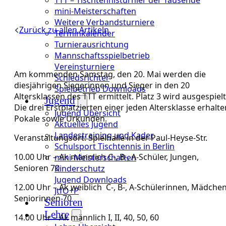
mini-Meisterschaften
Weitere Verbandsturniere
Zurück zu allen Artikeln
Terminkalender
Turnierausrichtung
Mannschaftsspielbetrieb
Vereinsturniere
Am kommenden Samstag, den 20. Mai werden die
Schiedsrichter
diesjährigen Siegerinnen und Sieger in den 20
Spielbetrieb Downloads
Altersklassen des TTT ermittelt. Platz 3 wird ausgespielt
Jugend
Die drei Erstplatzierten einer jeden Altersklasse erhalte
Jugend Übersicht
Pokale sowie Urkunden.
Aktuelles Jugend
Landestraining und Kader
Veranstaltungsort: Spielhalle in der Paul-Heyse-Str.
Schulsport Tischtennis in Berlin
10.00 Uhr – Ak männlich C-, B-, A-Schüler, Jungen,
mini-Meisterschaften
Senioren 70
Kinderschutz
Jugend Downloads
12.00 Uhr – Ak weiblich C-, B-, A-Schülerinnen, Mädchen
JtfO+P
Seniorinnen 70
Senioren
Lehre
14.00 Uhr – Ak männlich I, II, 40, 50, 60