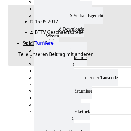
Aktuelles Verband
Präsidium & Funktionäre
Ausschüsse & Verbandsgericht
15.05.2017
Kinderschutz
Verband Downloads
BTTV Geschaeftsstelle
Wissen
Turniere
Spielbetrieb
Spielbetrieb Übersicht
Teile unseren Beitrag mit anderen
Aktuelles Spielbetrieb
BEM & Qualis
LRL & Qualis
TTT – Tischtennisturnier der Tausende
mini-Meisterschaften
Weitere Verbandsturniere
Terminkalender
Turnierausrichtung
Mannschaftsspielbetrieb
Vereinsturniere
Schiedsrichter