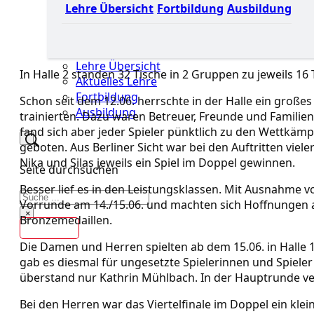
Lehre Übersicht
Fortbildung
Ausbildung
Lehre Übersicht
In Halle 2 standen 32 Tische in 2 Gruppen zu jeweils 16
Aktuelles Lehre
Fortbildung
Schon seit dem 12.06. herrschte in der Halle ein große
Ausbildung
trainierten. Dazu waren Betreuer, Freunde und Familie
fand sich aber jeder Spieler pünktlich zu den Wettkäm
geboten. Aus Berliner Sicht war bei den Auftritten viel
Nika und Silas jeweils ein Spiel im Doppel gewinnen.
Seite durchsuchen
Besser lief es in den Leistungsklassen. Mit Ausnahme 
Suchen
Vorrunde am 14./15.06. und machten sich Hoffnungen a
×
Bronzemedaillen.
Kontakt
Die Damen und Herren spielten ab dem 15.06. in Halle 
gab es diesmal für ungesetzte Spielerinnen und Spieler 
überstand nur Kathrin Mühlbach. In der Hauptrunde ve
Bei den Herren war das Viertelfinale im Doppel ein klein