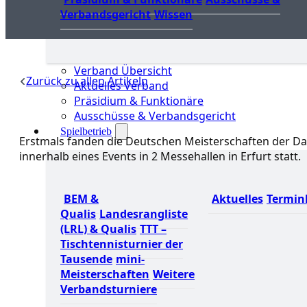
Verbandsgericht
Wissen
Verband Übersicht
Zurück zu allen Artikeln
Aktuelles Verband
Präsidium & Funktionäre
Ausschüsse & Verbandsgericht
Spielbetrieb
Erstmals fanden die Deutschen Meisterschaften der Da
innerhalb eines Events in 2 Messehallen in Erfurt statt.
BEM &
Aktuelles
Termin
Qualis
Landesrangliste
(LRL) & Qualis
TTT –
Tischtennisturnier der
Tausende
mini-
Meisterschaften
Weitere
Verbandsturniere