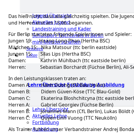
Jugend Übersicht
Das hieß nicht, dass alle gleichzeitig spielten. Die Ju
Aktuelles Jugend
und Herren erst am 15.06. begannen.
Landestraining und Kader
Für Berlin starteten folgende Spielerinnen und Spieler:
Schulsport Tischtennis in Berlin
Jungen 19: Hoang Long Phan (Hertha BSC)
mini-Meisterschaften
Mädchen 15: Nika Matsour (ttc berlin eastside)
Senioren
Jungen 15: Silas Lips (Hertha BSC)
Lehre
Damen: Kathrin Mühlbach (ttc eastside berlin)
Herren: Sebastian Borchardt (Füchse Berlin), Ali-Se
In den Leistungsklassen traten an:
Lehre Übersicht
Fortbildung
Ausbildung
Damen A: Hanh Duong (SV Bau Union)
Damen B: Didem Güven-Köse (TTC Blau-Gold)
Damen C: Ekaterina Bloshchitcyna (ttc eastside berlin)
Herren A: Gabriel Georgiev (Füchse Berlin)
Lehre Übersicht
Herren B: Johannes Mann (CfL Berlin), Lukas Böldt (C
Aktuelles Lehre
Herren C: Quyen Linh Vuong (TTC Neukölln)
Fortbildung
Ausbildung
Als Trainer fuhren unser Verbandstrainer Andrej Bonda