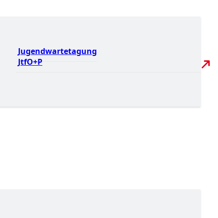
Jugendwartetagung
JtfO+P