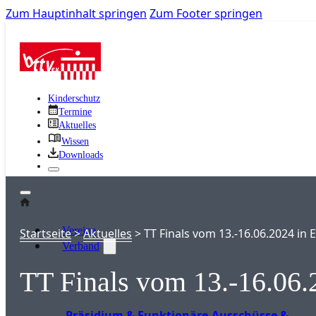
Zum Hauptinhalt springen
Zum Footer springen
Kinderschutz
Termine
Aktuelles
Wissen
Downloads
Vereine
Startseite
>
Aktuelles
>
TT Finals vom 13.-16.06.2024 in E
Verband
TT Finals vom 13.-16.06.2
Präsidium & Funktionäre
Ausschüsse &