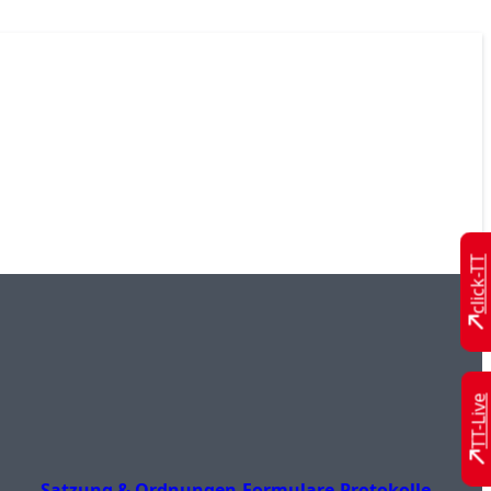
click-TT
TT-Live
Satzung & Ordnungen
Formulare
Protokolle