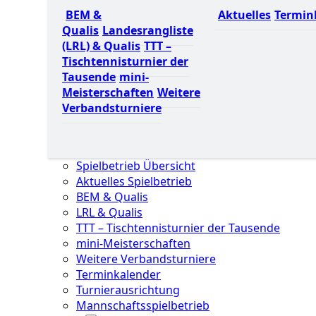
BEM &
Aktuelles
Termin
Qualis
Landesrangliste
(LRL) & Qualis
TTT –
Tischtennisturnier der
Tausende
mini-
Meisterschaften
Weitere
Verbandsturniere
Spielbetrieb Übersicht
Aktuelles Spielbetrieb
BEM & Qualis
LRL & Qualis
TTT – Tischtennisturnier der Tausende
mini-Meisterschaften
Weitere Verbandsturniere
Terminkalender
Turnierausrichtung
Mannschaftsspielbetrieb