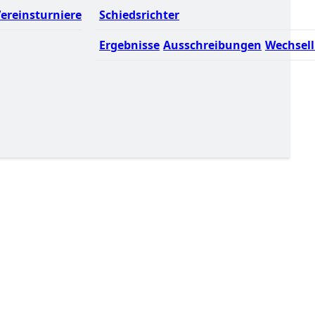
ereinsturniere
Schiedsrichter
Ergebnisse
Ausschreibungen
Wechsell