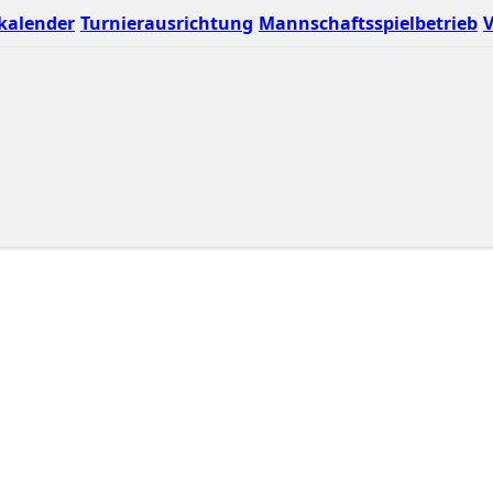
kalender
Turnierausrichtung
Mannschaftsspielbetrieb
V