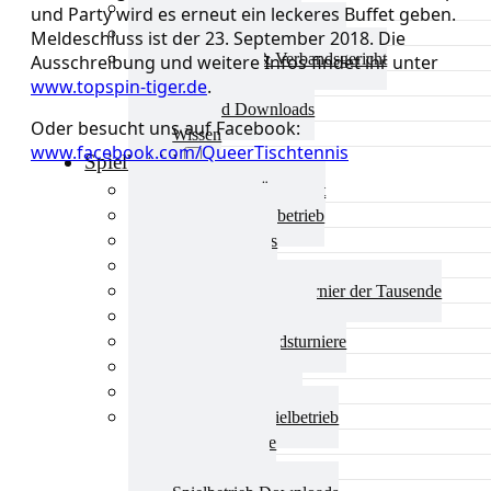
Aktuelles Verband
und Party wird es erneut ein leckeres Buffet geben.
Präsidium & Funktionäre
Meldeschluss ist der 23. September 2018. Die
Ausschüsse & Verbandsgericht
Ausschreibung und weitere Infos findet ihr unter
Kinderschutz
www.topspin-tiger.de
.
Verband Downloads
Oder besucht uns auf Facebook:
Wissen
www.facebook.com/QueerTischtennis
Spielbetrieb
Spielbetrieb Übersicht
Aktuelles Spielbetrieb
BEM & Qualis
LRL & Qualis
TTT – Tischtennisturnier der Tausende
mini-Meisterschaften
Weitere Verbandsturniere
Terminkalender
Turnierausrichtung
Mannschaftsspielbetrieb
Vereinsturniere
Schiedsrichter