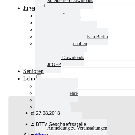
Spielbetrieb Downloads
Jugend
Jugend Übersicht
Aktuelles Jugend
Landestraining und Kader
Schulsport Tischtennis in Berlin
mini-Meisterschaften
Kinderschutz
Jugend Downloads
JtfO+P
Senioren
Lehre
Lehre Übersicht
Aktuelles Lehre
Fortbildung
Ausbildung
27.08.2018
Trainerbörse
Lehre Downloads
BTTV Geschaeftsstelle
Anmeldung zu Veranstaltungen
Aktuelles