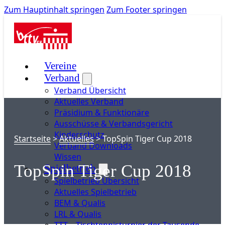
Zum Hauptinhalt springen
Zum Footer springen
Vereine
Verband
Verband Übersicht
Aktuelles Verband
Präsidium & Funktionäre
Ausschüsse & Verbandsgericht
Kinderschutz
Startseite
>
Aktuelles
>
TopSpin Tiger Cup 2018
Verband Downloads
Wissen
TopSpin Tiger Cup 2018
Spielbetrieb
Spielbetrieb Übersicht
Aktuelles Spielbetrieb
BEM & Qualis
LRL & Qualis
TTT – Tischtennisturnier der Tausende