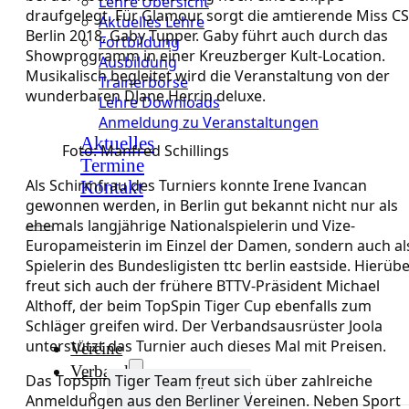
Lehre Übersicht
draufgelegt. Für Glamour sorgt die amtierende Miss C
Aktuelles Lehre
Berlin 2018, Gaby Tupper. Gaby führt auch durch das
Fortbildung
Showprogramm in einer Kreuzberger Kult-Location.
Ausbildung
Musikalisch begleitet wird die Veranstaltung von der
Trainerbörse
wunderbaren DJane Herrin deluxe.
Lehre Downloads
Anmeldung zu Veranstaltungen
Aktuelles
Foto: Manfred Schillings
Termine
Als Schirmfrau des Turniers konnte Irene Ivancan
Kontakt
gewonnen werden, in Berlin gut bekannt nicht nur als
ehemals langjährige Nationalspielerin und Vize-
Europameisterin im Einzel der Damen, sondern auch al
Spielerin des Bundesligisten ttc berlin eastside. Hierüb
freut sich auch der frühere BTTV-Präsident Michael
Althoff, der beim TopSpin Tiger Cup ebenfalls zum
Schläger greifen wird. Der Verbandsausrüster Joola
unterstützt das Turnier auch dieses Mal mit Preisen.
Vereine
Verband
Das TopSpin Tiger Team freut sich über zahlreiche
Verband Übersicht
Anmeldungen aus den Berliner Vereinen. Neben Sport