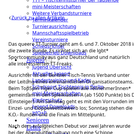
mini-Meisterschaften
Weitere Verbandsturniere
Zurück zu allen Artikeln
Terminkalender
Turnierausrichtung
Mannschaftsspielbetrieb
Vereinsturniere
Das queere TT-Turnier geht am 6. und 7. Oktober 2018 
Schiedsrichter
die zweite Runde. Es richtet sich an die lgbt*
Spielbetrieb Downloads
Sportcommunity aus ganz Deutschland und natürlich
Jugend
alle interessierten TT-Freaks.
Jugend Übersicht
Aktuelles Jugend
Ausrichter ist der Berliner Tisch-Tennis Verband unter
Landestraining und Kader
der Leitung eines ehrenamtlichen Organisationsteams.
Schulsport Tischtennis in Berlin
Beim TopSpin Tiger Cup spielen alle TeilnehmerInnen*
mini-Meisterschaften
gemeinsam in den Spielklassen A (ab 1500 Punkte) bis 
Kinderschutz
(Einsteiger). Am Samstag geht es mit den Vorrunden i
Jugend Downloads
Einzel- und Doppelwettbewerb los; Sonntag stehen die
JtfO+P
K.O.- Runden und die Finals im Mittelpunkt.
Senioren
Nach dem erfolgreichen Debut vor zwei Jahren wurde
Lehre
bei der Abendunterhaltung noch eine Schippe