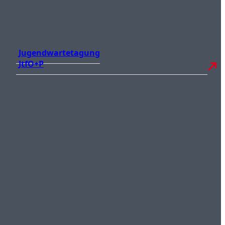
Jugendwartetagung
JtfO+P