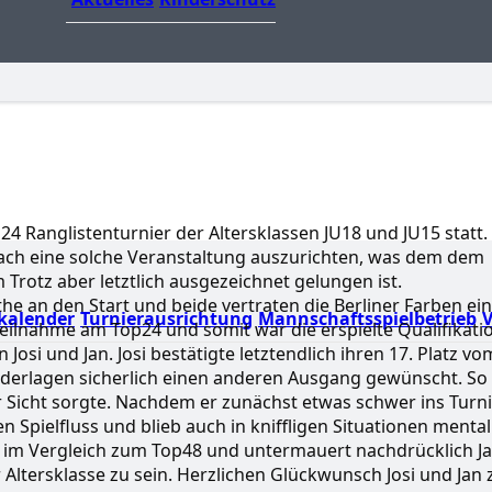
24 Ranglistenturnier der Altersklassen JU18 und JU15 statt.
fach eine solche Veranstaltung auszurichten, was dem dem
Trotz aber letztlich ausgezeichnet gelungen ist.
the an den Start und beide vertraten die Berliner Farben ei
kalender
Turnierausrichtung
Mannschaftsspielbetrieb
V
Teilnahme am Top24 und somit war die erspielte Qualifikati
 Josi und Jan. Josi bestätigte letztendlich ihren 17. Platz vo
Niederlagen sicherlich einen anderen Ausgang gewünscht. So
er Sicht sorgte. Nachdem er zunächst etwas schwer ins Turn
 Spielfluss und blieb auch in kniffligen Situationen mental
ung im Vergleich zum Top48 und untermauert nachdrücklich J
r Altersklasse zu sein. Herzlichen Glückwunsch Josi und Jan 