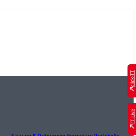
click-TT
TT-Live
Satzung & Ordnungen
Formulare
Protokolle