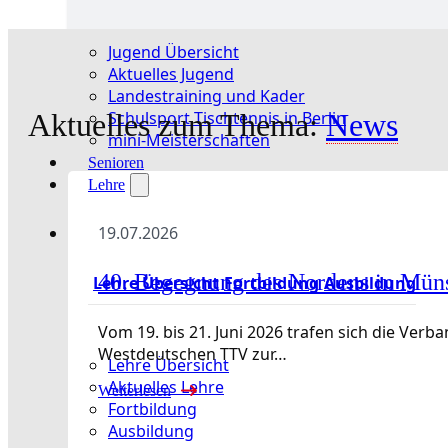
Jugend Übersicht
Aktuelles Jugend
Landestraining und Kader
Aktuelles zum Thema:
News
Schulsport Tischtennis in Berlin
mini-Meisterschaften
Senioren
Lehre
19.07.2026
40. Begegnung des Nordens in Mün
Lehre Übersicht
Fortbildung
Ausbildung
Vom 19. bis 21. Juni 2026 trafen sich die Ve
Westdeutschen TTV zur…
Lehre Übersicht
Aktuelles Lehre
Weiterlesen
Fortbildung
Ausbildung