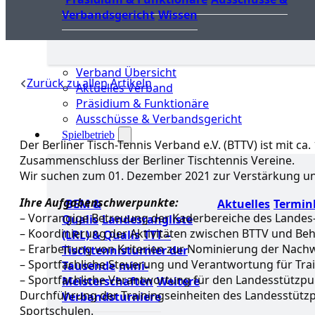
Verbandsgericht
Wissen
Verband Übersicht
Zurück zu allen Artikeln
Aktuelles Verband
Präsidium & Funktionäre
Ausschüsse & Verbandsgericht
Spielbetrieb
Der Berliner Tisch-Tennis Verband e.V. (BTTV) ist mit ca
Zusammenschluss der Berliner Tischtennis Vereine.
Wir suchen zum 01. Dezember 2021 zur Verstärkung uns
Ihre Aufgabenschwerpunkte:
BEM &
Aktuelles
Termin
– Vorrangige Betreuung der Kaderbereiche des Lande
Qualis
Landesrangliste
– Koordinierung der Aktivitäten zwischen BTTV und Beh
(LRL) & Qualis
TTT –
– Erarbeitung von Kriterien zur Nominierung der Nac
Tischtennisturnier der
– Sportfachliche Steuerung und Verantwortung für Tr
Tausende
mini-
– Sportfachliche Verantwortung für den Landesstützp
Meisterschaften
Weitere
Durchführung der Trainingseinheiten des Landesstütz
Verbandsturniere
Sportschulen.