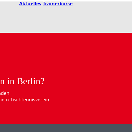
Aktuelles
Trainerbörse
n in Berlin?
nden.
nem Tischtennisverein.