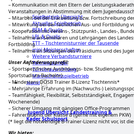
– Kommunikation mit den Eltern der Leistungskaderath
Veranstaltungen in Abstimmung mit dem Jugendausschu
Spielbetrieb Übersicht
– Mitarbeit bei der Erarbeitung bzw. Fortschreibung 
Aktuelles Spielbetrieb
– Mitwirkung bei der fachlichen Aus- und Fortbildung 
BEM & Qualis
– Kooperation mit Vereins-, Stützpunkt-, Landes-, Bun
LRL & Qualis
– Teilnahme an Seminaren und Lehrgängen des Landess
TTT – Tischtennisturnier der Tausende
Fortbildung
mini-Meisterschaften
– Teilnahme an Sitzungen des Präsidiums und des Juge
Weitere Verbandsturniere
Unser Anforderungsprofil:
Terminkalender
– Sportspezifischer Ausbildungs- bzw. Studiengang mit 
Turnierausrichtung
Sportstudium Bachelor)
Mannschaftsspielbetrieb
– Mindestens DOSB Trainer B-Lizenz Tischtennis*
Jugend
– Mehrjährige Erfahrung im (Nachwuchs-) Leistungsspo
– Teamfähigkeit, Flexibilität, Selbstständigkeit, Engag
Wochenende)
– Sicherer Umgang mit gängigen Office-Programmen
Jugend Übersicht
Landestraining &
– Fahrerlaubnis der Klasse B (gerne mit eigenem PKW)
Kader
Schulsport
(* liegt die notwendige B-Trainer-Lizenz nicht vor, ist
Wir bieten: