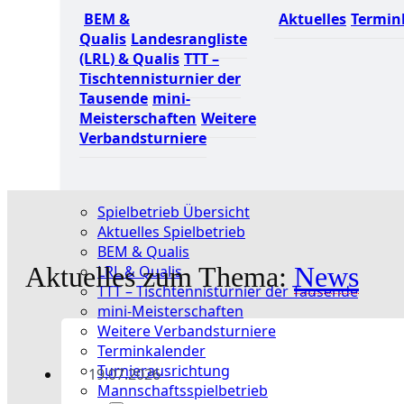
BEM &
Aktuelles
Termin
Qualis
Landesrangliste
(LRL) & Qualis
TTT –
Tischtennisturnier der
Tausende
mini-
Meisterschaften
Weitere
Verbandsturniere
Spielbetrieb Übersicht
Aktuelles Spielbetrieb
BEM & Qualis
Aktuelles zum Thema:
News
LRL & Qualis
TTT – Tischtennisturnier der Tausende
mini-Meisterschaften
Weitere Verbandsturniere
Terminkalender
Turnierausrichtung
19.07.2026
Mannschaftsspielbetrieb