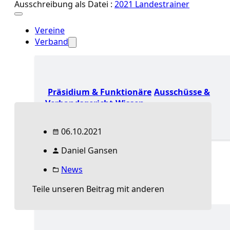
Ausschreibung als Datei :
2021 Landestrainer
Vereine
Verband
Präsidium & Funktionäre
Ausschüsse &
Verbandsgericht
Wissen
06.10.2021
Verband Übersicht
Daniel Gansen
Aktuelles Verband
Präsidium & Funktionäre
News
Ausschüsse & Verbandsgericht
Teile unseren Beitrag mit anderen
Spielbetrieb