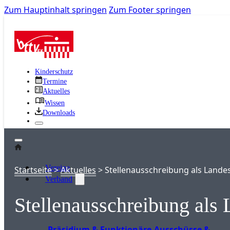
Zum Hauptinhalt springen
Zum Footer springen
Kinderschutz
Termine
Aktuelles
Wissen
Downloads
Vereine
Startseite
>
Aktuelles
>
Stellenausschreibung als Lande
Verband
Stellenausschreibung als 
Präsidium & Funktionäre
Ausschüsse &