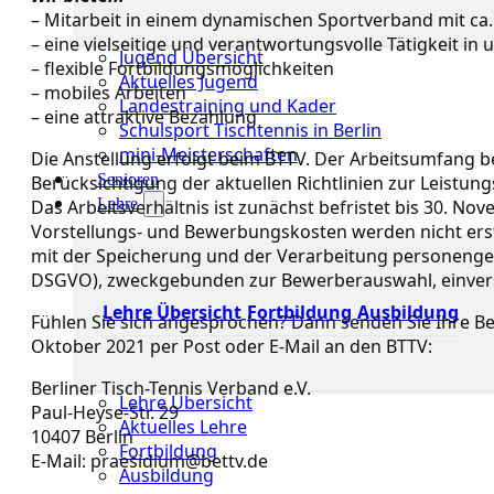
– Mitarbeit in einem dynamischen Sportverband mit ca.
– eine vielseitige und verantwortungsvolle Tätigkeit i
Jugend Übersicht
– flexible Fortbildungsmöglichkeiten
Aktuelles Jugend
– mobiles Arbeiten
Landestraining und Kader
– eine attraktive Bezahlung
Schulsport Tischtennis in Berlin
mini-Meisterschaften
Die Anstellung erfolgt beim BTTV. Der Arbeitsumfang b
Senioren
Berücksichtigung der aktuellen Richtlinien zur Leistu
Lehre
Das Arbeitsverhältnis ist zunächst befristet bis 30. N
Vorstellungs- und Bewerbungskosten werden nicht ersta
mit der Speicherung und der Verarbeitung personenge
DSGVO), zweckgebunden zur Bewerberauswahl, einver
Lehre Übersicht
Fortbildung
Ausbildung
Fühlen Sie sich angesprochen? Dann senden Sie Ihre B
Oktober 2021 per Post oder E-Mail an den BTTV:
Berliner Tisch-Tennis Verband e.V.
Lehre Übersicht
Paul-Heyse-Str. 29
Aktuelles Lehre
10407 Berlin
Fortbildung
E-Mail: praesidium@bettv.de
Ausbildung