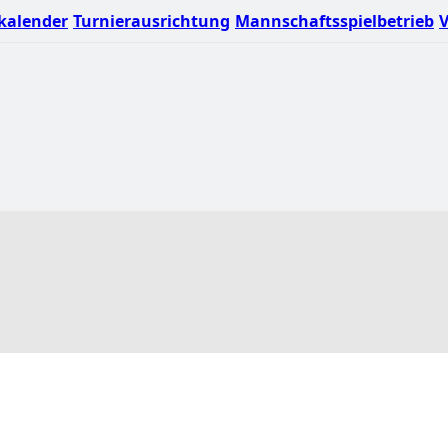
kalender
Turnierausrichtung
Mannschaftsspielbetrieb
V