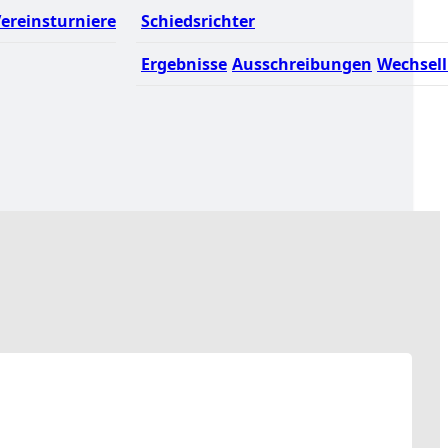
ereinsturniere
Schiedsrichter
Ergebnisse
Ausschreibungen
Wechsell