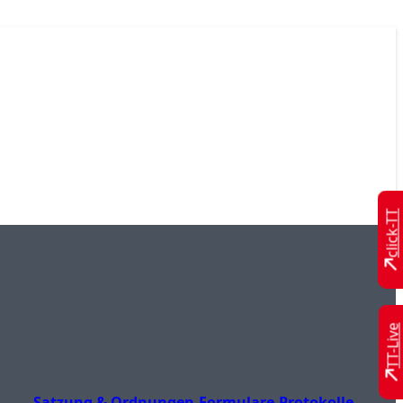
click-TT
TT-Live
Satzung & Ordnungen
Formulare
Protokolle