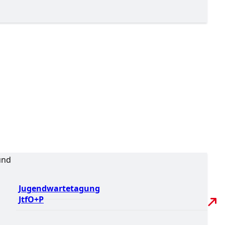
und
Jugendwartetagung
JtfO+P