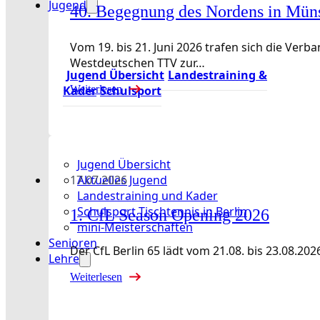
Jugend
40. Begegnung des Nordens in Mün
Vom 19. bis 21. Juni 2026 trafen sich die Ve
Westdeutschen TTV zur…
Jugend Übersicht
Landestraining &
Kader
Schulsport
Weiterlesen
Jugend Übersicht
Aktuelles Jugend
17.07.2026
Landestraining und Kader
Schulsport Tischtennis in Berlin
1. CfL Season Opening 2026
mini-Meisterschaften
Senioren
Der CfL Berlin 65 lädt vom 21.08. bis 23.08
Lehre
Weiterlesen