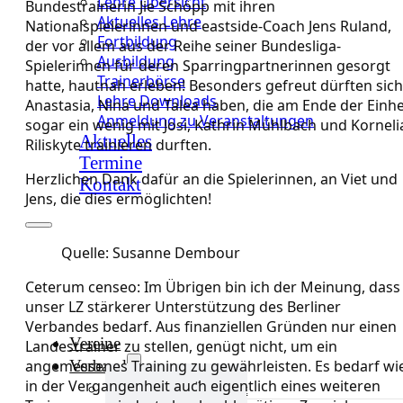
Lehre Übersicht
Bundestrainerin Jie Schöpp mit ihren
Aktuelles Lehre
Nationalspielerinnen und eastside-Coach Jens Ruland,
Fortbildung
der vor allem aus der Reihe seiner Bundesliga-
Ausbildung
Spielerinnen für deren Sparringpartnerinnen gesorgt
Trainerbörse
hatte, hautnah erleben! Besonders gefreut dürften sich
Lehre Downloads
Anastasia, Nina und Talea haben, die am Ende der Einhe
Anmeldung zu Veranstaltungen
sogar ein wenig mit Josi, Kathrin Mühlbach und Korneli
Aktuelles
Riliskyte trainieren durften.
Termine
Herzlichen Dank dafür an die Spielerinnen, an Viet und
Kontakt
Jens, die dies ermöglichten!
Quelle: Susanne Dembour
Ceterum censeo: Im Übrigen bin ich der Meinung, dass
unser LZ stärkerer Unterstützung des Berliner
Verbandes bedarf. Aus finanziellen Gründen nur einen
Vereine
Landestrainer zu stellen, genügt nicht, um ein
Verband
angemessenes Training zu gewährleisten. Es bedarf wi
in der Vergangenheit auch eigentlich eines weiteren
Verband Übersicht