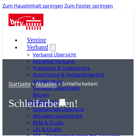
Zum Hauptinhalt springen
Zum Footer springen
Vereine
Verband
Verband Übersicht
Aktuelles Verband
Präsidium & Funktionäre
Ausschüsse & Verbandsgericht
Kinderschutz
Startseite
>
Aktuelles
>
Schleifarbeiten!
Verband Downloads
Wissen
Schleifarbeiten!
Spielbetrieb
Spielbetrieb Übersicht
Aktuelles Spielbetrieb
BEM & Qualis
LRL & Qualis
TTT – Tischtennisturnier der Tausende