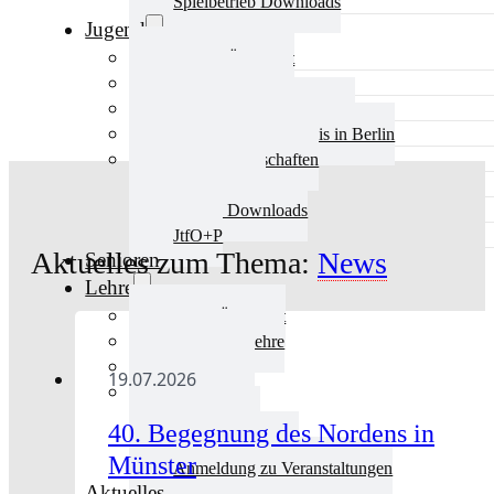
Spielbetrieb Downloads
Jugend
Jugend Übersicht
Aktuelles Jugend
Landestraining und Kader
Schulsport Tischtennis in Berlin
mini-Meisterschaften
Kinderschutz
Jugend Downloads
JtfO+P
Aktuelles zum Thema:
News
Senioren
Lehre
Lehre Übersicht
Aktuelles Lehre
Fortbildung
19.07.2026
Ausbildung
Trainerbörse
40. Begegnung des Nordens in
Lehre Downloads
Münster
Anmeldung zu Veranstaltungen
Aktuelles