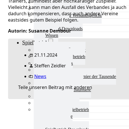
Trainers, zumindest aber hochkarätiger Zuspieler.
Aktuelles Verband
Vielleicht kann man den Ausfall des Verbandes ja auch
Präsidium & Funktionäre
dadurch kompensieren, dass auch andere Vereine
Ausschüsse & Verbandsgericht
eastsides gutem Beispiel folgen.
Kinderschutz
Verband Downloads
Autorin: Susanne Dembour
Wissen
Spielbetrieb
Spielbetrieb Übersicht
21.11.2024
Aktuelles Spielbetrieb
BEM & Qualis
Steffen Zeidler
LRL & Qualis
News
TTT – Tischtennisturnier der Tausende
mini-Meisterschaften
Teile unseren Beitrag mit anderen
Weitere Verbandsturniere
Terminkalender
Turnierausrichtung
Mannschaftsspielbetrieb
Vereinsturniere
Schiedsrichter