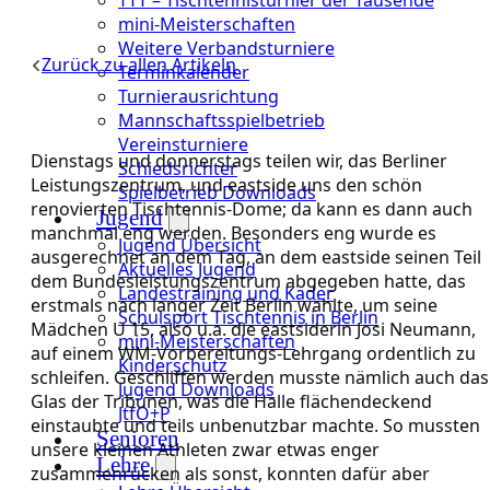
mini-Meisterschaften
Weitere Verbandsturniere
Zurück zu allen Artikeln
Terminkalender
Turnierausrichtung
Mannschaftsspielbetrieb
Vereinsturniere
Dienstags und donnerstags teilen wir, das Berliner
Schiedsrichter
Leistungszentrum, und eastside uns den schön
Spielbetrieb Downloads
renovierten Tischtennis-Dome; da kann es dann auch
Jugend
manchmal eng werden. Besonders eng wurde es
Jugend Übersicht
ausgerechnet an dem Tag, an dem eastside seinen Teil
Aktuelles Jugend
dem Bundesleistungszentrum abgegeben hatte, das
Landestraining und Kader
erstmals nach langer Zeit Berlin wählte, um seine
Schulsport Tischtennis in Berlin
Mädchen U 15, also u.a. die eastsiderin Josi Neumann,
mini-Meisterschaften
auf einem WM-Vorbereitungs-Lehrgang ordentlich zu
Kinderschutz
schleifen. Geschliffen werden musste nämlich auch das
Jugend Downloads
Glas der Tribünen, was die Halle flächendeckend
JtfO+P
einstaubte und teils unbenutzbar machte. So mussten
Senioren
unsere kleinen Athleten zwar etwas enger
Lehre
zusammenrücken als sonst, konnten dafür aber