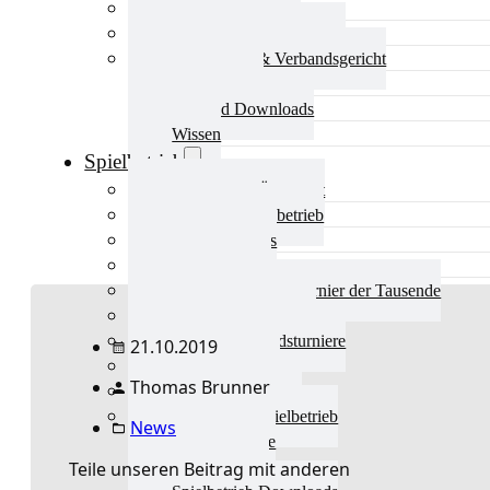
Aktuelles Verband
Präsidium & Funktionäre
Ausschüsse & Verbandsgericht
Kinderschutz
Verband Downloads
Wissen
Spielbetrieb
Spielbetrieb Übersicht
Aktuelles Spielbetrieb
BEM & Qualis
LRL & Qualis
TTT – Tischtennisturnier der Tausende
mini-Meisterschaften
Weitere Verbandsturniere
21.10.2019
Terminkalender
Thomas Brunner
Turnierausrichtung
Mannschaftsspielbetrieb
News
Vereinsturniere
Schiedsrichter
Teile unseren Beitrag mit anderen