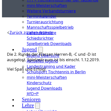
mini-Meisterschaften
Weitere Verbandsturniere
Terminkalender
Turnierausrichtung
Mannschaftsspielbetrieb
Zurück zu allen Artikeln
Vereinsturniere
Schiedsrichter
Spielbetrieb Downloads
Jugend
Die 2. Runde der Klassen Herren-B, -C und -D ist
Jugend Übersicht
ausgelost. Spielzeitraum ist bis einschl. 1.12.2019.
Aktuelles Jugend
Landestraining und Kader
Viel Spaß und Erfolg!
Schulsport Tischtennis in Berlin
mini-Meisterschaften
Kinderschutz
Jugend Downloads
JtfO+P
Senioren
Lehre