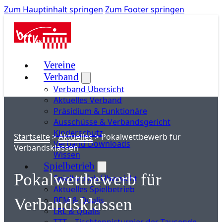
Zum Hauptinhalt springen
Zum Footer springen
Vereine
Verband
Verband Übersicht
Aktuelles Verband
Präsidium & Funktionäre
Ausschüsse & Verbandsgericht
Kinderschutz
Startseite
>
Aktuelles
>
Pokalwettbewerb für
Verband Downloads
Verbandsklassen
Wissen
Spielbetrieb
Pokalwettbewerb für
Spielbetrieb Übersicht
Aktuelles Spielbetrieb
BEM & Qualis
Verbandsklassen
LRL & Qualis
TTT – Tischtennisturnier der Tausende