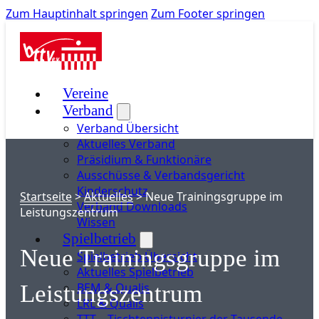
Zum Hauptinhalt springen
Zum Footer springen
Vereine
Verband
Verband Übersicht
Aktuelles Verband
Präsidium & Funktionäre
Ausschüsse & Verbandsgericht
Kinderschutz
Startseite
>
Aktuelles
>
Neue Trainingsgruppe im
Verband Downloads
Leistungszentrum
Wissen
Spielbetrieb
Neue Trainingsgruppe im
Spielbetrieb Übersicht
Aktuelles Spielbetrieb
BEM & Qualis
Leistungszentrum
LRL & Qualis
TTT – Tischtennisturnier der Tausende