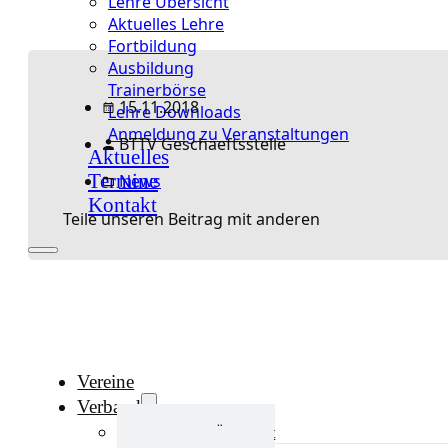
Lehre Übersicht
Aktuelles Lehre
Fortbildung
Ausbildung
Trainerbörse
15.11.2018
Lehre Downloads
Anmeldung zu Veranstaltungen
BTTV Geschaeftsstelle
Aktuelles
Termine
News
Kontakt
Teile unseren Beitrag mit anderen
Vereine
Verband
Verband Übersicht