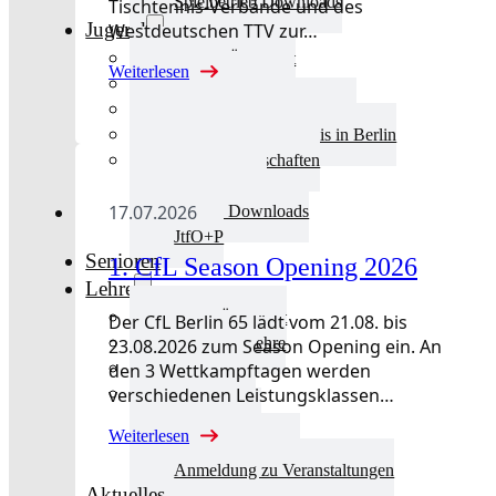
Spielbetrieb Downloads
Tischtennis-Verbände und des
Jugend
Westdeutschen TTV zur…
Jugend Übersicht
Weiterlesen
Aktuelles Jugend
Landestraining und Kader
Schulsport Tischtennis in Berlin
mini-Meisterschaften
Kinderschutz
17.07.2026
Jugend Downloads
JtfO+P
Senioren
1. CfL Season Opening 2026
Lehre
Lehre Übersicht
Der CfL Berlin 65 lädt vom 21.08. bis
Aktuelles Lehre
23.08.2026 zum Season Opening ein. An
den 3 Wettkampftagen werden
Fortbildung
verschiedenen Leistungsklassen…
Ausbildung
Trainerbörse
Weiterlesen
Lehre Downloads
Anmeldung zu Veranstaltungen
Aktuelles