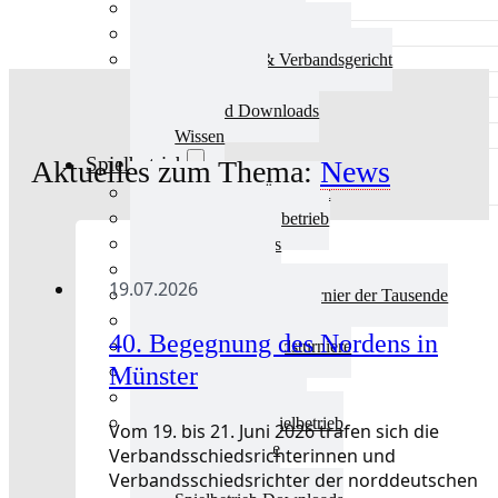
Aktuelles Verband
Präsidium & Funktionäre
Ausschüsse & Verbandsgericht
Kinderschutz
Verband Downloads
Wissen
Spielbetrieb
Aktuelles zum Thema:
News
Spielbetrieb Übersicht
Aktuelles Spielbetrieb
BEM & Qualis
LRL & Qualis
19.07.2026
TTT – Tischtennisturnier der Tausende
mini-Meisterschaften
40. Begegnung des Nordens in
Weitere Verbandsturniere
Münster
Terminkalender
Turnierausrichtung
Mannschaftsspielbetrieb
Vom 19. bis 21. Juni 2026 trafen sich die
Vereinsturniere
Verbandsschiedsrichterinnen und
Schiedsrichter
Verbandsschiedsrichter der norddeutschen