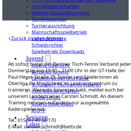
mini-Meisterschaften
Weitere Verbandsturniere
Terminkalender
Turnierausrichtung
Mannschaftsspielbetrieb
Zurück zu allen Artikeln
Vereinsturniere
Schiedsrichter
Spielbetrieb Downloads
Jugend
Ab sofort bietet der Berliner Tisch-Tennis Verband jede
Jugend Übersicht
Donnerstag von 19:00 – 21:00 Uhr in der GT-Halle der
Aktuelles Jugend
Paul-Heyse-Straße 29, Spieler und Spielerinnen ab
Landestraining und Kader
Oberliga die Möglichkeit im Leistungszentrum zu
Schulsport Tischtennis in Berlin
trainieren. Wenn ihr Interesse habt, meldet euch bei
mini-Meisterschaften
unserem Landestrainer Carsten Schmidt. An diesem
Kinderschutz
Training nehmen außerdem nur ausgewählte
Jugend Downloads
Kaderspieler teil.
JtfO+P
Senioren
Tel.: 01520 / 49 50 170
Lehre
E-Mail: carsten.schmidt@bettv.de