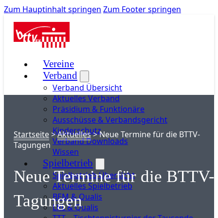
Zum Hauptinhalt springen
Zum Footer springen
Vereine
Verband
Verband Übersicht
Aktuelles Verband
Präsidium & Funktionäre
Ausschüsse & Verbandsgericht
Kinderschutz
Startseite
>
Aktuelles
>
Neue Termine für die BTTV-
Verband Downloads
Tagungen
Wissen
Spielbetrieb
Neue Termine für die BTTV-
Spielbetrieb Übersicht
Aktuelles Spielbetrieb
BEM & Qualis
Tagungen
LRL & Qualis
TTT – Tischtennisturnier der Tausende