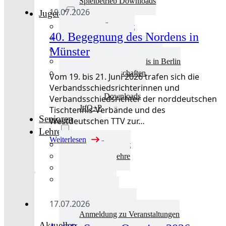
Spielbetrieb Downloads
19.07.2026
Jugend
Jugend Übersicht
40. Begegnung des Nordens in
Aktuelles Jugend
Münster
Landestraining und Kader
Schulsport Tischtennis in Berlin
mini-Meisterschaften
Vom 19. bis 21. Juni 2026 trafen sich die
Kinderschutz
Verbandsschiedsrichterinnen und
Jugend Downloads
Verbandsschiedsrichter der norddeutschen
JtfO+P
Tischtennis-Verbände und des
Senioren
Westdeutschen TTV zur…
Lehre
Weiterlesen
Lehre Übersicht
Aktuelles Lehre
Fortbildung
Ausbildung
Trainerbörse
17.07.2026
Lehre Downloads
Anmeldung zu Veranstaltungen
Aktuelles