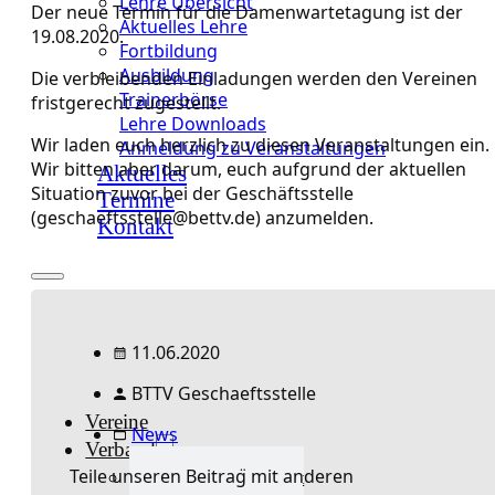
Lehre Übersicht
Der neue Termin für die Damenwartetagung ist der
Aktuelles Lehre
19.08.2020.
Fortbildung
Ausbildung
Die verbleibenden Einladungen werden den Vereinen
Trainerbörse
fristgerecht zugestellt.
Lehre Downloads
Wir laden euch herzlich zu diesen Veranstaltungen ein.
Anmeldung zu Veranstaltungen
Wir bitten aber darum, euch aufgrund der aktuellen
Aktuelles
Situation zuvor bei der Geschäftsstelle
Termine
(geschaeftsstelle@bettv.de) anzumelden.
Kontakt
11.06.2020
BTTV Geschaeftsstelle
Vereine
News
Verband
Teile unseren Beitrag mit anderen
Verband Übersicht