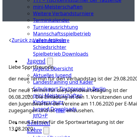
mini-Meisterschaften
Weitere Verbandsturniere
Terminkalender
Turnierausrichtung
Mannschaftsspielbetrieb
Zurück zu allen Artikeln
Vereinsturniere
Schiedsrichter
Spielbetrieb Downloads
Jugend
Liebe Sportfreunde,
Jugend Übersicht
Aktuelles Jugend
der neue Termin für den Verbandstag ist der 29.08.2020
Landestraining und Kader
Schulsport Tischtennis in Berlin
Der neue Termin für die Jugendwartetagung ist der
mini-Meisterschaften
06.08.2020. Die Einladung ist den 1. Vorsitzenden und
Kinderschutz
den Jugendwarten der Vereine am 11.06.2020 per E-Mai
Jugend Downloads
zugegangen und ist
hier
einzusehen.
JtfO+P
Der neue Termin für die Sportwartetagung ist der
Senioren
13.08.2020.
Lehre