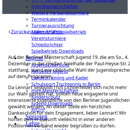
mini-Meisterschaften
Weitere Verbandsturniere
Terminkalender
Turnierausrichtung
Zurück zu allen Artikeln
Mannschaftsspielbetrieb
Vereinsturniere
Schiedsrichter
Spielbetrieb Downloads
Auf der Berliner Meisterschaft Jugend 19, die am So., 4.
Jugend
Dezember in der großen Spielhalle der Paul-Heyse-Str. 
Jugend Übersicht
stattfand, stand wie üblich die Wahl der Jugendspreche
Aktuelles Jugend
auf dem Programm.
Landestraining und Kader
Schulsport Tischtennis in Berlin
Da Lennart Seyboldt (TuS Lichterfelde) sich nicht mehr
mini-Meisterschaften
zur Wahl gestellt hat, sollten neue engagierte und
Kinderschutz
interessierte Jugendliche von den Berliner Jugendlichen
Jugend Downloads
gewählt werden. An dieser Stelle ein herzliches
JtfO+P
Dankeschön für dein Engagement, lieber Lennart! Wir
Senioren
hoffen dich in Zukunft vielleicht in einer anderen
Lehre
Position im Verband wieder begrüßen zu dürfen.