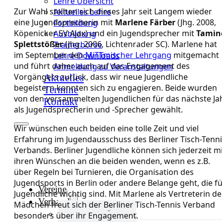
Lehre Übersicht
Zur Wahl stellten sich dieses Jahr seit Langem wieder
Aktuelles Lehre
eine Jugendsprecherin mit
Marlene Färber
(Jhg. 2008,
Fortbildung
Köpenicker SV Ajax) und ein Jugendsprecher mit
Tamin
Ausbildung
Splettstößer
(Jhg. 2006, Lichtenrader SC). Marlene hat
Trainerbörse
im September den
MiTTmischer Lehrgang
mitgemacht
Lehre Downloads
und führt daher auch auf das Engagement des
Anmeldung zu Veranstaltungen
Vorgängers zurück, dass wir neue Jugendliche
Aktuelles
begeistern konnten sich zu engagieren. Beide wurden
Termine
von den versammelten Jugendlichen für das nächste Ja
Kontakt
als Jugendsprecherin und -Sprecher gewählt.
Wir wünschen euch beiden eine tolle Zeit und viel
Erfahrung im Jugendausschuss des Berliner Tisch-Tenn
Verbands. Berliner Jugendliche können sich jederzeit m
ihren Wünschen an die beiden wenden, wenn es z.B.
über Regeln bei Turnieren, die Organisation des
Jugendsports in Berlin oder andere Belange geht, die f
Vereine
Jugendliche wichtig sind. Mit Marlene als Vertreterin de
Verband
Mädchen freut sich der Berliner Tisch-Tennis Verband
Verband Übersicht
besonders über ihr Engagement.