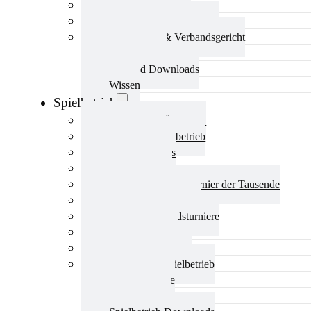
Aktuelles Verband
Präsidium & Funktionäre
Ausschüsse & Verbandsgericht
Kinderschutz
Verband Downloads
Wissen
Spielbetrieb
Spielbetrieb Übersicht
Aktuelles Spielbetrieb
BEM & Qualis
LRL & Qualis
TTT – Tischtennisturnier der Tausende
mini-Meisterschaften
Weitere Verbandsturniere
Terminkalender
Turnierausrichtung
Mannschaftsspielbetrieb
Vereinsturniere
Schiedsrichter