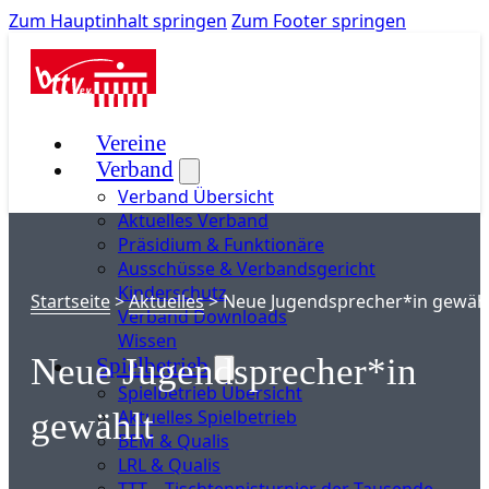
Zum Hauptinhalt springen
Zum Footer springen
Vereine
Verband
Verband Übersicht
Aktuelles Verband
Präsidium & Funktionäre
Ausschüsse & Verbandsgericht
Kinderschutz
Startseite
>
Aktuelles
>
Neue Jugendsprecher*in gewäh
Verband Downloads
Wissen
Neue Jugendsprecher*in
Spielbetrieb
Spielbetrieb Übersicht
Aktuelles Spielbetrieb
gewählt
BEM & Qualis
LRL & Qualis
TTT – Tischtennisturnier der Tausende