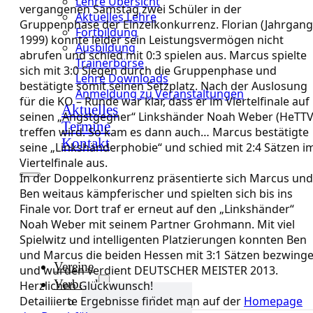
Lehre Übersicht
vergangenen Samstag zwei Schüler in der
Aktuelles Lehre
Gruppenphase der Einzelkonkurrenz. Florian (Jahrgang
Fortbildung
1999) konnte leider sein Leistungsvermögen nicht
Ausbildung
abrufen und schied mit 0:3 spielen aus. Marcus spielte
Trainerbörse
sich mit 3:0 Siegen durch die Gruppenphase und
Lehre Downloads
bestätigte somit seinen Setzplatz. Nach der Auslosung
Anmeldung zu Veranstaltungen
für die KO – Runde war klar, dass er im Viertelfinale auf
Aktuelles
seinen „Angstgegner“ Linkshänder Noah Weber (HeTTV
Termine
treffen wird. So kam es dann auch… Marcus bestätigte
Kontakt
seine „Linkshänderphobie“ und schied mit 2:4 Sätzen i
Viertelfinale aus.
In der Doppelkonkurrenz präsentierte sich Marcus und
Ben weitaus kämpferischer und spielten sich bis ins
Finale vor. Dort traf er erneut auf den „Linkshänder“
Noah Weber mit seinem Partner Grohmann. Mit viel
Spielwitz und intelligenten Platzierungen konnten Ben
und Marcus die beiden Hessen mit 3:1 Sätzen bezwing
Vereine
und wurden verdient DEUTSCHER MEISTER 2013.
Verband
Herzlichen Glückwunsch!
Detailiierte Ergebnisse findet man auf der
Homepage
Verband Übersicht