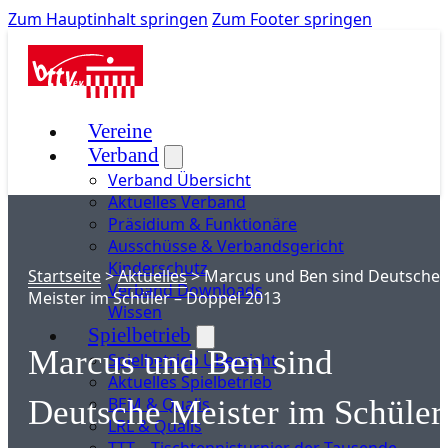
Zum Hauptinhalt springen
Zum Footer springen
Vereine
Verband
Verband Übersicht
Aktuelles Verband
Präsidium & Funktionäre
Ausschüsse & Verbandsgericht
Kinderschutz
Startseite
>
Aktuelles
>
Marcus und Ben sind Deutsche
Verband Downloads
Meister im Schüler – Doppel 2013
Wissen
Spielbetrieb
Marcus und Ben sind
Spielbetrieb Übersicht
Aktuelles Spielbetrieb
BEM & Qualis
Deutsche Meister im Schüler
LRL & Qualis
TTT – Tischtennisturnier der Tausende