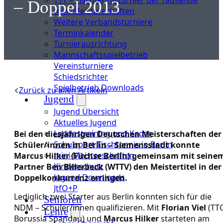
– Doppel 2013
mini-Meisterschaften
Weitere Verbandsturniere
Terminkalender
Turnierausrichtung
Mannschaftsspielbetrieb
Vereinsturniere
Schiedsrichter
Spielbetrieb Downloads
Zurück zu allen Artikeln
Jugend
Jugend Übersicht
Aktuelles Jugend
Landestraining und Kader
Bei den diesjährigen Deutschen Meisterschaften der
Schulsport Tischtennis in Berlin
Schüler/innen in Berlin – Siemensstadt konnte
mini-Meisterschaften
Marcus Hilker (Füchse Berlin) gemeinsam mit seine
Kinderschutz
Partner Ben Billerbeck (WTTV) den Meistertitel in der
Jugend Downloads
Doppelkonkurrenz erringen.
JtfO+P
Lediglich zwei Starter aus Berlin konnten sich für die
Senioren
NDM – Schüler/innen qualifizieren. Mit
Florian Viel
(TT
Lehre
Borussia Spandau) und
Marcus Hilker
starteten am