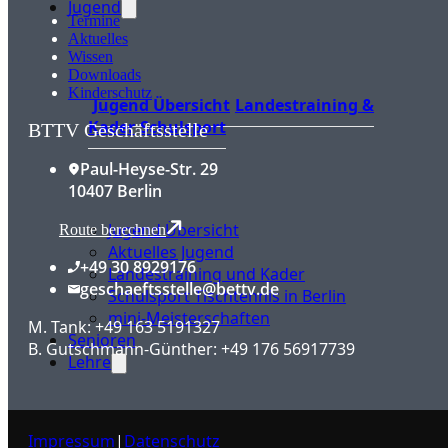
Jugend
Termine
Aktuelles
Wissen
Downloads
Kinderschutz
Jugend Übersicht
Landestraining &
Kader
Schulsport
BTTV Geschäftsstelle
Paul-Heyse-Str. 29
10407 Berlin
Jugend Übersicht
Route berechnen
Aktuelles Jugend
+49 30 8929176
Landestraining und Kader
geschaeftsstelle@bettv.de
Schulsport Tischtennis in Berlin
mini-Meisterschaften
M. Tank: +49 163 5191327
Senioren
B. Gutschmann-Günther: +49 176 56917739
Lehre
Impressum
|
Datenschutz