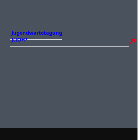
Jugendwartetagung
JtfO+P