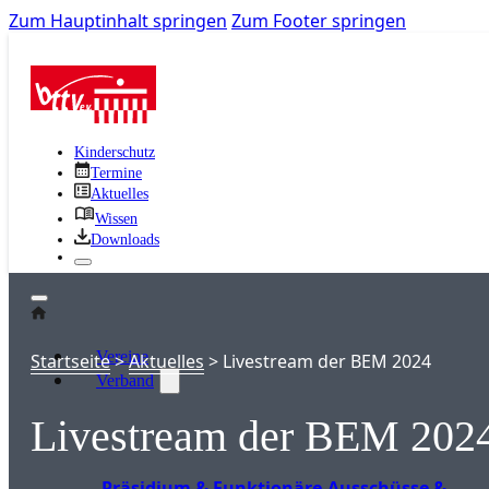
Zum Hauptinhalt springen
Zum Footer springen
Kinderschutz
Termine
Aktuelles
Wissen
Downloads
Vereine
Startseite
>
Aktuelles
>
Livestream der BEM 2024
Verband
Livestream der BEM 202
Präsidium & Funktionäre
Ausschüsse &