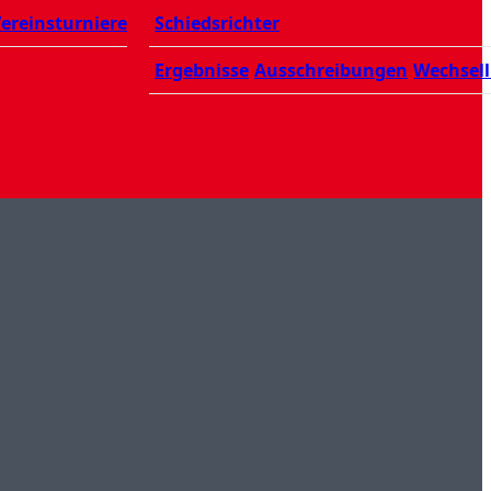
ereinsturniere
Schiedsrichter
Ergebnisse
Ausschreibungen
Wechsell