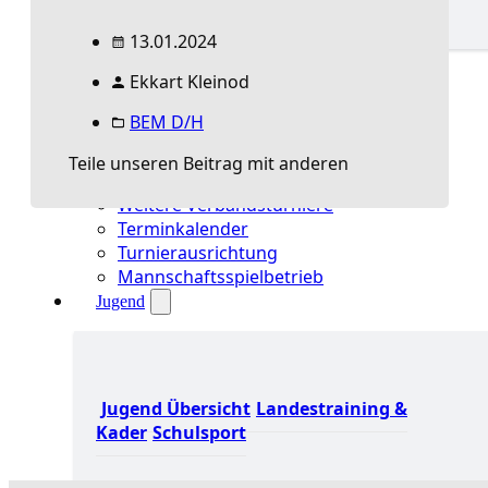
13.01.2024
Spielbetrieb Übersicht
Ekkart Kleinod
Aktuelles Spielbetrieb
BEM & Qualis
BEM D/H
LRL & Qualis
TTT – Tischtennisturnier der Tausende
Teile unseren Beitrag mit anderen
mini-Meisterschaften
Weitere Verbandsturniere
Terminkalender
Turnierausrichtung
Mannschaftsspielbetrieb
Jugend
Jugend Übersicht
Landestraining &
Kader
Schulsport