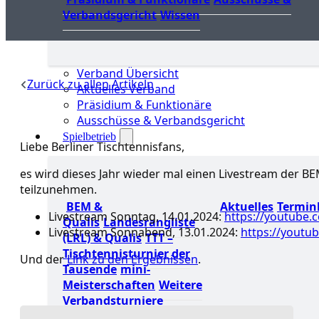
Verbandsgericht
Wissen
Verband Übersicht
Zurück zu allen Artikeln
Aktuelles Verband
Präsidium & Funktionäre
Ausschüsse & Verbandsgericht
Spielbetrieb
Liebe Berliner Tischtennisfans,
es wird dieses Jahr wieder mal einen Livestream der 
teilzunehmen.
BEM &
Aktuelles
Termin
Livestream Sonntag, 14.01.2024:
https://youtube.
Qualis
Landesrangliste
Livestream Sonnabend, 13.01.2024:
https://youtu
(LRL) & Qualis
TTT –
Tischtennisturnier der
Und der
Link zu den Ergebnissen
.
Tausende
mini-
Meisterschaften
Weitere
Verbandsturniere