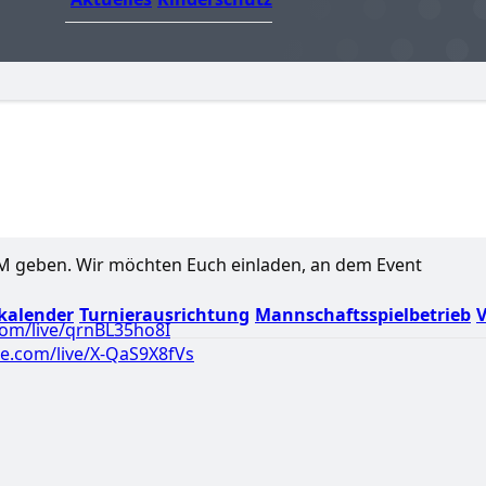
BEM geben. Wir möchten Euch einladen, an dem Event
kalender
Turnierausrichtung
Mannschaftsspielbetrieb
V
com/live/qrnBL35ho8I
be.com/live/X-QaS9X8fVs