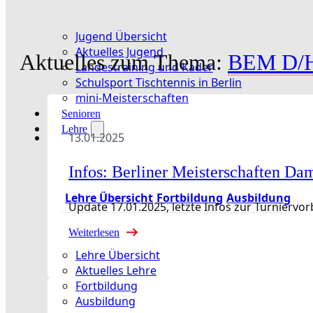
Jugend Übersicht
Aktuelles Jugend
Aktuelles zum Thema:
BEM D/
Landestraining und Kader
Schulsport Tischtennis in Berlin
mini-Meisterschaften
Senioren
Lehre
13.01.2025
Infos: Berliner Meisterschaften D
Lehre Übersicht
Fortbildung
Ausbildung
Update 17.01.2025, letzte Infos zur Turniervor
Weiterlesen
Lehre Übersicht
Aktuelles Lehre
Fortbildung
Ausbildung