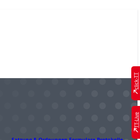
click-TT
TT-Live
Satzung & Ordnungen
Formulare
Protokolle