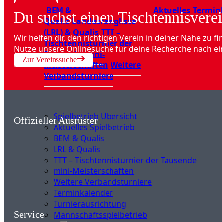
BEM &
Aktuelles
Termin
Du suchst einen Tischtennisverei
Qualis
Landesrangliste
(LRL) & Qualis
TTT –
Wir helfen dir, den richtigen Verein in deiner Nähe zu fi
Tischtennisturnier der
Nutze unsere Onlinesuche für deine Recherche nach ei
Tausende
mini-
Zur Vereinssuche
Meisterschaften
Weitere
Verbandsturniere
Spielbetrieb Übersicht
Offizieller Ausrüster
Aktuelles Spielbetrieb
BEM & Qualis
LRL & Qualis
TTT – Tischtennisturnier der Tausende
mini-Meisterschaften
Weitere Verbandsturniere
Terminkalender
Turnierausrichtung
Service
Mannschaftsspielbetrieb