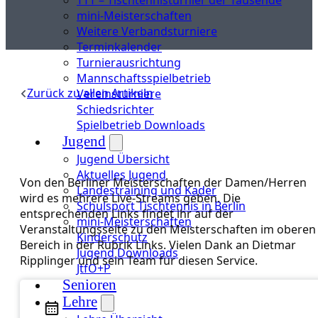
mini-Meisterschaften
Weitere Verbandsturniere
Terminkalender
Turnierausrichtung
Mannschaftsspielbetrieb
Zurück zu allen Artikeln
Vereinsturniere
Schiedsrichter
Spielbetrieb Downloads
Jugend
Jugend Übersicht
Aktuelles Jugend
Von den Berliner Meisterschaften der Damen/Herren
Landestraining und Kader
wird es mehrere Live-Streams geben. Die
Schulsport Tischtennis in Berlin
entsprechenden Links findet ihr auf der
mini-Meisterschaften
Veranstaltungsseite zu den Meisterschaften im oberen
Kinderschutz
Bereich in der Rubrik Links. Vielen Dank an Dietmar
Jugend Downloads
Ripplinger und sein Team für diesen Service.
JtfO+P
Senioren
Lehre