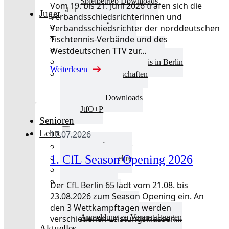
Spielbetrieb Downloads
Vom 19. bis 21. Juni 2026 trafen sich die
Jugend
Verbandsschiedsrichterinnen und
Verbandsschiedsrichter der norddeutschen
Jugend Übersicht
Tischtennis-Verbände und des
Aktuelles Jugend
Westdeutschen TTV zur…
Landestraining und Kader
Schulsport Tischtennis in Berlin
Weiterlesen
mini-Meisterschaften
Kinderschutz
Jugend Downloads
JtfO+P
Senioren
Lehre
17.07.2026
Lehre Übersicht
1. CfL Season Opening 2026
Aktuelles Lehre
Fortbildung
Ausbildung
Der CfL Berlin 65 lädt vom 21.08. bis
Trainerbörse
23.08.2026 zum Season Opening ein. An
Lehre Downloads
den 3 Wettkampftagen werden
Anmeldung zu Veranstaltungen
verschiedenen Leistungsklassen…
Aktuelles