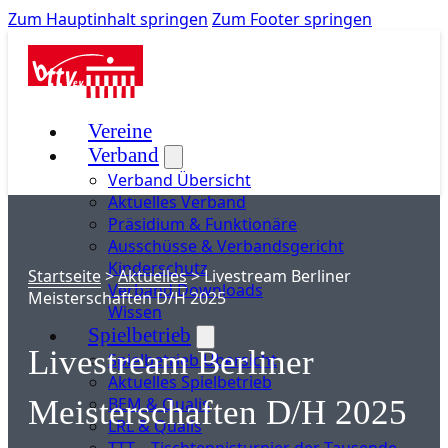
Zum Hauptinhalt springen
Zum Footer springen
Vereine
Verband
Verband Übersicht
Aktuelles Verband
Präsidium & Funktionäre
Ausschüsse & Verbandsgericht
Kinderschutz
Startseite
>
Aktuelles
>
Livestream Berliner
Verband Downloads
Meisterschaften D/H 2025
Wissen
Spielbetrieb
Livestream Berliner
Spielbetrieb Übersicht
Aktuelles Spielbetrieb
BEM & Qualis
Meisterschaften D/H 2025
LRL & Qualis
TTT – Tischtennisturnier der Tausende