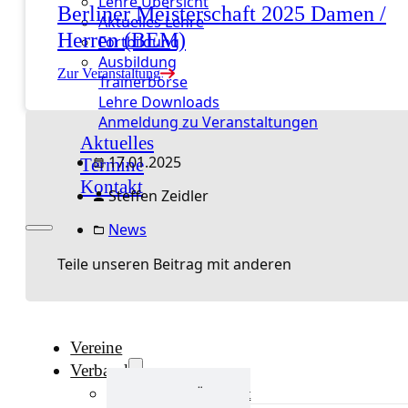
Lehre Übersicht
Berliner Meisterschaft 2025 Damen /
Aktuelles Lehre
Herren (BEM)
Fortbildung
Ausbildung
Zur Veranstaltung
Trainerbörse
Lehre Downloads
Anmeldung zu Veranstaltungen
Aktuelles
17.01.2025
Termine
Kontakt
Steffen Zeidler
News
Teile unseren Beitrag mit anderen
Vereine
Verband
Verband Übersicht