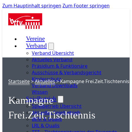
Zum Hauptinhalt springen
Zum Footer springen
Vereine
Verband
Verband Übersicht
Aktuelles Verband
Präsidium & Funktionäre
Ausschüsse & Verbandsgericht
Kinderschutz
Startseite
>
Aktuelles
>
Kampagne Frei.Zeit.Tischtennis
Verband Downloads
Wissen
Kampagne
Spielbetrieb
Spielbetrieb Übersicht
Aktuelles Spielbetrieb
Frei.Zeit.Tischtennis
BEM & Qualis
LRL & Qualis
TTT – Tischtennisturnier der Tausende