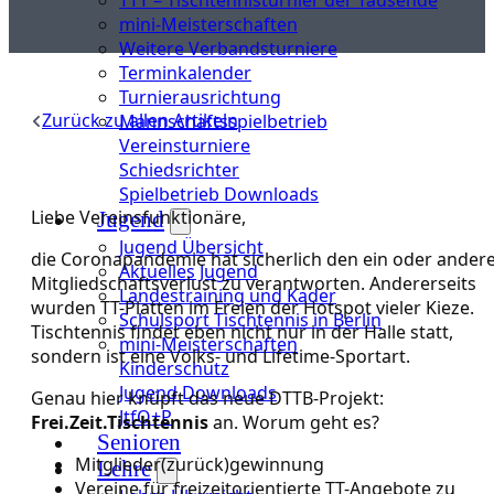
mini-Meisterschaften
Weitere Verbandsturniere
Terminkalender
Turnierausrichtung
Zurück zu allen Artikeln
Mannschaftsspielbetrieb
Vereinsturniere
Schiedsrichter
Spielbetrieb Downloads
Liebe Vereinsfunktionäre,
Jugend
Jugend Übersicht
die Coronapandemie hat sicherlich den ein oder ander
Aktuelles Jugend
Mitgliedschaftsverlust zu verantworten. Andererseits
Landestraining und Kader
wurden TT-Platten im Freien der Hotspot vieler Kieze.
Schulsport Tischtennis in Berlin
Tischtennis findet eben nicht nur in der Halle statt,
mini-Meisterschaften
sondern ist eine Volks- und Lifetime-Sportart.
Kinderschutz
Jugend Downloads
Genau hier knüpft das neue DTTB-Projekt:
JtfO+P
Frei.Zeit.Tischtennis
an. Worum geht es?
Senioren
Mitglieder(zurück)gewinnung
Lehre
Vereine für freizeitorientierte TT-Angebote zu