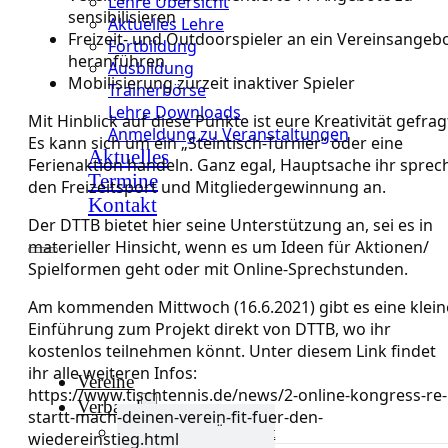
Lehre Übersicht
sensibilisieren
Aktuelles Lehre
Freizeit- und Outdoorspieler an ein Vereinsangeb
Fortbildung
heranführen
Ausbildung
Mobilisierung zurzeit inaktiver Spieler
Trainerbörse
Lehre Downloads
Mit Hinblick auf diese Punkte ist eure Kreativität gefrag
Anmeldung zu Veranstaltungen
Es kann sich um ein „Steintisch-Turnier“ oder eine
Aktuelles
Ferienaktion handeln. Ganz egal, Hauptsache ihr sprec
Termine
den Freizeitsport und Mitgliedergewinnung an.
Kontakt
Der DTTB bietet hier seine Unterstützung an, sei es in
materieller Hinsicht, wenn es um Ideen für Aktionen/
Spielformen geht oder mit Online-Sprechstunden.
Am kommenden Mittwoch (16.6.2021) gibt es eine klein
Einführung zum Projekt direkt von DTTB, wo ihr
kostenlos teilnehmen könnt. Unter diesem Link findet
ihr alle weiteren Infos:
Vereine
https://www.tischtennis.de/news/2-online-kongress-re-
Verband
startt-mach-deinen-verein-fit-fuer-den-
Verband Übersicht
wiedereinstieg.html