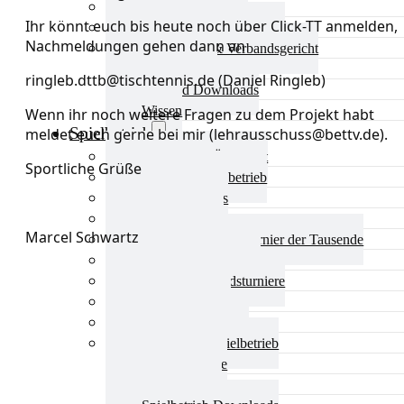
Aktuelles Verband
Ihr könnt euch bis heute noch über Click-TT anmelden,
Präsidium & Funktionäre
Nachmeldungen gehen dann an
Ausschüsse & Verbandsgericht
Kinderschutz
ringleb.dttb@tischtennis.de (Daniel Ringleb)
Verband Downloads
Wissen
Wenn ihr noch weitere Fragen zu dem Projekt habt
Spielbetrieb
meldet euch gerne bei mir (lehrausschuss@bettv.de).
Spielbetrieb Übersicht
Sportliche Grüße
Aktuelles Spielbetrieb
BEM & Qualis
LRL & Qualis
Marcel Schwartz
TTT – Tischtennisturnier der Tausende
mini-Meisterschaften
Weitere Verbandsturniere
Terminkalender
Turnierausrichtung
Mannschaftsspielbetrieb
Vereinsturniere
Schiedsrichter