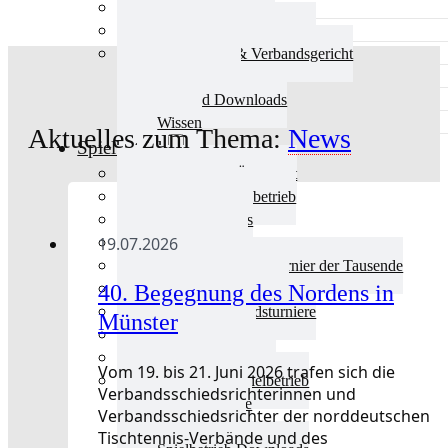
Aktuelles Verband
Präsidium & Funktionäre
Ausschüsse & Verbandsgericht
Kinderschutz
Verband Downloads
Wissen
Aktuelles zum Thema:
News
Spielbetrieb
Spielbetrieb Übersicht
Aktuelles Spielbetrieb
BEM & Qualis
19.07.2026
LRL & Qualis
TTT – Tischtennisturnier der Tausende
40. Begegnung des Nordens in
mini-Meisterschaften
Weitere Verbandsturniere
Münster
Terminkalender
Turnierausrichtung
Vom 19. bis 21. Juni 2026 trafen sich die
Mannschaftsspielbetrieb
Verbandsschiedsrichterinnen und
Vereinsturniere
Verbandsschiedsrichter der norddeutschen
Schiedsrichter
Tischtennis-Verbände und des