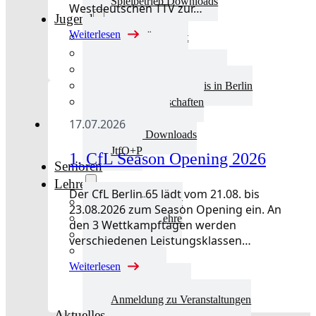
Spielbetrieb Downloads
Westdeutschen TTV zur…
Jugend
Weiterlesen
Jugend Übersicht
Aktuelles Jugend
Landestraining und Kader
Schulsport Tischtennis in Berlin
mini-Meisterschaften
Kinderschutz
17.07.2026
Jugend Downloads
JtfO+P
1. CfL Season Opening 2026
Senioren
Lehre
Der CfL Berlin 65 lädt vom 21.08. bis
Lehre Übersicht
23.08.2026 zum Season Opening ein. An
Aktuelles Lehre
den 3 Wettkampftagen werden
Fortbildung
verschiedenen Leistungsklassen…
Ausbildung
Weiterlesen
Trainerbörse
Lehre Downloads
Anmeldung zu Veranstaltungen
Aktuelles