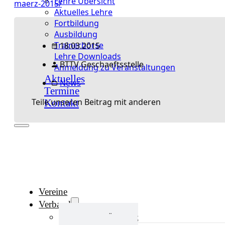
Lehre Übersicht
maerz-2015/
Aktuelles Lehre
Fortbildung
Ausbildung
Trainerbörse
18.03.2015
Lehre Downloads
BTTV Geschaeftsstelle
Anmeldung zu Veranstaltungen
Aktuelles
News
Termine
Teile unseren Beitrag mit anderen
Kontakt
Vereine
Verband
Verband Übersicht