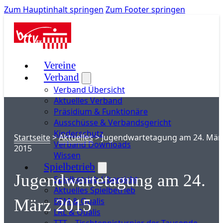
Zum Hauptinhalt springen
Zum Footer springen
Vereine
Verband
Verband Übersicht
Aktuelles Verband
Präsidium & Funktionäre
Ausschüsse & Verbandsgericht
Kinderschutz
Startseite
>
Aktuelles
>
Jugendwartetagung am 24. Mär
Verband Downloads
2015
Wissen
Spielbetrieb
Jugendwartetagung am 24.
Spielbetrieb Übersicht
Aktuelles Spielbetrieb
BEM & Qualis
März 2015
LRL & Qualis
TTT – Tischtennisturnier der Tausende