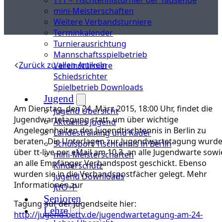
mini-Meisterschaften
Weitere Verbandsturniere
Terminkalender
Turnierausrichtung
Mannschaftsspielbetrieb
Zurück zu allen Artikeln
Vereinsturniere
Schiedsrichter
Spielbetrieb Downloads
Jugend
Am Dienstag, den 24. März 2015, 18:00 Uhr, findet die
Jugend Übersicht
Jugendwartetagung statt, um über wichtige
Aktuelles Jugend
Angelegenheiten des Jugendtischtennis in Berlin zu
Landestraining und Kader
beraten. Die Unterlagen zur Jugendwartetagung wurd
Schulsport Tischtennis in Berlin
über tt-live per eMail am 10.3. an alle Jugendwarte sowi
mini-Meisterschaften
an alle Empfänger Verbandspost geschickt. Ebenso
Kinderschutz
wurden sie in die Verbandspostfächer gelegt. Mehr
Jugend Downloads
Informationen zur
JtfO+P
Senioren
Tagung auf der Jugendseite hier:
Lehre
http://jugend.bettv.de/jugendwartetagung-am-24-