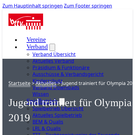
Zum Hauptinhalt springen
Zum Footer springen
Vereine
Verband
Verband Übersicht
Aktuelles Verband
Präsidium & Funktionäre
Ausschüsse & Verbandsgericht
Kinderschutz
Startseite
>
Aktuelles
>
Jugend trainiert für Olympia 20
Verband Downloads
Wissen
Jugend trainiert für Olympia
Spielbetrieb
Spielbetrieb Übersicht
Aktuelles Spielbetrieb
2019
BEM & Qualis
LRL & Qualis
TTT – Tischtennisturnier der Tausende