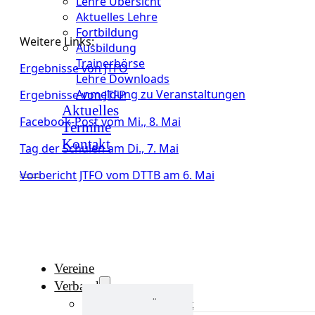
Lehre Übersicht
Aktuelles Lehre
Fortbildung
Weitere Links:
Ausbildung
Trainerbörse
Ergebnisse von JTFO
Lehre Downloads
Anmeldung zu Veranstaltungen
Ergebnisse von JTFP
Aktuelles
Facebook-Post vom Mi., 8. Mai
Termine
Kontakt
Tag der Schulen am Di., 7. Mai
Vorbericht JTFO vom DTTB am 6. Mai
Vereine
Verband
Verband Übersicht