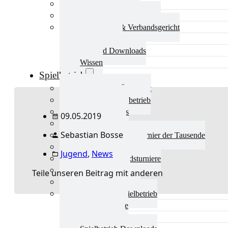
Aktuelles Verband
Präsidium & Funktionäre
Ausschüsse & Verbandsgericht
Kinderschutz
Verband Downloads
Wissen
Spielbetrieb
Spielbetrieb Übersicht
Aktuelles Spielbetrieb
BEM & Qualis
09.05.2019
LRL & Qualis
Sebastian Bosse
TTT – Tischtennisturnier der Tausende
mini-Meisterschaften
Jugend
,
News
Weitere Verbandsturniere
Terminkalender
Teile unseren Beitrag mit anderen
Turnierausrichtung
Mannschaftsspielbetrieb
Vereinsturniere
Schiedsrichter