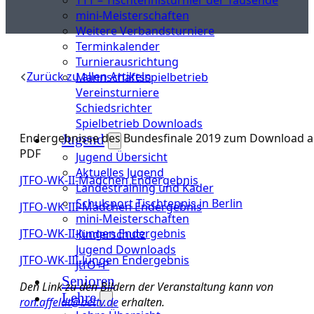
mini-Meisterschaften
Weitere Verbandsturniere
Terminkalender
Turnierausrichtung
Zurück zu allen Artikeln
Mannschaftsspielbetrieb
Vereinsturniere
Schiedsrichter
Spielbetrieb Downloads
Endergebnisse des Bundesfinale 2019 zum Download a
Jugend
PDF
Jugend Übersicht
Aktuelles Jugend
JTFO-WK-II-Mädchen Endergebnis
Landestraining und Kader
Schulsport Tischtennis in Berlin
JTFO-WK-III-Mädchen Endergebnis
mini-Meisterschaften
JTFO-WK-II-Jungen Endergebnis
Kinderschutz
Jugend Downloads
JTFO-WK-III-Jungen Endergebnis
JtfO+P
Senioren
Den Link zu den Bildern der Veranstaltung kann von
Lehre
ron.affeldt@bettv.de
erhalten.