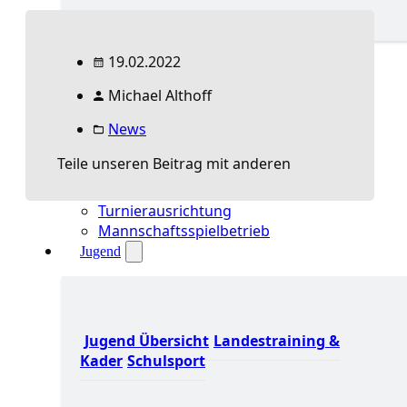
Spielbetrieb Übersicht
19.02.2022
Aktuelles Spielbetrieb
BEM & Qualis
Michael Althoff
LRL & Qualis
News
TTT – Tischtennisturnier der Tausende
mini-Meisterschaften
Teile unseren Beitrag mit anderen
Weitere Verbandsturniere
Terminkalender
Turnierausrichtung
Mannschaftsspielbetrieb
Jugend
Jugend Übersicht
Landestraining &
Kader
Schulsport