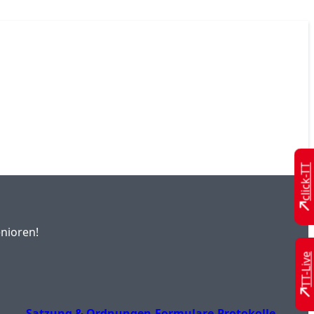
click-TT
nioren!
TT-Live
Satzung & Ordnungen
Formulare
Protokolle