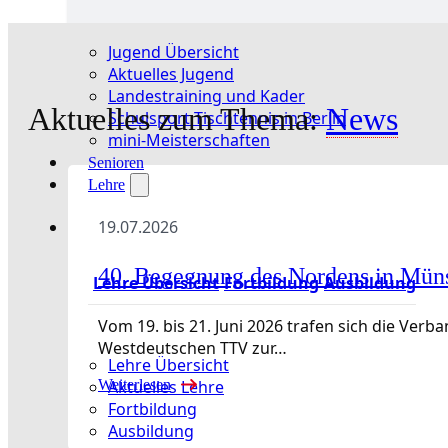
Jugend Übersicht
Aktuelles Jugend
Landestraining und Kader
Aktuelles zum Thema:
News
Schulsport Tischtennis in Berlin
mini-Meisterschaften
Senioren
Lehre
19.07.2026
40. Begegnung des Nordens in Mün
Lehre Übersicht
Fortbildung
Ausbildung
Vom 19. bis 21. Juni 2026 trafen sich die Ve
Westdeutschen TTV zur…
Lehre Übersicht
Aktuelles Lehre
Weiterlesen
Fortbildung
Ausbildung