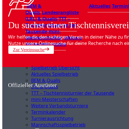
BEM &
Aktuelles
Termin
Qualis
Landesrangliste
(LRL) & Qualis
TTT –
Du suchst einen Tischtennisverei
Tischtennisturnier der
Tausende
mini-
Wir helfen dir, den richtigen Verein in deiner Nähe zu fi
Meisterschaften
Weitere
Nutze unsere Onlinesuche für deine Recherche nach ei
Verbandsturniere
Zur Vereinssuche
Spielbetrieb Übersicht
Aktuelles Spielbetrieb
BEM & Qualis
Offizieller Ausrüster
LRL & Qualis
TTT – Tischtennisturnier der Tausende
mini-Meisterschaften
Weitere Verbandsturniere
Terminkalender
Turnierausrichtung
Mannschaftsspielbetrieb