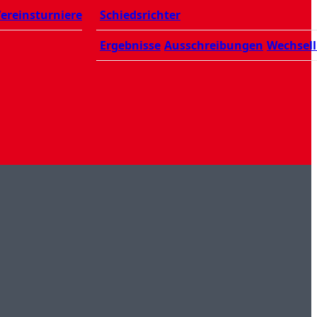
ereinsturniere
Schiedsrichter
Ergebnisse
Ausschreibungen
Wechsell