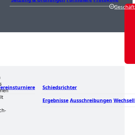
Geschäft
n
s
ereinsturniere
Schiedsrichter
nnen
lt
Ergebnisse
Ausschreibungen
Wechsell
ch-