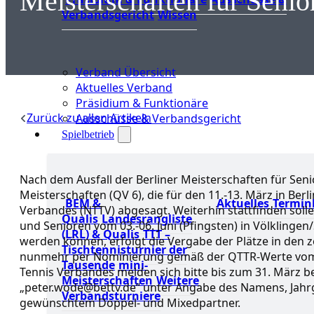
Meisterschaften für Senio
Verbandsgericht
Wissen
Verband Übersicht
Aktuelles Verband
Präsidium & Funktionäre
Zurück zu allen Artikeln
Ausschüsse & Verbandsgericht
Spielbetrieb
Nach dem Ausfall der Berliner Meisterschaften für Se
Meisterschaften (QV 6), die für den 11.-13. März in Be
BEM &
Aktuelles
Termin
Verbandes (NTTV) abgesagt. Weiterhin stattfinden soll
Qualis
Landesrangliste
und Senioren vom 03.-06. Juni (Pfingsten) in Völklinge
(LRL) & Qualis
TTT –
werden können, erfolgt die Vergabe der Plätze in den zeh
Tischtennisturnier der
nunmehr per Nominierung gemäß der QTTR-Werte vom 11.
Tausende
mini-
Tennis Verbandes melden sich bitte bis zum 31. März b
Meisterschaften
Weitere
„peter.wode@bettv.de“ unter Angabe des Namens, Jahr
Verbandsturniere
gewünschtem Doppel- und Mixedpartner.