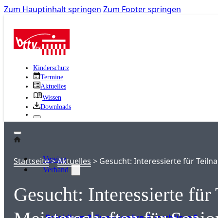
Zum Hauptinhalt springen
Zum Footer springen
Kinderschutz
Termine
Aktuelles
Wissen
Downloads
Vereine
Startseite
>
Aktuelles
>
Gesucht: Interessierte für Teil
Verband
Gesucht: Interessierte fü
Präsidium & Funktionäre
Ausschüsse &