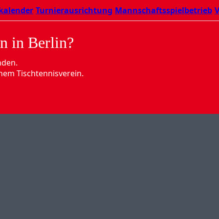
kalender
Turnierausrichtung
Mannschaftsspielbetrieb
V
n in Berlin?
nden.
nem Tischtennisverein.