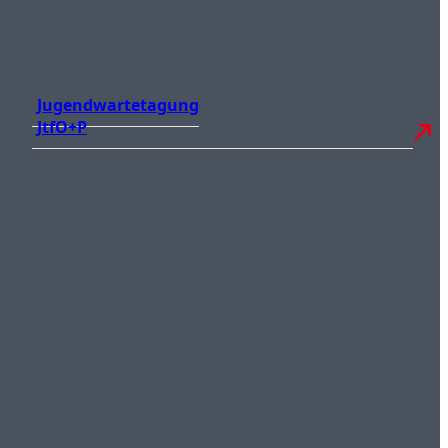
Jugendwartetagung
JtfO+P