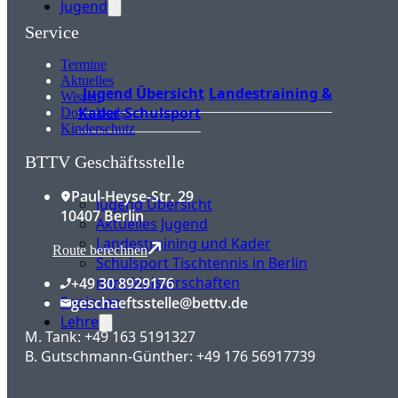
Jugend
Service
Termine
Aktuelles
Jugend Übersicht
Landestraining &
Wissen
Kader
Schulsport
Downloads
Kinderschutz
BTTV Geschäftsstelle
Paul-Heyse-Str. 29
Jugend Übersicht
10407 Berlin
Aktuelles Jugend
Landestraining und Kader
Route berechnen
Schulsport Tischtennis in Berlin
mini-Meisterschaften
+49 30 8929176
Senioren
geschaeftsstelle@bettv.de
Lehre
M. Tank: +49 163 5191327
B. Gutschmann-Günther: +49 176 56917739