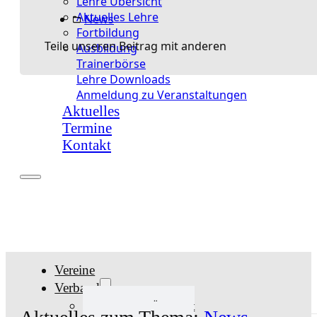
Lehre Übersicht
Aktuelles Lehre
News
Fortbildung
Teile unseren Beitrag mit anderen
Ausbildung
Trainerbörse
Lehre Downloads
Anmeldung zu Veranstaltungen
Aktuelles
Termine
Kontakt
Vereine
Verband
Verband Übersicht