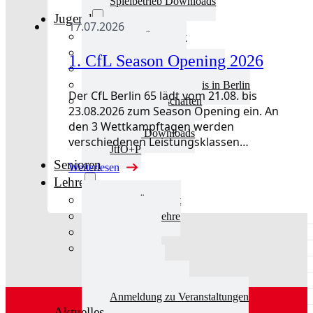
Spielbetrieb Downloads
Jugend
17.07.2026
Jugend Übersicht
Aktuelles Jugend
1. CfL Season Opening 2026
Landestraining und Kader
Schulsport Tischtennis in Berlin
Der CfL Berlin 65 lädt vom 21.08. bis
mini-Meisterschaften
23.08.2026 zum Season Opening ein. An
Kinderschutz
den 3 Wettkampftagen werden
Jugend Downloads
verschiedenen Leistungsklassen…
JtfO+P
Senioren
Weiterlesen
Lehre
Lehre Übersicht
Aktuelles Lehre
Fortbildung
Ausbildung
Trainerbörse
Lehre Downloads
Anmeldung zu Veranstaltungen
Aktuelles