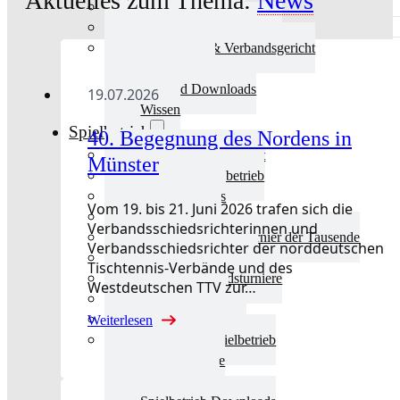
Aktuelles zum Thema:
News
Aktuelles Verband
Präsidium & Funktionäre
Ausschüsse & Verbandsgericht
Kinderschutz
Verband Downloads
19.07.2026
Wissen
Spielbetrieb
40. Begegnung des Nordens in
Spielbetrieb Übersicht
Münster
Aktuelles Spielbetrieb
BEM & Qualis
Vom 19. bis 21. Juni 2026 trafen sich die
LRL & Qualis
Verbandsschiedsrichterinnen und
TTT – Tischtennisturnier der Tausende
Verbandsschiedsrichter der norddeutschen
mini-Meisterschaften
Tischtennis-Verbände und des
Weitere Verbandsturniere
Westdeutschen TTV zur…
Terminkalender
Turnierausrichtung
Weiterlesen
Mannschaftsspielbetrieb
Vereinsturniere
Schiedsrichter