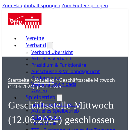
Zum Hauptinhalt springen
Zum Footer springen
Vereine
Verband
Verband Übersicht
Aktuelles Verband
Präsidium & Funktionäre
Ausschüsse & Verbandsgericht
Kinderschutz
Startseite
>
Aktuelles
>
Geschäftsstelle Mittwoch
Verband Downloads
(12.06.2024) geschlossen
Wissen
Spielbetrieb
Geschäftsstelle Mittwoch
Spielbetrieb Übersicht
Aktuelles Spielbetrieb
BEM & Qualis
(12.06.2024) geschlossen
LRL & Qualis
TTT – Tischtennisturnier der Tausende