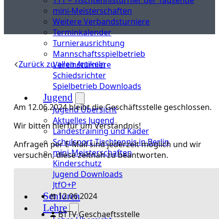
mini-Meisterschaften
Weitere Verbandsturniere
Terminkalender
Turnierausrichtung
Mannschaftsspielbetrieb
Zurück zu allen Artikeln
Vereinsturniere
Schiedsrichter
Spielbetrieb Downloads
Jugend
Am 12.06.2024 bleibt die Geschäftsstelle geschlossen.
Jugend Übersicht
Aktuelles Jugend
Wir bitten hierfür um Verständnis!
Landestraining und Kader
Schulsport Tischtennis in Berlin
Anfragen per E-Mail sind jederzeit möglich und wir
mini-Meisterschaften
versuchen, diese zeitnah zu beantworten.
Kinderschutz
Jugend Downloads
JtfO+P
Senioren
12.06.2024
Lehre
BTTV Geschaeftsstelle