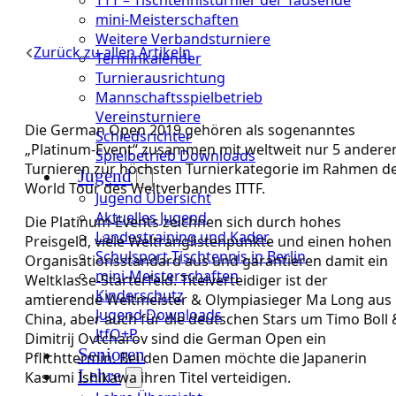
mini-Meisterschaften
Weitere Verbandsturniere
Zurück zu allen Artikeln
Terminkalender
Turnierausrichtung
Mannschaftsspielbetrieb
Vereinsturniere
Die German Open 2019 gehören als sogenanntes
Schiedsrichter
„Platinum-Event“ zusammen mit weltweit nur 5 andere
Spielbetrieb Downloads
Turnieren zur höchsten Turnierkategorie im Rahmen d
Jugend
World Tour des Weltverbandes ITTF.
Jugend Übersicht
Aktuelles Jugend
Die Platinum-Events zeichnen sich durch hohes
Landestraining und Kader
Preisgeld, viele Weltranglistenpunkte und einen hohen
Schulsport Tischtennis in Berlin
Organisationsstandard aus und garantieren damit ein
mini-Meisterschaften
Weltklasse-Starterfeld. Titelverteidiger ist der
Kinderschutz
amtierende Weltmeister & Olympiasieger Ma Long aus
Jugend Downloads
China, aber auch für die deutschen Stars um Timo Boll 
JtfO+P
Dimitrij Ovtcharov sind die German Open ein
Senioren
Pflichttermin. Bei den Damen möchte die Japanerin
Lehre
Kasumi Ishikawa ihren Titel verteidigen.