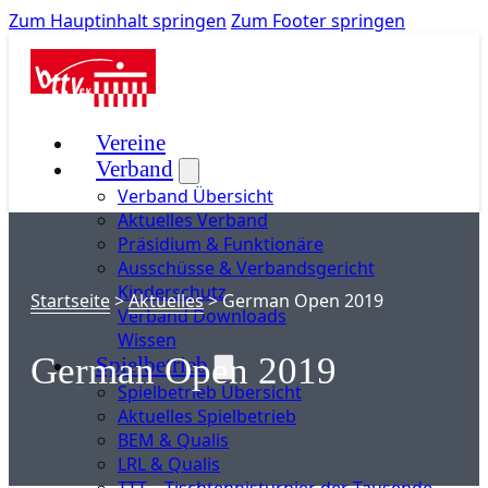
Zum Hauptinhalt springen
Zum Footer springen
Vereine
Verband
Verband Übersicht
Aktuelles Verband
Präsidium & Funktionäre
Ausschüsse & Verbandsgericht
Kinderschutz
Startseite
>
Aktuelles
>
German Open 2019
Verband Downloads
Wissen
German Open 2019
Spielbetrieb
Spielbetrieb Übersicht
Aktuelles Spielbetrieb
BEM & Qualis
LRL & Qualis
TTT – Tischtennisturnier der Tausende