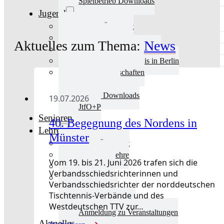
Spielbetrieb Downloads
Jugend
Jugend Übersicht
Aktuelles Jugend
Aktuelles zum Thema:
News
Landestraining und Kader
Schulsport Tischtennis in Berlin
mini-Meisterschaften
Kinderschutz
Jugend Downloads
19.07.2026
JtfO+P
Senioren
40. Begegnung des Nordens in
Lehre
Münster
Lehre Übersicht
Aktuelles Lehre
Vom 19. bis 21. Juni 2026 trafen sich die
Fortbildung
Verbandsschiedsrichterinnen und
Ausbildung
Verbandsschiedsrichter der norddeutschen
Trainerbörse
Tischtennis-Verbände und des
Lehre Downloads
Westdeutschen TTV zur…
Anmeldung zu Veranstaltungen
Aktuelles