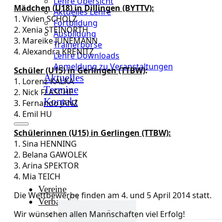
Lehre Übersicht
Mädchen (U18) in Dillingen (BYTTV):
Aktuelles Lehre
1. Vivien SCHOLZ
Fortbildung
2. Xenia STEINORTH
Ausbildung
3. Mareike JÜNEMANN
Trainerbörse
4. Alexandra KRENITZ
Lehre Downloads
Anmeldung zu Veranstaltungen
Schüler (U15) in Gerlingen (TTBW)
:
Aktuelles
1. Lorenz KALKA
Termine
2. Nick FLASCHE
Kontakt
3. Fernando JANZ
4. Emil HU
Schülerinnen (U15) in Gerlingen (TTBW):
1. Sina HENNING
2. Belana GAWOLEK
3. Arina SPEKTOR
4. Mia TEICH
Vereine
Die Wettbewerbe finden am 4. und 5 April 2014 statt.
Verband
Wir wünschen allen Mannschaften viel Erfolg!
Verband Übersicht