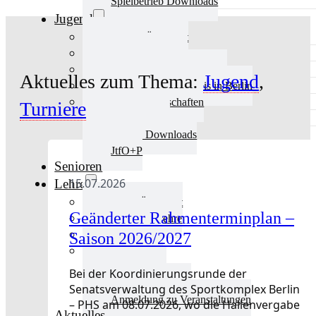
Spielbetrieb Downloads
Jugend
Jugend Übersicht
Aktuelles Jugend
Landestraining und Kader
Aktuelles zum Thema:
Jugend
,
Schulsport Tischtennis in Berlin
mini-Meisterschaften
Turniere
Kinderschutz
Jugend Downloads
JtfO+P
Senioren
15.07.2026
Lehre
Lehre Übersicht
Geänderter Rahmenterminplan –
Aktuelles Lehre
Fortbildung
Saison 2026/2027
Ausbildung
Trainerbörse
Bei der Koordinierungsrunde der
Lehre Downloads
Senatsverwaltung des Sportkomplex Berlin
Anmeldung zu Veranstaltungen
– PHS am 08.07.2026, wo die Hallenvergabe
Aktuelles