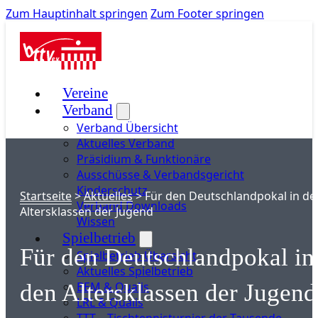
Zum Hauptinhalt springen
Zum Footer springen
Vereine
Verband
Verband Übersicht
Aktuelles Verband
Präsidium & Funktionäre
Ausschüsse & Verbandsgericht
Kinderschutz
Startseite
>
Aktuelles
>
Für den Deutschlandpokal in de
Verband Downloads
Altersklassen der Jugend
Wissen
Spielbetrieb
Für den Deutschlandpokal in
Spielbetrieb Übersicht
Aktuelles Spielbetrieb
BEM & Qualis
den Altersklassen der Jugend
LRL & Qualis
TTT – Tischtennisturnier der Tausende