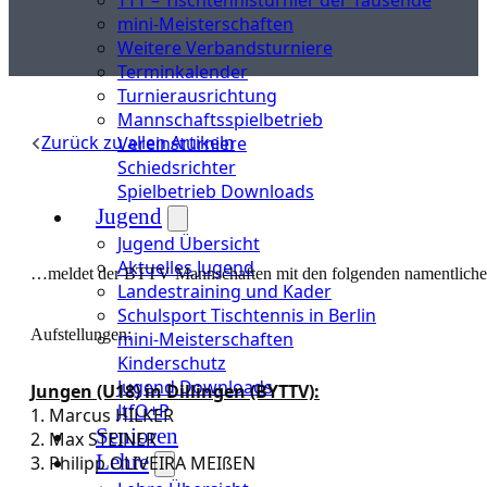
mini-Meisterschaften
Weitere Verbandsturniere
Terminkalender
Turnierausrichtung
Mannschaftsspielbetrieb
Zurück zu allen Artikeln
Vereinsturniere
Schiedsrichter
Spielbetrieb Downloads
Jugend
Jugend Übersicht
Aktuelles Jugend
…meldet der BTTV Mannschaften mit den folgenden namentlich
Landestraining und Kader
Schulsport Tischtennis in Berlin
Aufstellungen:
mini-Meisterschaften
Kinderschutz
Jugend Downloads
Jungen (U18) in Dillingen (BYTTV):
JtfO+P
1. Marcus HILKER
Senioren
2. Max STEINER
Lehre
3. Philipp OLIVEIRA MEIßEN