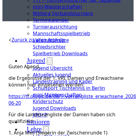
mini-Meisterschaften
Weitere Verbandsturniere
Terminkalender
Turnierausrichtung
Mannschaftsspielbetrieb
Zurück zu allen Artikeln
Vereinsturniere
Schiedsrichter
Spielbetrieb Downloads
Jugend
Guten Abend,
Jugend Übersicht
Aktuelles Jugend
die Ergebnisse der 1. VRL Damen und Erwachsene
Landestraining und Kader
können hier eingesehen werden:
Schulsport Tischtennis in Berlin
mini-Meisterschaften
https://tt.ologic.de/08/1_vorrangliste_erwachsene_2026
Kinderschutz
06-20
Jugend Downloads
Für die Landesrangliste der Damen haben sich
JtfO+P
qualifiziert:
Senioren
Lehre
1. Anja Meil (Siegerin der Zwischenrunde 1)