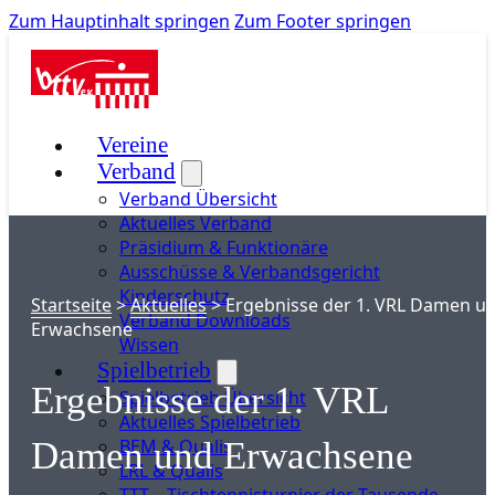
Zum Hauptinhalt springen
Zum Footer springen
Vereine
Verband
Verband Übersicht
Aktuelles Verband
Präsidium & Funktionäre
Ausschüsse & Verbandsgericht
Kinderschutz
Startseite
>
Aktuelles
>
Ergebnisse der 1. VRL Damen u
Verband Downloads
Erwachsene
Wissen
Spielbetrieb
Ergebnisse der 1. VRL
Spielbetrieb Übersicht
Aktuelles Spielbetrieb
BEM & Qualis
Damen und Erwachsene
LRL & Qualis
TTT – Tischtennisturnier der Tausende