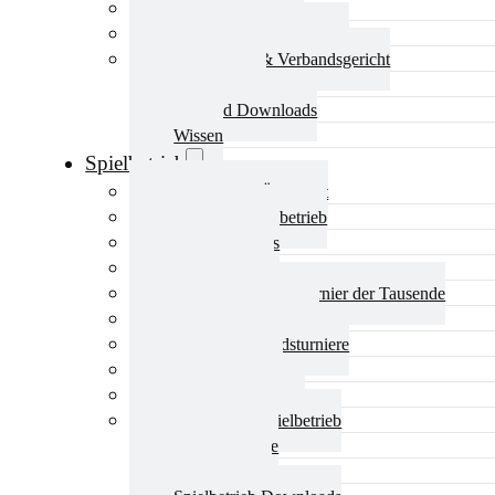
Aktuelles Verband
Präsidium & Funktionäre
Ausschüsse & Verbandsgericht
Kinderschutz
Verband Downloads
Wissen
Spielbetrieb
Spielbetrieb Übersicht
Aktuelles Spielbetrieb
BEM & Qualis
LRL & Qualis
TTT – Tischtennisturnier der Tausende
mini-Meisterschaften
Weitere Verbandsturniere
Terminkalender
Turnierausrichtung
Mannschaftsspielbetrieb
Vereinsturniere
Schiedsrichter