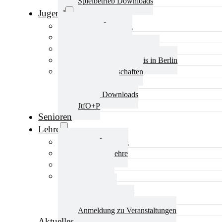
Spielbetrieb Downloads
Jugend
Jugend Übersicht
Aktuelles Jugend
Landestraining und Kader
Schulsport Tischtennis in Berlin
mini-Meisterschaften
Kinderschutz
Jugend Downloads
JtfO+P
Senioren
Lehre
Lehre Übersicht
Aktuelles Lehre
Fortbildung
Ausbildung
Trainerbörse
Lehre Downloads
Anmeldung zu Veranstaltungen
Aktuelles