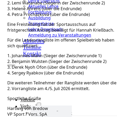
Lehre Übersicht
2. Lemi Watanabe (Siegerin der Zwischenrunde 2)
Aktuelles Lehre
3. Helene Ahrens (über die Endrunde)
Fortbildung
4. Petra Procházková (über die Endrunde)
Ausbildung
Trainerbörse
Eine Freistellung hat der Sportausschuss auf
Lehre Downloads
fristgerechten Antrag bewilligt für Hannah Krießbach.
Anmeldung zu Veranstaltungen
Für die Landesrangliste im offenen Spielbetrieb haben
Aktuelles
sich qualifiziert:
Termine
Kontakt
1. Johannes Mann (Sieger der Zwischenrunde 1)
2. Benjamin Wulsten (Sieger der Zwischenrunde 2)
3. Derek Nyoh Ofon (über die Endrunde)
4. Sergey Ryabkov (über die Endrunde)
Die weiteren Teilnehmer der Rangliste werden über die
2. Vorrangliste am 4./5. Juli 2026 ermittelt.
Sportliche Grüße
Vereine
Verband
Hartwig von Bredow
Verband Übersicht
VP Sport / Vors. SpA